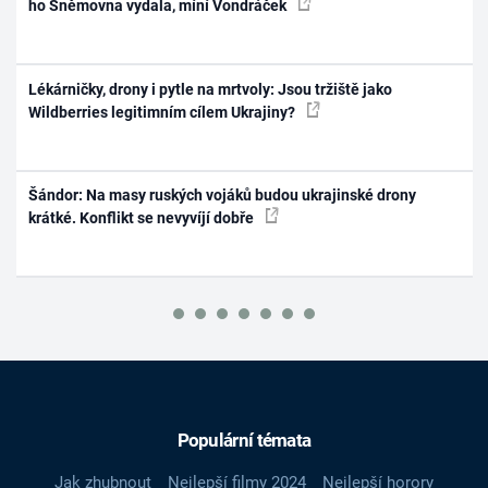
ho Sněmovna vydala, míní Vondráček
Lékárničky, drony i pytle na mrtvoly: Jsou tržiště jako
Wildberries legitimním cílem Ukrajiny?
Šándor: Na masy ruských vojáků budou ukrajinské drony
krátké. Konflikt se nevyvíjí dobře
Populární témata
Jak zhubnout
Nejlepší filmy 2024
Nejlepší horory