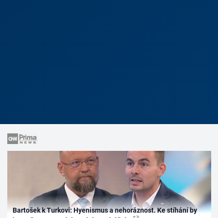
Bartošek k Turkovi: Hyenismus a nehoráznost. Ke stíhání by