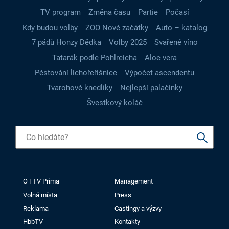
TV program
Změna času
Partie
Počasí
Kdy budou volby
ZOO Nové začátky
Auto – katalog
7 pádů Honzy Dědka
Volby 2025
Svařené víno
Tatarák podle Pohlreicha
Aloe vera
Pěstování lichořeřišnice
Výpočet ascendentu
Tvarohové knedlíky
Nejlepší palačinky
Švestkový koláč
O FTV Prima
Management
Volná místa
Press
Reklama
Castingy a výzvy
HbbTV
Kontakty