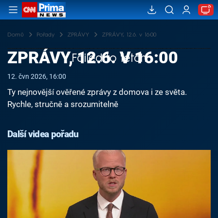
Domů
Pořady
ZPRÁVY
ZPRÁVY, 12.6. v 16:00
ZPRÁVY, 12.6. V 16:00
Failed to fetch
12. čvn 2026, 16:00
Ty nejnovější ověřené zprávy z domova i ze světa.
Rychle, stručně a srozumitelně
Další videa pořadu