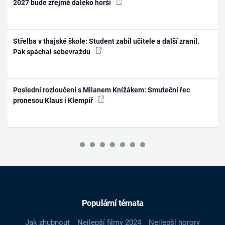
2027 bude zřejmě daleko horší
Střelba v thajské škole: Student zabil učitele a další zranil.
Pak spáchal sebevraždu
Poslední rozloučení s Milanem Knížákem: Smuteční řec
pronesou Klaus i Klempíř
Populární témata
Jak zhubnout
Nejlepší filmy 2024
Nejlepší horory