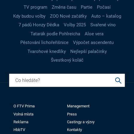
TV program
Změna času
Partie
Počasí
Kdy budou volby
ZOO Nové začátky
Auto – katalog
7 pádů Honzy Dědka
Volby 2025
Svařené víno
Tatarák podle Pohlreicha
Aloe vera
Pěstování lichořeřišnice
Výpočet ascendentu
Tvarohové knedlíky
Nejlepší palačinky
Švestkový koláč
O FTV Prima
Management
Volná místa
Press
Reklama
Castingy a výzvy
HbbTV
Kontakty