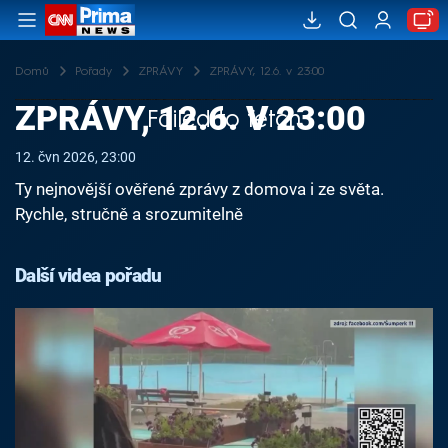
Domů
Pořady
ZPRÁVY
ZPRÁVY, 12.6. v 23:00
ZPRÁVY, 12.6. V 23:00
Failed to fetch
12. čvn 2026, 23:00
Ty nejnovější ověřené zprávy z domova i ze světa.
Rychle, stručně a srozumitelně
Další videa pořadu