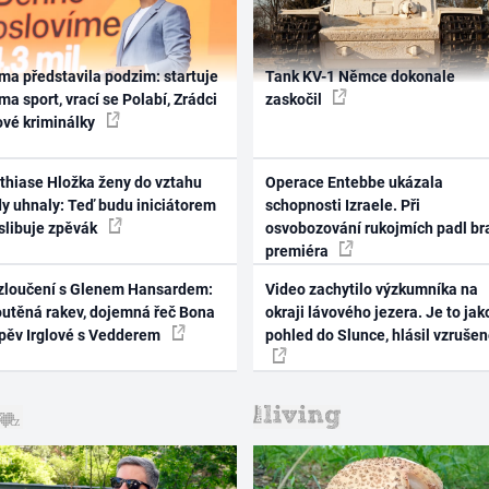
ma představila podzim: startuje
Tank KV-1 Němce dokonale
ma sport, vrací se Polabí, Zrádci
zaskočil
ové kriminálky
thiase Hložka ženy do vztahu
Operace Entebbe ukázala
dy uhnaly: Teď budu iniciátorem
schopnosti Izraele. Při
 slibuje zpěvák
osvobozování rukojmích padl br
premiéra
zloučení s Glenem Hansardem:
Video zachytilo výzkumníka na
outěná rakev, dojemná řeč Bona
okraji lávového jezera. Je to jak
zpěv Irglové s Vedderem
pohled do Slunce, hlásil vzruše