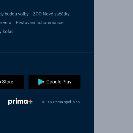
dy budou volby
ZOO Nové začátky
e vera
Pěstování lichořeřišnice
ý koláč
 Store
Google Play
© FTV Prima spol. s r.o.