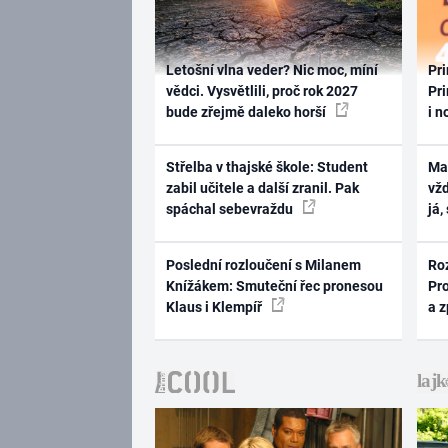
Letošní vlna veder? Nic moc, míní
Pri
vědci. Vysvětlili, proč rok 2027
Pri
bude zřejmě daleko horší
i n
Střelba v thajské škole: Student
Ma
zabil učitele a další zranil. Pak
vž
spáchal sebevraždu
já,
Poslední rozloučení s Milanem
Ro
Knížákem: Smuteční řec pronesou
Pr
Klaus i Klempíř
a 