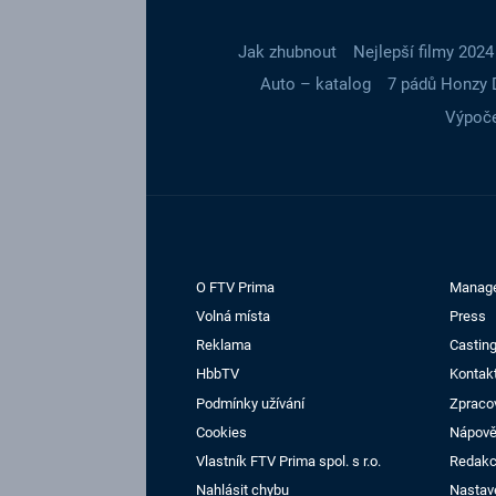
Jak zhubnout
Nejlepší filmy 2024
Auto – katalog
7 pádů Honzy 
Výpoče
O FTV Prima
Manag
Volná místa
Press
Reklama
Casting
HbbTV
Kontak
Podmínky užívání
Zpraco
Cookies
Nápov
Vlastník FTV Prima spol. s r.o.
Redak
Nahlásit chybu
Nastav