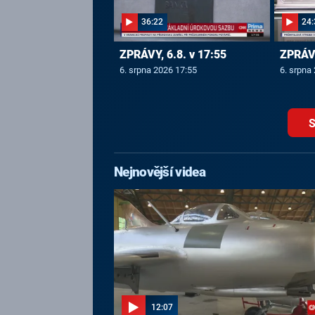
36:22
24:
ZPRÁVY, 6.8. v 17:55
ZPRÁVY
6. srpna 2026 17:55
6. srpna
S
Nejnovější videa
12:07