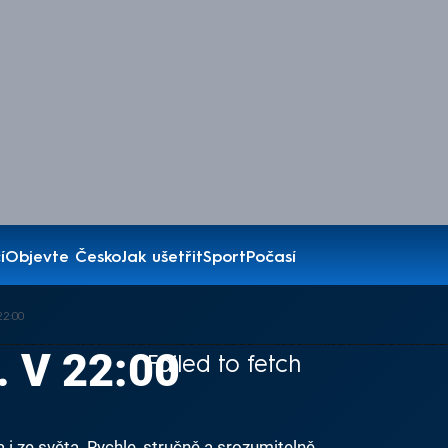
í
Objevte Česko
Jak ušetřit
Sport
Počasí
22:00
. V 22:00
Failed to fetch
i ze světa. Rychle, stručně a srozumitelně