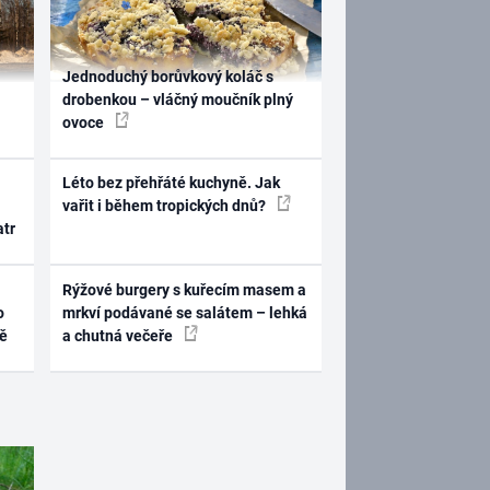
Jednoduchý borůvkový koláč s
drobenkou – vláčný moučník plný
ovoce
Léto bez přehřáté kuchyně. Jak
vařit i během tropických dnů?
atr
Rýžové burgery s kuřecím masem a
o
mrkví podávané se salátem – lehká
ně
a chutná večeře