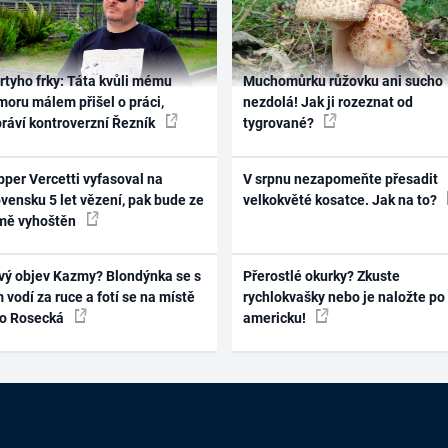
rtyho frky: Táta kvůli mému
Muchomůrku růžovku ani sucho
oru málem přišel o práci,
nezdolá! Jak ji rozeznat od
práví kontroverzní Řezník
tygrované?
per Vercetti vyfasoval na
V srpnu nezapomeňte přesadit
vensku 5 let vězení, pak bude ze
velkokvěté kosatce. Jak na to?
mě vyhoštěn
vý objev Kazmy? Blondýnka se s
Přerostlé okurky? Zkuste
 vodí za ruce a fotí se na místě
rychlokvašky nebo je naložte po
ko Rosecká
americku!