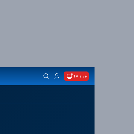
TV živě