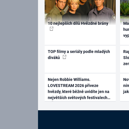
10 nejlepších dílů Hvězdné brány
Ma
hum
vy
TOP filmy a seriály podle mladých
Rap
diváků
Slo
ze
Nejen Robbie Williams.
No
LOVESTREAM 2026 přiveze
ním
hvězdy, které běžně uvidíte jen na
ja
největších světových festivalech