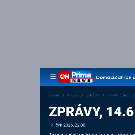
Domácí
Zahranič
Pořady
Domů
Pořady
ZPRÁVY
ZPRÁVY, 14.6. v 
ZPRÁVY, 14.6
14. čvn 2026, 22:00
Ty nejnovější ověřené zprávy z domova 