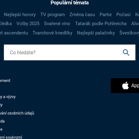
Populární témata
Nejlepší horory
TV program
Změna času
Partie
Počasí
K
Dědka
Volby 2025
Svařené víno
Tatarák podle Pohlreicha
Alo
t ascendentu
Tvarohové knedlíky
Nejlepší palačinky
Švestkov
ement
App
y a výzvy
ty
vání osobních údajů
ěda
ce
ení soukromí