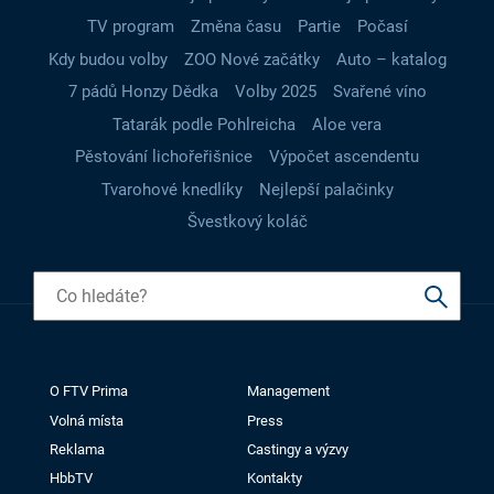
TV program
Změna času
Partie
Počasí
Kdy budou volby
ZOO Nové začátky
Auto – katalog
7 pádů Honzy Dědka
Volby 2025
Svařené víno
Tatarák podle Pohlreicha
Aloe vera
Pěstování lichořeřišnice
Výpočet ascendentu
Tvarohové knedlíky
Nejlepší palačinky
Švestkový koláč
O FTV Prima
Management
Volná místa
Press
Reklama
Castingy a výzvy
HbbTV
Kontakty