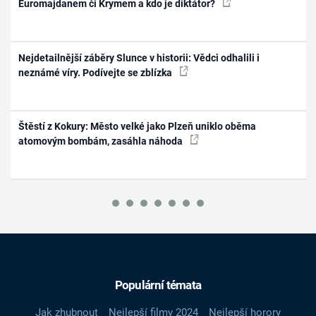
Euromajdanem či Krymem a kdo je diktátor?
Nejdetailnější záběry Slunce v historii: Vědci odhalili i
neznámé víry. Podívejte se zblízka
Štěstí z Kokury: Město velké jako Plzeň uniklo oběma
atomovým bombám, zasáhla náhoda
Populární témata
Jak zhubnout
Nejlepší filmy 2024
Nejlepší horory