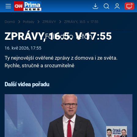
Domů
Pořady
ZPRÁVY
ZPRÁVY, 16.5. v 17:55
ZPRÁVY, 16.5. V 17:55
Failed to fetch
16. kvě 2026, 17:55
Ty nejnovější ověřené zprávy z domova i ze světa.
Rychle, stručně a srozumitelně
Další videa pořadu