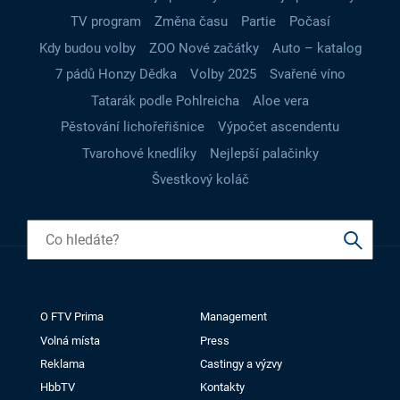
TV program
Změna času
Partie
Počasí
Kdy budou volby
ZOO Nové začátky
Auto – katalog
7 pádů Honzy Dědka
Volby 2025
Svařené víno
Tatarák podle Pohlreicha
Aloe vera
Pěstování lichořeřišnice
Výpočet ascendentu
Tvarohové knedlíky
Nejlepší palačinky
Švestkový koláč
O FTV Prima
Management
Volná místa
Press
Reklama
Castingy a výzvy
HbbTV
Kontakty