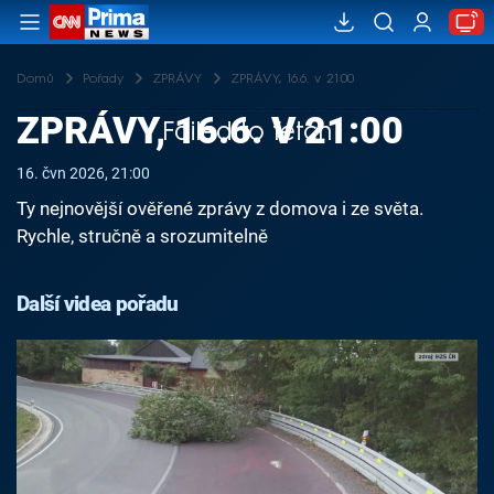
Domů
Pořady
ZPRÁVY
ZPRÁVY, 16.6. v 21:00
ZPRÁVY, 16.6. V 21:00
Failed to fetch
16. čvn 2026, 21:00
Ty nejnovější ověřené zprávy z domova i ze světa.
Rychle, stručně a srozumitelně
Další videa pořadu