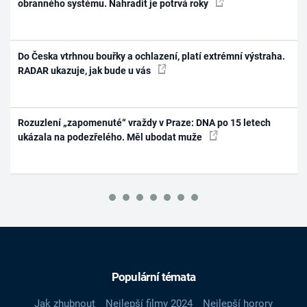
obranného systému. Nahradit je potrvá roky
Do Česka vtrhnou bouřky a ochlazení, platí extrémní výstraha.
RADAR ukazuje, jak bude u vás
Rozuzlení „zapomenuté“ vraždy v Praze: DNA po 15 letech
ukázala na podezřelého. Měl ubodat muže
Populární témata
Jak zhubnout
Nejlepší filmy 2024
Nejlepší horory