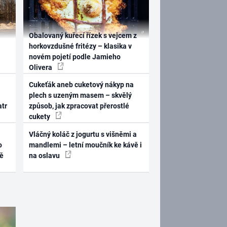
Obalovaný kuřecí řízek s vejcem z
horkovzdušné fritézy – klasika v
novém pojetí podle Jamieho
Olivera
Cukeťák aneb cuketový nákyp na
plech s uzeným masem – skvělý
atr
způsob, jak zpracovat přerostlé
cukety
Vláčný koláč z jogurtu s višněmi a
o
mandlemi – letní moučník ke kávě i
ně
na oslavu