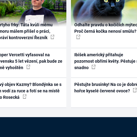
rtyho frky: Táta kvůli mému
Odhalte pravdu o kočičích mýtec
oru málem přišel o práci,
Proč černá kočka nenosí smůlu?
práví kontroverzní Řezník
per Vercetti vyfasoval na
Ibišek americký přitahuje
vensku 5 let vězení, pak bude ze
pozornost obřími květy. Pěstuje 
mě vyhoštěn
snadno
vý objev Kazmy? Blondýnka se s
Pěstujte brusinky! Na co je dobr
 vodí za ruce a fotí se na místě
hořce kyselé červené ovoce?
ko Rosecká