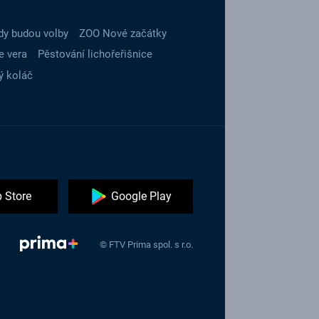
dy budou volby
ZOO Nové začátky
e vera
Pěstování lichořeřišnice
ý koláč
 Store
Google Play
© FTV Prima spol. s r.o.