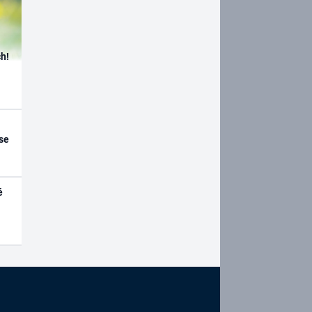
h!
se
é