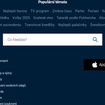
Populární témata
Nejlepší horory
TV program
Změna času
Partie
Počasí
K
Dědka
Volby 2025
Svařené víno
Tatarák podle Pohlreicha
Alo
t ascendentu
Tvarohové knedlíky
Nejlepší palačinky
Švestkov
ement
App
y a výzvy
ty
vání osobních údajů
ěda
ce
ení soukromí