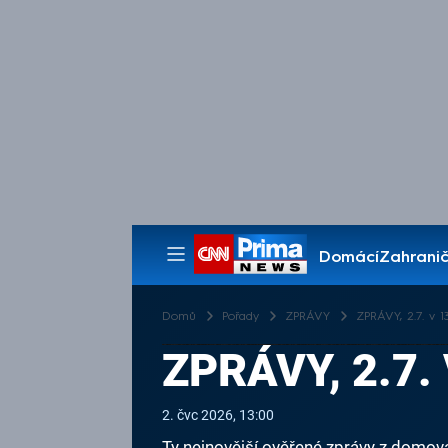
Domácí
Zahranič
Pořady
Domů
Pořady
ZPRÁVY
ZPRÁVY, 2.7. v 13
ZPRÁVY, 2.7. 
2. čvc 2026, 13:00
Ty nejnovější ověřené zprávy z domova 