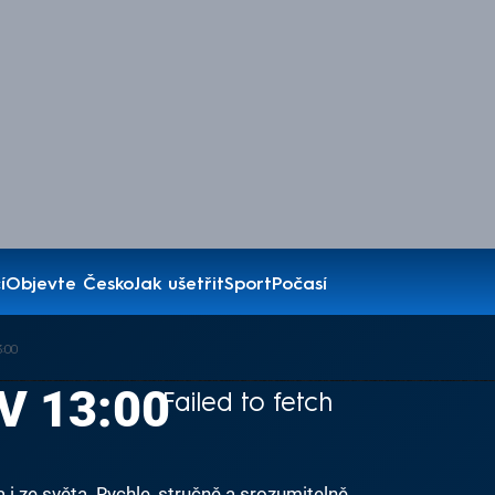
í
Objevte Česko
Jak ušetřit
Sport
Počasí
:00
V 13:00
Failed to fetch
i ze světa. Rychle, stručně a srozumitelně