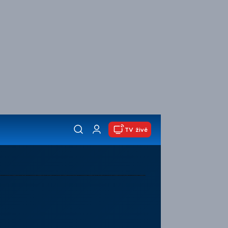
TV živě