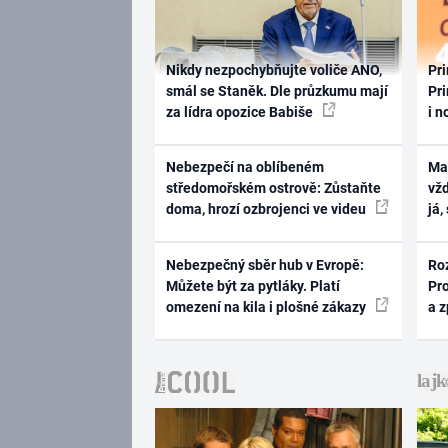
Nikdy nezpochybňujte voliče ANO,
Pri
smál se Staněk. Dle průzkumu mají
Pri
za lídra opozice Babiše
i n
Nebezpečí na oblíbeném
Ma
středomořském ostrově: Zůstaňte
vž
doma, hrozí ozbrojenci ve videu
já,
Nebezpečný sběr hub v Evropě:
Ro
Můžete být za pytláky. Platí
Pr
omezení na kila i plošné zákazy
a 