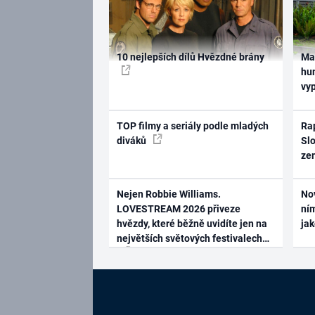
10 nejlepších dílů Hvězdné brány
Ma
hum
vy
TOP filmy a seriály podle mladých
Rap
diváků
Slo
ze
Nejen Robbie Williams.
No
LOVESTREAM 2026 přiveze
ním
hvězdy, které běžně uvidíte jen na
ja
největších světových festivalech