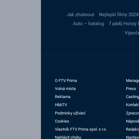
Jak zhubnout
Nejlepší filmy 2024
Auto – katalog
7 pádů Honzy 
Výpoče
O FTV Prima
Manag
Volná místa
Press
Reklama
Casting
HbbTV
Kontak
Podmínky užívání
Zpraco
Cookies
Nápov
Vlastník FTV Prima spol. s r.o.
Redak
Nahlásit chybu
Nastav