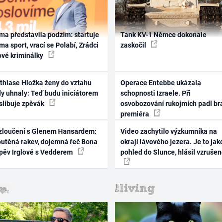
ma představila podzim: startuje
Tank KV-1 Němce dokonale
ma sport, vrací se Polabí, Zrádci
zaskočil
ové kriminálky
thiase Hložka ženy do vztahu
Operace Entebbe ukázala
dy uhnaly: Teď budu iniciátorem
schopnosti Izraele. Při
 slibuje zpěvák
osvobozování rukojmích padl br
premiéra
zloučení s Glenem Hansardem:
Video zachytilo výzkumníka na
outěná rakev, dojemná řeč Bona
okraji lávového jezera. Je to jak
zpěv Irglové s Vedderem
pohled do Slunce, hlásil vzruše