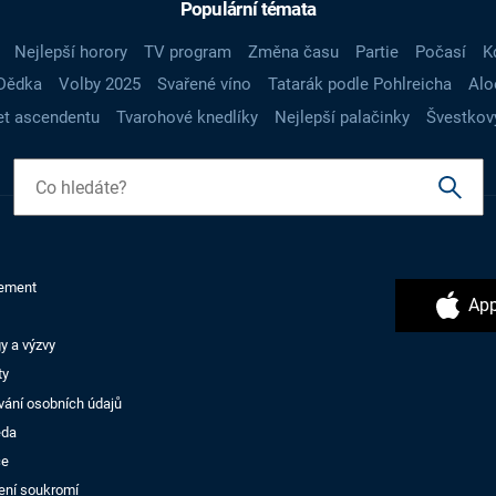
Populární témata
Nejlepší horory
TV program
Změna času
Partie
Počasí
K
Dědka
Volby 2025
Svařené víno
Tatarák podle Pohlreicha
Alo
t ascendentu
Tvarohové knedlíky
Nejlepší palačinky
Švestkov
ement
App
y a výzvy
ty
vání osobních údajů
ěda
ce
ení soukromí