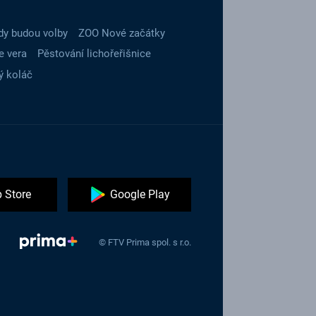
dy budou volby
ZOO Nové začátky
e vera
Pěstování lichořeřišnice
ý koláč
 Store
Google Play
© FTV Prima spol. s r.o.