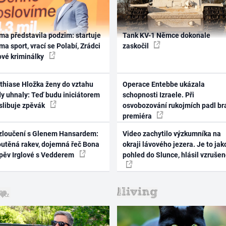
ma představila podzim: startuje
Tank KV-1 Němce dokonale
ma sport, vrací se Polabí, Zrádci
zaskočil
ové kriminálky
thiase Hložka ženy do vztahu
Operace Entebbe ukázala
dy uhnaly: Teď budu iniciátorem
schopnosti Izraele. Při
 slibuje zpěvák
osvobozování rukojmích padl br
premiéra
zloučení s Glenem Hansardem:
Video zachytilo výzkumníka na
outěná rakev, dojemná řeč Bona
okraji lávového jezera. Je to jak
zpěv Irglové s Vedderem
pohled do Slunce, hlásil vzruše