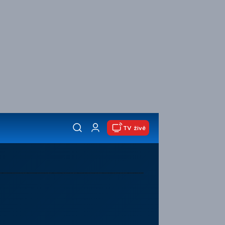
TV živě