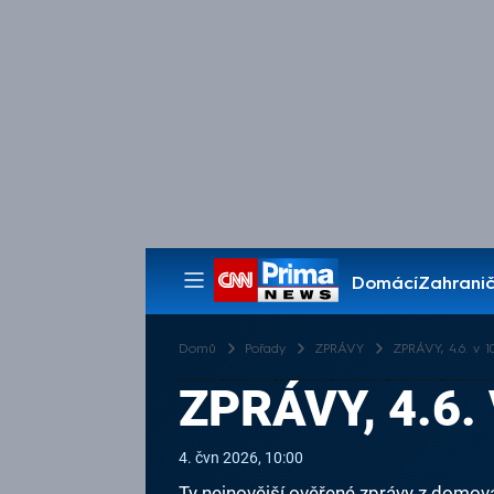
Domácí
Zahranič
Pořady
Domů
Pořady
ZPRÁVY
ZPRÁVY, 4.6. v 10
ZPRÁVY, 4.6. 
4. čvn 2026, 10:00
Ty nejnovější ověřené zprávy z domova 