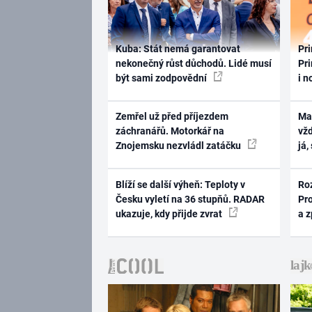
Kuba: Stát nemá garantovat
Pri
nekonečný růst důchodů. Lidé musí
Pri
být sami zodpovědní
i n
Zemřel už před příjezdem
Ma
záchranářů. Motorkář na
vž
Znojemsku nezvládl zatáčku
já,
Blíží se další výheň: Teploty v
Ro
Česku vyletí na 36 stupňů. RADAR
Pr
ukazuje, kdy přijde zvrat
a 