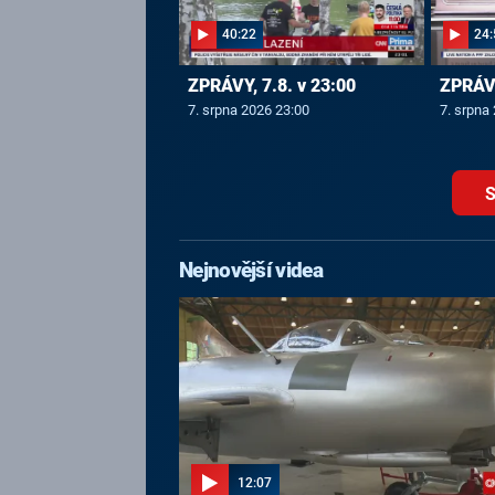
40:22
24:
ZPRÁVY, 7.8. v 23:00
ZPRÁVY
7. srpna 2026 23:00
7. srpna
S
Nejnovější videa
12:07