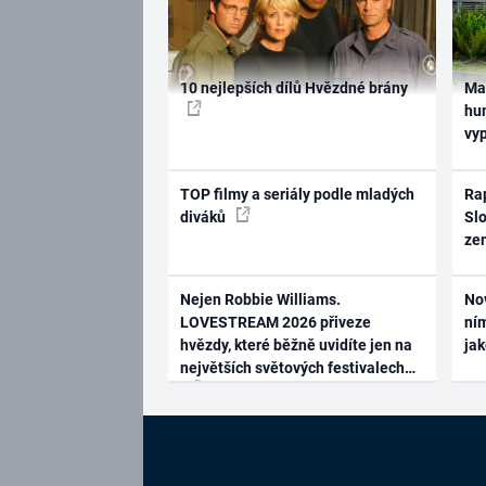
10 nejlepších dílů Hvězdné brány
Ma
hum
vy
TOP filmy a seriály podle mladých
Rap
diváků
Slo
ze
Nejen Robbie Williams.
No
LOVESTREAM 2026 přiveze
ním
hvězdy, které běžně uvidíte jen na
ja
největších světových festivalech