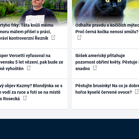
rtyho frky: Táta kvůli mému
Odhalte pravdu o kočičích mýtec
oru málem přišel o práci,
Proč černá kočka nenosí smůlu?
práví kontroverzní Řezník
per Vercetti vyfasoval na
Ibišek americký přitahuje
vensku 5 let vězení, pak bude ze
pozornost obřími květy. Pěstuje 
mě vyhoštěn
snadno
vý objev Kazmy? Blondýnka se s
Pěstujte brusinky! Na co je dobr
 vodí za ruce a fotí se na místě
hořce kyselé červené ovoce?
ko Rosecká