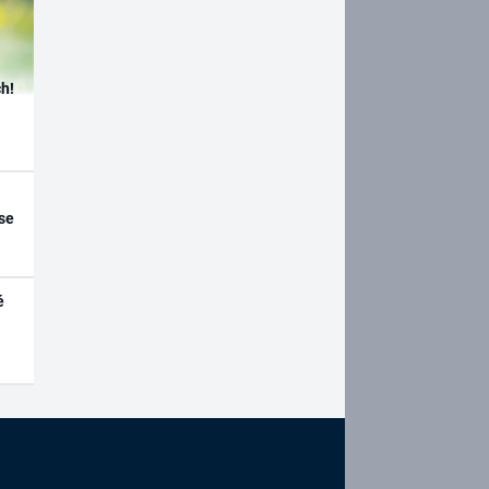
h!
se
é