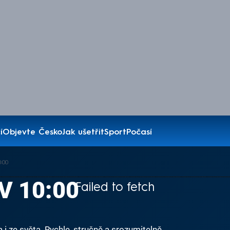
í
Objevte Česko
Jak ušetřit
Sport
Počasí
:00
V 10:00
Failed to fetch
i ze světa. Rychle, stručně a srozumitelně