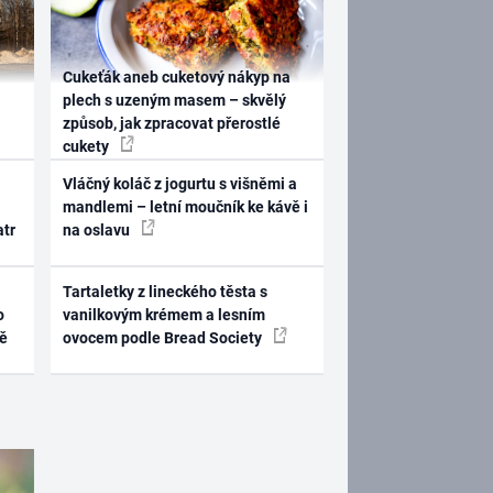
Cukeťák aneb cuketový nákyp na
plech s uzeným masem – skvělý
způsob, jak zpracovat přerostlé
cukety
Vláčný koláč z jogurtu s višněmi a
mandlemi – letní moučník ke kávě i
atr
na oslavu
Tartaletky z lineckého těsta s
o
vanilkovým krémem a lesním
ně
ovocem podle Bread Society