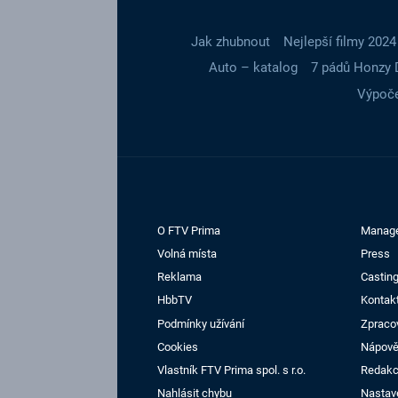
Jak zhubnout
Nejlepší filmy 2024
Auto – katalog
7 pádů Honzy 
Výpoče
O FTV Prima
Manag
Volná místa
Press
Reklama
Casting
HbbTV
Kontak
Podmínky užívání
Zpraco
Cookies
Nápov
Vlastník FTV Prima spol. s r.o.
Redak
Nahlásit chybu
Nastav