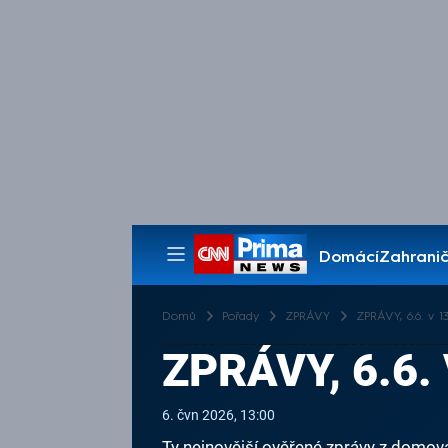
Domácí
Zahranič
Pořady
Domů
Pořady
ZPRÁVY
ZPRÁVY, 6.6. v 13
ZPRÁVY, 6.6. 
6. čvn 2026, 13:00
Ty nejnovější ověřené zprávy z domova 