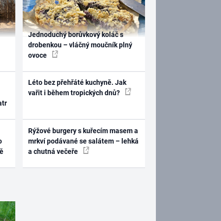
Jednoduchý borůvkový koláč s
drobenkou – vláčný moučník plný
ovoce
Léto bez přehřáté kuchyně. Jak
vařit i během tropických dnů?
atr
Rýžové burgery s kuřecím masem a
o
mrkví podávané se salátem – lehká
ně
a chutná večeře