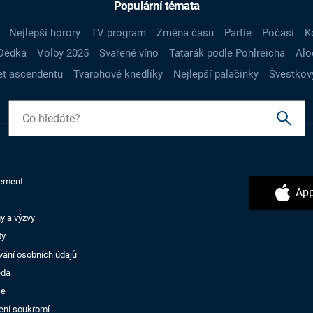
Populární témata
Nejlepší horory
TV program
Změna času
Partie
Počasí
K
Dědka
Volby 2025
Svařené víno
Tatarák podle Pohlreicha
Alo
t ascendentu
Tvarohové knedlíky
Nejlepší palačinky
Švestkov
ement
App
y a výzvy
ty
vání osobních údajů
ěda
ce
ení soukromí