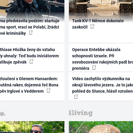
ma představila podzim: startuje
Tank KV-1 Němce dokonale
ma sport, vrací se Polabí, Zrádci
zaskočil
ové kriminálky
thiase Hložka ženy do vztahu
Operace Entebbe ukázala
dy uhnaly: Teď budu iniciátorem
schopnosti Izraele. Při
 slibuje zpěvák
osvobozování rukojmích padl br
premiéra
zloučení s Glenem Hansardem:
Video zachytilo výzkumníka na
outěná rakev, dojemná řeč Bona
okraji lávového jezera. Je to jak
zpěv Irglové s Vedderem
pohled do Slunce, hlásil vzruše