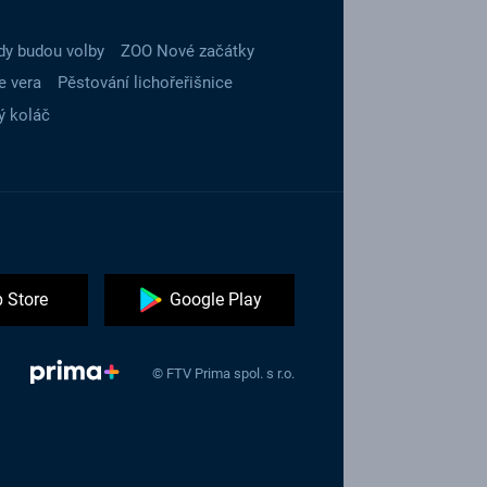
dy budou volby
ZOO Nové začátky
e vera
Pěstování lichořeřišnice
ý koláč
 Store
Google Play
© FTV Prima spol. s r.o.