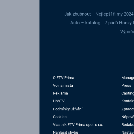
Jak zhubnout
Nejlepší filmy 2024
Auto – katalog
7 pádů Honzy 
Výpoče
O FTV Prima
Manag
Volná místa
Press
Reklama
Casting
HbbTV
Kontak
Podmínky užívání
Zpraco
Cookies
Nápov
Vlastník FTV Prima spol. s r.o.
Redak
Nahlásit chybu
Nastav