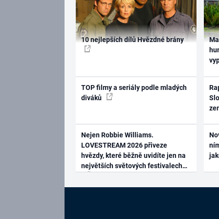
10 nejlepších dílů Hvězdné brány
Ma
hum
vy
TOP filmy a seriály podle mladých
Rap
diváků
Slo
ze
Nejen Robbie Williams.
No
LOVESTREAM 2026 přiveze
ním
hvězdy, které běžně uvidíte jen na
ja
největších světových festivalech