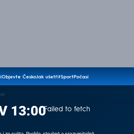
í
Objevte Česko
Jak ušetřit
Sport
Počasí
:00
V 13:00
Failed to fetch
i ze světa. Rychle, stručně a srozumitelně