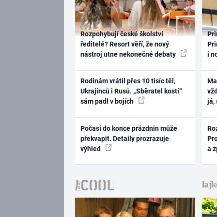
Rozpohybují české školství
Pri
ředitelé? Resort věří, že nový
Pri
nástroj utne nekonečné debaty
i n
Rodinám vrátil přes 10 tisíc těl,
Ma
Ukrajinců i Rusů. „Sběratel kostí“
vž
sám padl v bojích
já,
Počasí do konce prázdnin může
Ro
překvapit. Detaily prozrazuje
Pr
výhled
a 