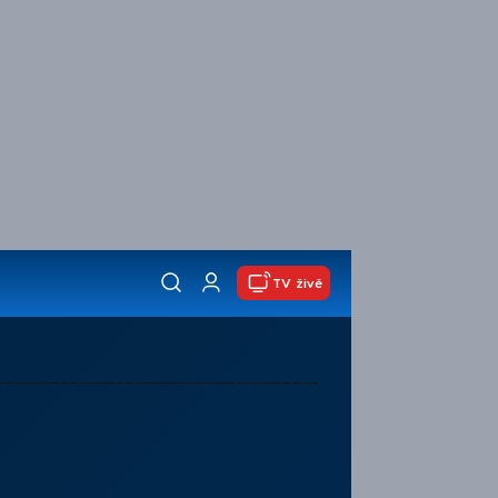
TV živě