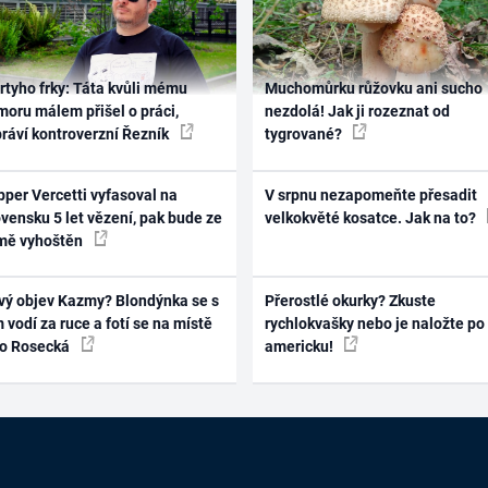
rtyho frky: Táta kvůli mému
Muchomůrku růžovku ani sucho
oru málem přišel o práci,
nezdolá! Jak ji rozeznat od
práví kontroverzní Řezník
tygrované?
per Vercetti vyfasoval na
V srpnu nezapomeňte přesadit
vensku 5 let vězení, pak bude ze
velkokvěté kosatce. Jak na to?
mě vyhoštěn
vý objev Kazmy? Blondýnka se s
Přerostlé okurky? Zkuste
 vodí za ruce a fotí se na místě
rychlokvašky nebo je naložte po
ko Rosecká
americku!