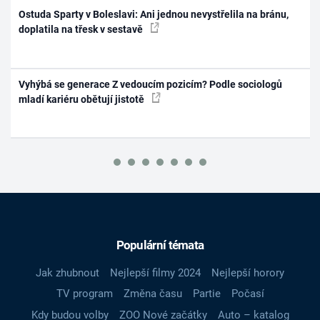
Ostuda Sparty v Boleslavi: Ani jednou nevystřelila na bránu,
doplatila na třesk v sestavě
Vyhýbá se generace Z vedoucím pozicím? Podle sociologů
mladí kariéru obětují jistotě
Populární témata
Jak zhubnout
Nejlepší filmy 2024
Nejlepší horory
TV program
Změna času
Partie
Počasí
Kdy budou volby
ZOO Nové začátky
Auto – katalog