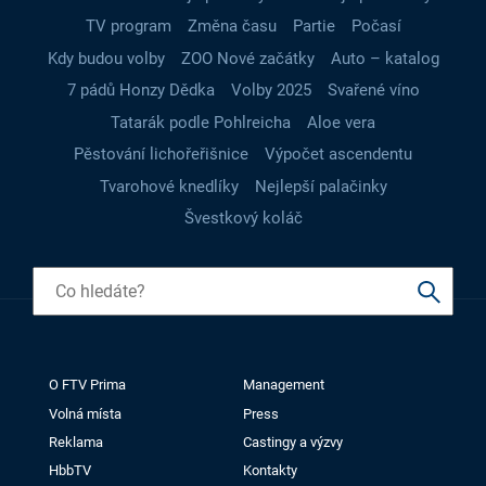
TV program
Změna času
Partie
Počasí
Kdy budou volby
ZOO Nové začátky
Auto – katalog
7 pádů Honzy Dědka
Volby 2025
Svařené víno
Tatarák podle Pohlreicha
Aloe vera
Pěstování lichořeřišnice
Výpočet ascendentu
Tvarohové knedlíky
Nejlepší palačinky
Švestkový koláč
O FTV Prima
Management
Volná místa
Press
Reklama
Castingy a výzvy
HbbTV
Kontakty