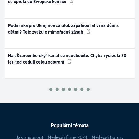
se opřela do Evropské komise
Podmínka pro Ukrajince za útok zápalnou lahví na dům s
dětmi? Tejc zvažuje mimořádný zásah
Na „Švarcenberský“ kanál už neodbočíte. Chyba vydržela 30
let, teď ceduli celou odstraní
Populární témata
Jak zhubnout
Nejlepší filmy 2024
Nejlepší horory