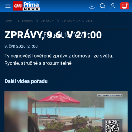
Domů
Pořady
ZPRÁVY
ZPRÁVY, 9.6. v 21:00
ZPRÁVY, 9.6. V 21:00
Failed to fetch
9. čvn 2026, 21:00
Ty nejnovější ověřené zprávy z domova i ze světa.
Rychle, stručně a srozumitelně
Další videa pořadu