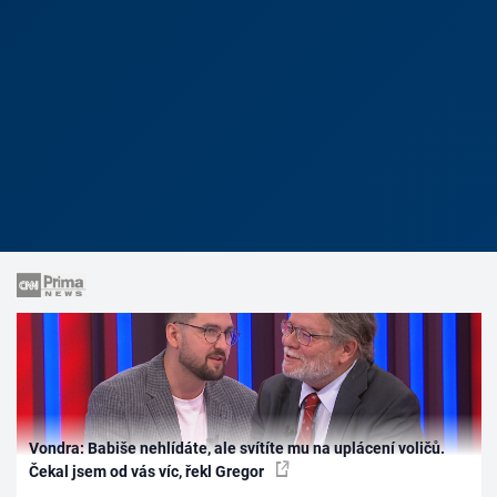
Vondra: Babiše nehlídáte, ale svítíte mu na uplácení voličů.
Čekal jsem od vás víc, řekl Gregor