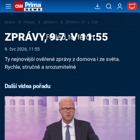
Domů
Pořady
ZPRÁVY
ZPRÁVY, 9.7. v 11:55
ZPRÁVY, 9.7. V 11:55
Failed to fetch
9. čvc 2026, 11:55
Ty nejnovější ověřené zprávy z domova i ze světa.
Rychle, stručně a srozumitelně
Další videa pořadu