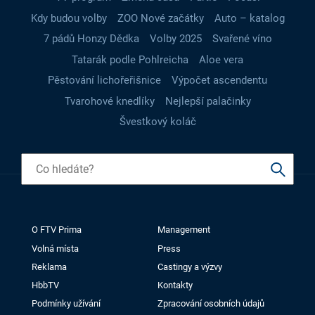
Kdy budou volby
ZOO Nové začátky
Auto – katalog
7 pádů Honzy Dědka
Volby 2025
Svařené víno
Tatarák podle Pohlreicha
Aloe vera
Pěstování lichořeřišnice
Výpočet ascendentu
Tvarohové knedlíky
Nejlepší palačinky
Švestkový koláč
O FTV Prima
Management
Volná místa
Press
Reklama
Castingy a výzvy
HbbTV
Kontakty
Podmínky užívání
Zpracování osobních údajů