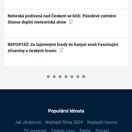
Nebeská podívaná nad Českem se blíží. Působivé zatmění
Slunce doplní meteorická show
REPORTÁŽ: Za tajemnými hrady do Karpat aneb Fascinující
zříceniny u českých hranic
Populární témata
Jak zhubnout
Nejlepší filmy 2024
Nejlepší horory
TV program
Změna času
Partie
Počasí