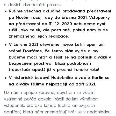
a dalších divadelních profesí:
Rušíme všechna aktuálně prodávaná představení
po Novém roce, tedy do března 2021. Vstupenky
na představení do 31. 12. 2020 nebudeme nyní
rušit jako celek, ale postupně, pokud nám bude
znemožněna jejich realizace.
V červnu 2021 otevřeme novou Letní open air
scénu! Doufáme, že tento plán vyjde a my
budeme moci hrát a těšit se na potlesk diváků v
bezpečném prostředí. Bližší podrobnosti
(repertoár apod.) již v prosinci tohoto roku!
V historické budově Hudebního divadle Karlín se
na diváky těšíme nejpozději od září 2021.
Už nám nepřijde správné, abychom se všichni
vzájemně pořád dokola trápili dalšími výměnami
vstupenek, protože konec těchto omezujících
opatření, která nám znemožňují hrát, je v nedohlednu.