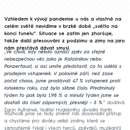
Vzhledem k vývoji pandemie u nás a vlastně na
celém světě nevidíme v brzké době „světlo na
konci tunelu“. Situace se zatím jen zhoršuje,
takže další přesouváni z podzimu a zimy na jaro
nám přestává dávat smysl.
„
Ve chvíli, kdy někdo označí zpěv za stejně
nebezpečnou věc jako je Kalašnikov nebo
Panzerfaust, si asi umíte představit, co to udělá s
prodejem vstupenek. V polovině září, než zase
začal chaos, jsme prodávali 47 % vstupenek proti
loňskému roku, což bylo slibné číslo. Předminulý
týden to pak bylo 1,98 % a minulý týden jsme se
dostali do čísel záporných, přesněji - 5 %
.“ dodává
Egon Kulhánek, ředitel Hudebního divadla Karlín.
Rozhodli jsme se tedy změnit náš dosavadní přístup
a chystáme pro diváky velké změny, které se
samozřejmě týkají i všech herců, zpěváků, muzikantů