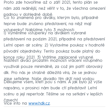
Proto zde hovoříme až o září 2021, tento plán se
nám zdá reálnější, než věřit v to, že všechna omezení
padnou v dohledné době.
Co to znamená pro diváky, kterým bylo, případně
teprve bude zrušeno představení, na nějž mají
vstupenky? Nabízíme tyto 3 možnosti:
1) Vyměníme vstupenky na divákem vybrané
představení na podzim 2021, případně na představení
Letní open air scény. 2) Vystavíme poukaz v hodnotě
původní objednávky. Tento poukaz bude platný do
konce roku 2021. 3) Vrátíme zaplacené vstupné.
Naštěstí diváci prozatím možnosti vrácení vstupného
využívali pouze minimálně, za což jim patří obrovský
dík. Pro nás je strašně důležitá víra, že se jednou
zase setkáme. Naše divadlo tím drží nad vodou.
Děkujeme všem, kteří jsou s námi. A jak bylo již výše
napsáno, v prosinci nám bude ctí představit Letní
scénu a její repertoár. Těšíme se na setkání v lepších
časech!
Více info na
www.hdk.cz
.