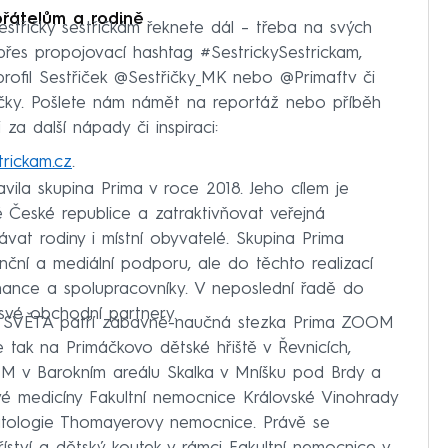
řátelům a rodině
Sestřičky sestřičkám řeknete dál – třeba na svých
hy přes propojovací hashtag #SestrickySestrickam,
ofil Sestřiček @Sestřičky_MK nebo @Primaftv či
ičky. Pošlete nám námět na reportáž nebo příběh
 za další nápady či inspiraci:
trickam.cz
.
vila skupina Prima v roce 2018. Jeho cílem je
České republice a zatraktivňovat veřejná
vat rodiny i místní obyvatelé. Skupina Prima
nční a mediální podporu, ale do těchto realizací
nance a spolupracovníky. V neposlední řadě do
 své obchodní partnery.
ma SVĚTA patří zábavně-naučná stezka Prima ZOOM
 tak na Primáčkovo dětské hřiště v Řevnicích,
 v Barokním areálu Skalka v Mníšku pod Brdy a
vé medicíny Fakultní nemocnice Královské Vinohrady
matologie Thomayerovy nemocnice. Právě se