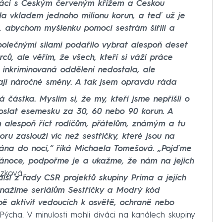
upráci s Českým červeným křížem a Českou
ila vkladem jednoho milionu korun, a teď už je
i, abychom myšlenku pomoci sestrám šířili a
polečnými silami podařilo vybrat alespoň deset
erců, ale věřím, že všech, kteří si váží práce
a inkriminovaná oddělení nedostala, ale
ají náročné směny. A tak jsem opravdu ráda
částka. Myslím si, že my, kteří jsme nepřišli o
poslat esemesku za 30, 60 nebo 90 korun. A
alespoň říct rodičům, přátelům, známým a tu
oru zaslouží víc než sestřičky, které jsou na
rána do noci,“ říká Michaela Tomešová. „Pojďme
Vánoce, podpořme je a ukažme, že nám na jejich
zková.
lší z řady CSR projektů skupiny Prima a jejích
 snažíme seriálům Sestřičky a Modrý kód
ě aktivit vedoucích k osvětě, ochraně nebo
ýcha. V minulosti mohli diváci na kanálech skupiny