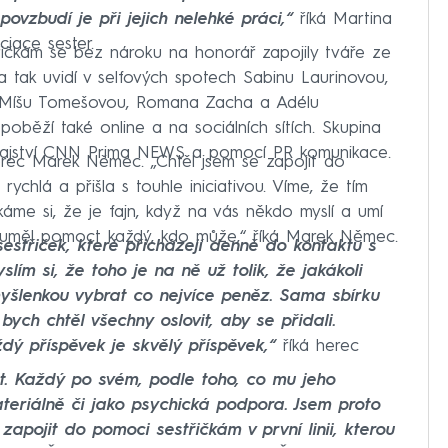
povzbudí je při jejich nelehké práci,“
říká Martina
iace sester.
třičkám se bez nároku na honorář zapojily tváře ze
ima tak uvidí v selfových spotech Sabinu Laurinovou,
 Míšu Tomešovou, Romana Zacha a Adélu
běží také online a na sociálních sítích. Skupina
vodajství CNN Prima NEWS a pomocí PR komunikace.
 herec Marek Němec. „Chtěl jsem se zapojit do
ychlá a přišla s touhle iniciativou. Víme, že tím
káme si, že je fajn, když na vás někdo myslí a umí
y uměl pomoct každý, kdo může,“ říká Marek Němec.
střiček, které přicházejí denně do kontaktu s
ím si, že toho je na ně už tolik, že jakákoli
myšlenkou vybrat co nejvíce peněz. Sama sbírku
bych chtěl všechny oslovit, aby se přidali.
dý příspěvek je skvělý příspěvek,“
říká herec
t. Každý po svém, podle toho, co mu jeho
teriálně či jako psychická podpora. Jsem proto
zapojit do pomoci sestřičkám v první linii, kterou