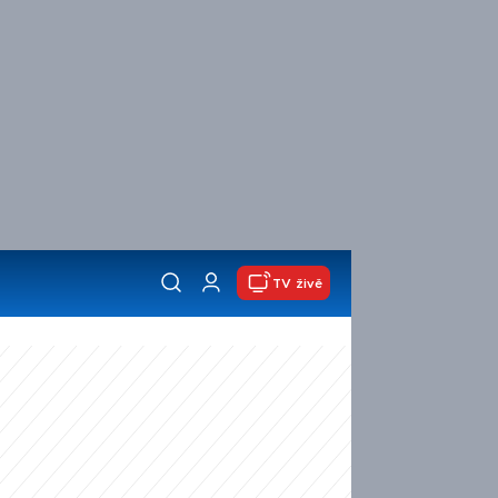
TV živě