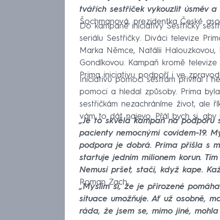
tvářích sestřiček vykouzlit úsměv a 
Šochmanová, prezidentka České asoc
Do kampaně iniciativy Sestřičky ses
seriálu Sestřičky. Diváci televize Pr
Marka Němce, Natálii Halouzkovou,
Gondíkovou. Kampaň kromě televize po
Prima iniciativu podpoří i ve zpra
Iniciativu pomoci sestrám přivítal i
pomoci a hledal způsoby. Prima byla r
sestřičkám nezachráníme život, ale ří
vám to dát najevo. Přál bych si, ab
„Je to skvělá kampaň na podporu se
pacienty nemocnými covidem-19. Mysl
podpora je dobrá. Prima přišla s 
startuje jedním milionem korun. Tím 
Nemusí pršet, stačí, když kape. Kaž
Roman Zach.
„Myslím si, že je přirozené pomáha
situace umožňuje. Ať už osobně, ma
ráda, že jsem se, mimo jiné, mohla 