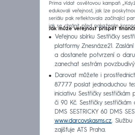
Prima vídat osvětovou kampaň „Když 
edukovali veřejnost, jak lze poskytn
seriálu pak reflektovala začínající p
jak se chránit před nakažením koron
Jak může veřejnost přispět finanč
Veřejnou sbírku Sestřičky ses
platformy Znesnáze21. Zaslání 
a dostanete potvrzení o daru
zanechat sestrám povzbudivý
Darovat můžete i prostřednict
87777 poslat jednoduchou tex
iniciativu Sestřičky sestřičká
či 90 Kč. Sestřičky sestřičká
DMS SESTRICKY 60 DMS SESTR
www.darcovskasms.cz
. Službu
zajišťuje ATS Praha.