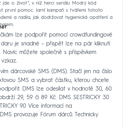
jde o život“, v níž herci seriálu Modrý kód
out první pomoc. Jarní kampaň s tvářemi tohoto
andemii a radila, jak dodržovat hygienická opatření a
avirem.
ně?
třičkám lze podpořit pomocí crowdfundingové
daru je snadné – přispět lze na pár kliknutí
. Navíc můžete společně s příspěvkem
 vzkaz.
vím dárcovské SMS (DMS). Stačí jen na číslo
tovou SMS a vybrat částku, kterou chcete
m podpořit. DMS lze odesílat v hodnotě 30, 60
m obdrží 29, 59 či 89 Kč. DMS SESTRICKY 30
ICKY 90 Více informací na
 DMS provozuje Fórum dárců. Technicky