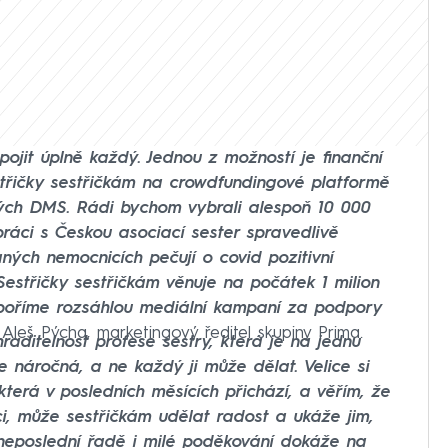
jit úplně každý. Jednou z možností je finanční
střičky sestřičkám na crowdfundingové platformě
ch DMS. Rádi bychom vybrali alespoň 10 000
ráci s Českou asociací sester spravedlivě
raných nemocnicích pečují o covid pozitivní
Sestřičky sestřičkám věnuje na počátek 1 milion
dpoříme rozsáhlou mediální kampaní za podpory
 Aleš Pýcha, marketingový ředitel skupiny Prima.
aditelnost profese sestry, která je na jednu
e náročná, a ne každý ji může dělat. Velice si
která v posledních měsících přichází, a věřím, že
i, může sestřičkám udělat radost a ukáže jim,
V neposlední řadě i milé poděkování dokáže na