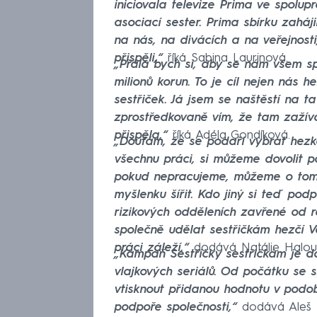
iniciovala televize Prima ve spol
asociací sester. Prima sbírku zaháj
na nás, na divácích a na veřejnost
přispěli,“
říká Sabina Laurinová.
„Přála bych si, aby se nám všem s
milionů korun. To je cíl nejen nás h
sestřiček. Já jsem se naštěstí na t
zprostředkovaně vím, že tam zažív
přispěla,“
říká Adéla Gondíková.
„Doufám, že se podaří vybrat hezká 
všechnu práci, si můžeme dovolit 
pokud nepracujeme, můžeme o tom 
myšlenku šířit. Kdo jiný si teď podp
rizikových odděleních zavřené od 
společně udělat sestřičkám hezčí 
práci záleží,“
dodává Natálie Halou
„Kampaň Sestřičky sestřičkám je da
vlajkových seriálů. Od počátku se
vtisknout přidanou hodnotu v podob
podpoře společnosti,“
dodává Aleš P