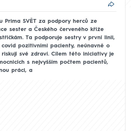
tu Prima SVĚT za podpory herců ze
iace sester a Českého červeného kříže
střičkám. Ta podporuje sestry v první linii,
 covid pozitivními pacienty, neúnavně o
iskují své zdraví. Cílem této iniciativy je
mocnicích s nejvyšším počtem pacientů,
vnou práci, a