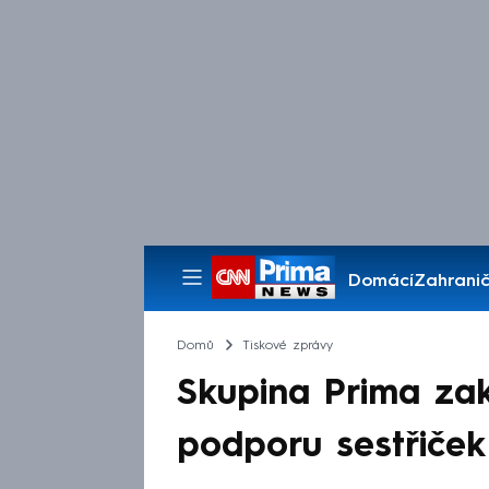
Domácí
Zahranič
Pořady
Domů
Tiskové zprávy
Skupina Prima zak
podporu sestřiček v