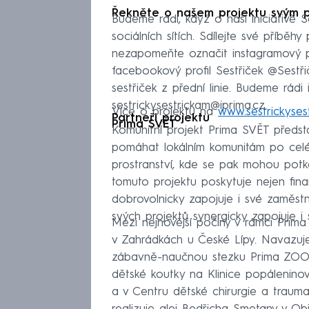
Řekněte o našem projektu svým p
Budeme rádi, když o naší iniciativě 
sociálních sítích. Sdílejte své příbě
nezapomeňte označit instagramový pr
facebookový profil Sestřiček @Sestř
sestřiček z přední linie. Budeme rádi i
sestrickysestrickam@iprima.cz.
Více o projektu na
www.sestrickyses
Partneři projektu
Prima SVĚT
Komunitní projekt Prima SVĚT předsta
pomáhat lokálním komunitám po celé 
prostranství, kde se pak mohou potká
tomuto projektu poskytuje nejen fina
dobrovolnicky zapojuje i své zaměst
svých projektů synergicky zapojuje i
Mezi nejnovější počiny v rámci Pri
v Zahrádkách u České Lípy. Navazuje
zábavně-naučnou stezku Prima ZOOM
dětské koutky na Klinice popálenino
a v Centru dětské chirurgie a trau