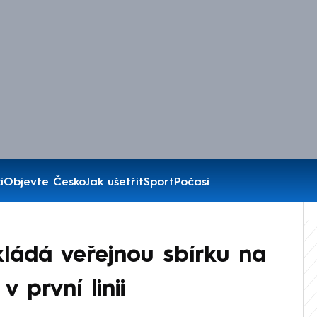
í
Objevte Česko
Jak ušetřit
Sport
Počasí
ládá veřejnou sbírku na
 první linii