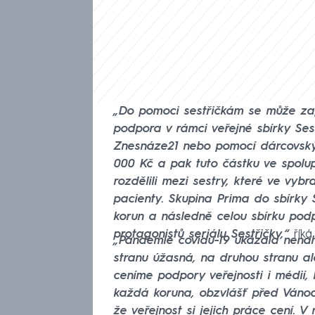
„Do pomoci sestřičkám se může zapo
podpora v rámci veřejné sbírky Se
Znesnáze21 nebo pomocí dárcovský
000 Kč a pak tuto částku ve spolup
rozdělili mezi sestry, které ve vyb
pacienty. Skupina Prima do sbírky 
korun a následně celou sbírku po
protagonistů seriálu Sestřičky,“
říká
„Pandemie covidu-19 ukázala nenahr
stranu úžasná, na druhou stranu al
ceníme podpory veřejnosti i médií, 
každá koruna, obzvlášť před Vánoc
že veřejnost si jejich práce cení. 