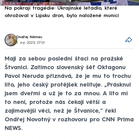
Na pokraji tragédie: Ukrajinské letadlo, které
P
ohrožoval v Lipsku dron, bylo naložené municí
e
Ondřej Němec
3. srp 2023, 07:01
Mají za sebou poslední štaci na pražské
Štvanici. Zatímco slovenský šéf Oktagonu
Pavol Neruda přiznává, že je mu to trochu
líto, jeho český protějšek nelituje. „Prásknul
jsem dveřmi a už je to za mnou. A líto mi
to není, protože nás čekají větší a
zajímavější věci, než je Štvanice,“ řekl
Ondřej Novotný v rozhovoru pro CNN Prima
NEWS.