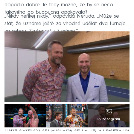
dopadlo dobře. Je tedy možné, že by se něco
takového do budoucna opakovalo?
„Nikdy neříkej nikdy,“ odpovídá Neruda. „Může se
stát, že uznáme ještě za vhodné udělat dva turnaje
za sebou. Zkušenost už máme.“
18 fotografií
Právě slovenský šéf přiznává, že na něj atmosféra na