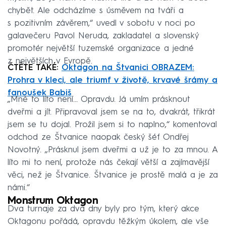
chybět. Ale odcházíme s úsměvem na tváři a
s pozitivním závěrem,“ uvedl v sobotu v noci po
galavečeru Pavol Neruda, zakladatel a slovenský
promotér největší tuzemské organizace a jedné
z největších v Evropě.
ČTĚTE TAKÉ:
Oktagon na Štvanici OBRAZEM:
Prohra v kleci, ale triumf v životě, krvavé šrámy a
fanoušek Babiš
„Mně to líto není… Opravdu. Já umím prásknout
dveřmi a jít. Připravoval jsem se na to, dvakrát, třikrát
jsem se tu dojal. Prožil jsem si to naplno,“ komentoval
odchod ze Štvanice naopak český šéf Ondřej
Novotný. „Prásknul jsem dveřmi a už je to za mnou. A
líto mi to není, protože nás čekají větší a zajímavější
věci, než je Štvanice. Štvanice je prostě malá a je za
námi.“
Monstrum Oktagon
Dva turnaje za dva dny byly pro tým, který akce
Oktagonu pořádá, opravdu těžkým úkolem, ale vše