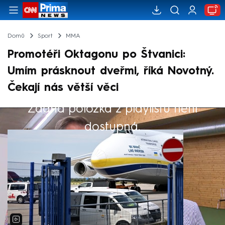
Domů
Sport
MMA
Promotéři Oktagonu po Štvanici:
Umím prásknout dveřmi, říká Novotný.
Čekají nás větší věci
Žádná položka z playlistu není
Výběr redakce
dostupná.