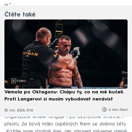
je.“
Čtěte také
Video
Vémola po Oktagonu: Chápu ty, co na mě bučeli.
Proti Langerovi si musím vybudovat nenávist
6 min čtení
30. čvc 2023, 01:16
Organizace skvěle funguje i po byznysové stránce, i
přesto, že bývá málo úspěšných firem se dvěma šéfy.
„Každej jsme strašně jinej, ale zároveň milujeme stejné