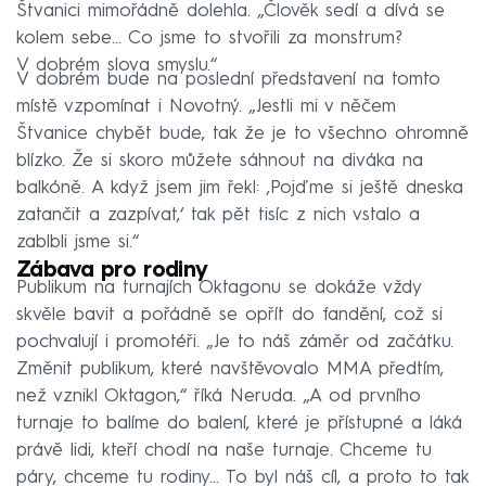
Štvanici mimořádně dolehla. „Člověk sedí a dívá se
kolem sebe… Co jsme to stvořili za monstrum?
V dobrém slova smyslu.“
V dobrém bude na poslední představení na tomto
místě vzpomínat i Novotný. „Jestli mi v něčem
Štvanice chybět bude, tak že je to všechno ohromně
blízko. Že si skoro můžete sáhnout na diváka na
balkóně. A když jsem jim řekl: ,Pojďme si ještě dneska
zatančit a zazpívat,‘ tak pět tisíc z nich vstalo a
zablbli jsme si.“
Zábava pro rodiny
Publikum na turnajích Oktagonu se dokáže vždy
skvěle bavit a pořádně se opřít do fandění, což si
pochvalují i promotéři. „Je to náš záměr od začátku.
Změnit publikum, které navštěvovalo MMA předtím,
než vznikl Oktagon,“ říká Neruda. „A od prvního
turnaje to balíme do balení, které je přístupné a láká
právě lidi, kteří chodí na naše turnaje. Chceme tu
páry, chceme tu rodiny… To byl náš cíl, a proto to tak