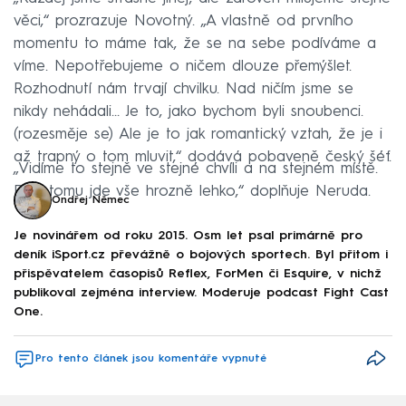
věci,“ prozrazuje Novotný. „A vlastně od prvního
momentu to máme tak, že se na sebe podíváme a
víme. Nepotřebujeme o ničem dlouze přemýšlet.
Rozhodnutí nám trvají chvilku. Nad ničím jsme se
nikdy nehádali… Je to, jako bychom byli snoubenci.
(rozesměje se) Ale je to jak romantický vztah, že je i
až trapný o tom mluvit,“ dodává pobaveně český šéf.
„Vidíme to stejně ve stejné chvíli a na stejném místě.
Díky tomu jde vše hrozně lehko,“ doplňuje Neruda.
Ondřej Němec
Je novinářem od roku 2015. Osm let psal primárně pro
deník iSport.cz převážně o bojových sportech. Byl přitom i
přispěvatelem časopisů Reflex, ForMen či Esquire, v nichž
publikoval zejména interview. Moderuje podcast Fight Cast
One.
Pro tento článek jsou komentáře vypnuté