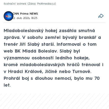
Ilustrační snímek
Zdroj: Profimedia.cz
CNN Prima NEWS
12. dub 2026, 18:25
Mladoboleslavský hokej zasáhla smutná
zpráva. V sobotu zemřel bývalý brankář a
trenér Jiří Slabý starší. Informoval o tom
web BK Mladá Boleslav. Slabý byl
významnou osobností ledního hokeje,
kromě mladoboleslavských hráčů trénoval i
v Hradci Králové, Jičíně nebo Turnově.
Prohrál boj s dlouhou nemocí, bylo mu 70
let.