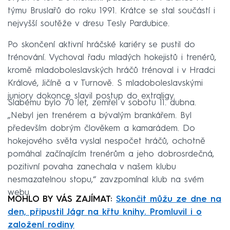
týmu Bruslařů do roku 1991. Krátce se stal součástí i
nejvyšší soutěže v dresu Tesly Pardubice.
Po skončení aktivní hráčské kariéry se pustil do
trénování. Vychoval řadu mladých hokejistů i trenérů,
kromě mladoboleslavských hráčů trénoval i v Hradci
Králové, Jičíně a v Turnově. S mladoboleslavskými
juniory dokonce slavil postup do extraligy.
Slabému bylo 70 let, zemřel v sobotu 11. dubna.
„Nebyl jen trenérem a bývalým brankářem. Byl
především dobrým člověkem a kamarádem. Do
hokejového světa vyslal nespočet hráčů, ochotně
pomáhal začínajícím trenérům a jeho dobrosrdečná,
pozitivní povaha zanechala v našem klubu
nesmazatelnou stopu,“ zavzpomínal klub na svém
webu.
MOHLO BY VÁS ZAJÍMAT:
Skončit můžu ze dne na
den, připustil Jágr na křtu knihy. Promluvil i o
založení rodiny