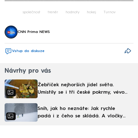
Failed to fetch
společnost
trenér
hodnoty
hokej
Turnov
CNN Prima NEWS
Vstup do diskuze
Návrhy pro vás
Žebříček nejhorších jídel světa.
Umístily se i tři české pokrmy, vévodí
skandinávská kuchyně
Sníh, jak ho neznáte: Jak rychle
padá i z čeho se skládá. A vločky
nejsou bílé