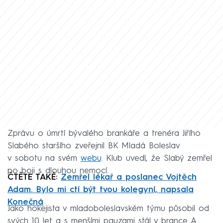
Zprávu o úmrtí bývalého brankáře a trenéra Jiřího
Slabého staršího zveřejnil BK Mladá Boleslav
v sobotu na svém
webu
. Klub uvedl, že Slabý zemřel
po boji s dlouhou nemocí.
ČTĚTE TAKÉ:
Zemřel lékař a poslanec Vojtěch
Adam. Bylo mi ctí být tvou kolegyní, napsala
Konečná
Jako hokejista v mladoboleslavském týmu působil od
svých 10 let a s menšími pauzami stál v brance A