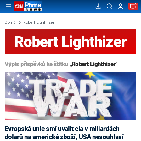
Domů
Robert Lighthizer
Robert Lighthizer
Výpis příspěvků ke štítku
„Robert Lighthizer“
Evropská unie smí uvalit cla v miliardách
dolarů na americké zboží, USA nesouhlasí