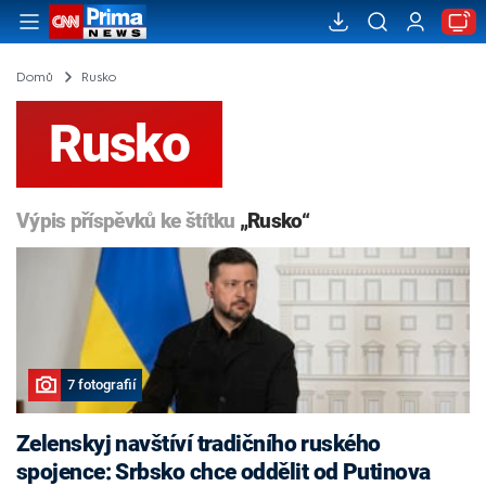
Domů
Rusko
Rusko
Výpis příspěvků ke štítku
„Rusko“
7 fotografií
Zelenskyj navštíví tradičního ruského
spojence: Srbsko chce oddělit od Putinova