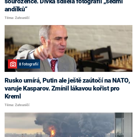
sourozence. Dívka sdílela fotografii „sedmi
andílků“
Téma: Zahraničí
8 fotografií
Rusko umírá, Putin ale ještě zaútočí na NATO,
varuje Kasparov. Zmínil lákavou kořist pro
Kreml
Téma: Zahraničí