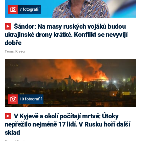
7 fotografií
Šándor: Na masy ruských vojáků budou
ukrajinské drony krátké. Konflikt se nevyvíjí
dobře
Téma: K věci
10 fotografií
V Kyjevě a okolí počítají mrtvé: Útoky
nepřežilo nejméně 17 lidí. V Rusku hoří další
sklad