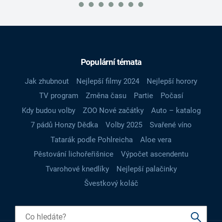
Populární témata
Jak zhubnout
Nejlepší filmy 2024
Nejlepší horory
TV program
Změna času
Partie
Počasí
Kdy budou volby
ZOO Nové začátky
Auto – katalog
7 pádů Honzy Dědka
Volby 2025
Svařené víno
Tatarák podle Pohlreicha
Aloe vera
Pěstování lichořeřišnice
Výpočet ascendentu
Tvarohové knedlíky
Nejlepší palačinky
Švestkový koláč