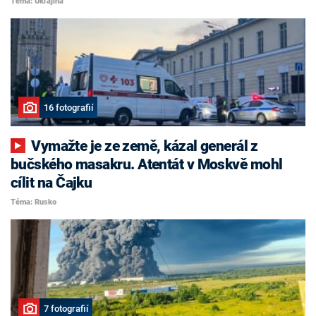
Téma: Ukrajina
16 fotografií
Vymažte je ze země, kázal generál z
bučského masakru. Atentát v Moskvě mohl
cílit na Čajku
Téma: Rusko
7 fotografií