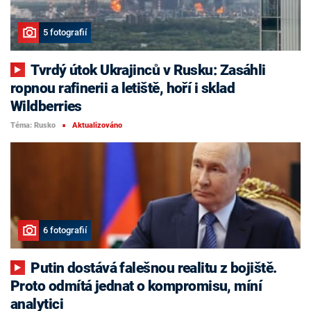
5 fotografií
Tvrdý útok Ukrajinců v Rusku: Zasáhli
ropnou rafinerii a letiště, hoří i sklad
Wildberries
Téma: Rusko
Aktualizováno
■
6 fotografií
Putin dostává falešnou realitu z bojiště.
Proto odmítá jednat o kompromisu, míní
analytici