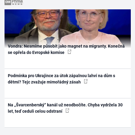
Vondra: Nesmíme působit jako magnet na migranty. Konečná
se opřela do Evropské komise
Podmínka pro Ukrajince za útok zápalnou lahví na dům s
dětmi? Tejc zvažuje mimořádný zásah
Na „Švarcenberský“ kanál už neodbočíte. Chyba vydržela 30
let, teď ceduli celou odstraní