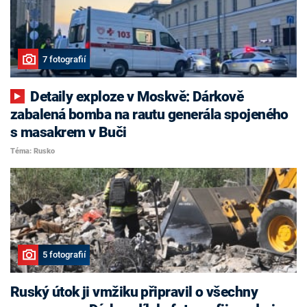
7 fotografií
Detaily exploze v Moskvě: Dárkově
zabalená bomba na rautu generála spojeného
s masakrem v Buči
Téma: Rusko
5 fotografií
Ruský útok ji vmžiku připravil o všechny