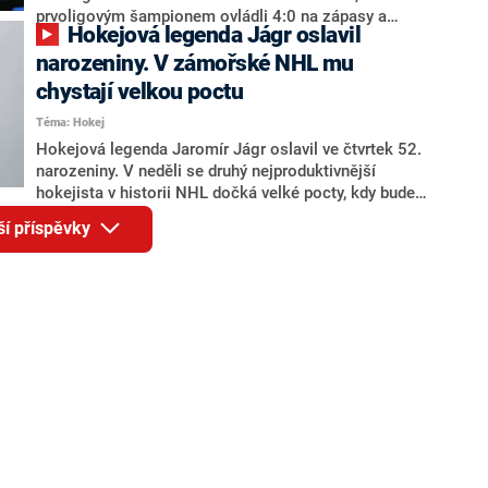
prvoligovým šampionem ovládli 4:0 na zápasy a
Hokejová legenda Jágr oslavil
potřetí za sebou se udrželi mezi elitou. Rytíři i s
dvaapadesátiletým hrajícím majitelem Jaromírem
narozeniny. V zámořské NHL mu
Jágrem v sestavě rozhodli v čase 52:42, kdy v
chystají velkou poctu
oslabení skóroval Matyáš Filip. Valaši neuspěli při
Téma: Hokej
pokusu o návrat do nejvyšší soutěže po 17 letech.
Hokejová legenda Jaromír Jágr oslavil ve čtvrtek 52.
narozeniny. V neděli se druhý nejproduktivnější
hokejista v historii NHL dočká velké pocty, kdy bude
jeho dres vyvěšen pod strop haly v Pittsburghu.
ší příspěvky