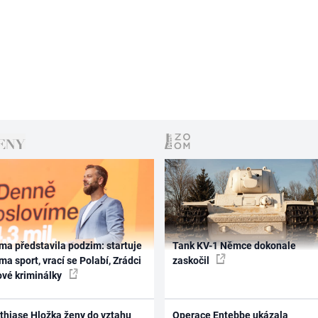
ma představila podzim: startuje
Tank KV-1 Němce dokonale
ma sport, vrací se Polabí, Zrádci
zaskočil
ové kriminálky
thiase Hložka ženy do vztahu
Operace Entebbe ukázala