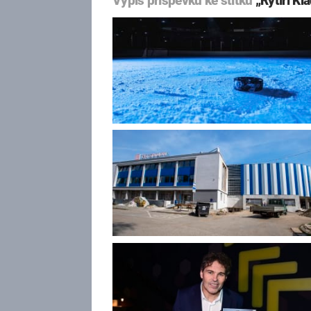
Výpis příspěvků ke štítku
„Rytíři Kl