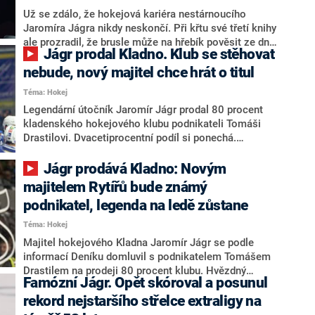
také v reakci na odlehčenou.
Už se zdálo, že hokejová kariéra nestárnoucího
Jaromíra Jágra nikdy neskončí. Při křtu své třetí knihy
ale prozradil, že brusle může na hřebík pověsit ze dne
Jágr prodal Kladno. Klub se stěhovat
na den. Naznačil, za jakých okolností je ochotný zcela
opustit svůj sport.
nebude, nový majitel chce hrát o titul
Téma: Hokej
Legendární útočník Jaromír Jágr prodal 80 procent
kladenského hokejového klubu podnikateli Tomáši
Drastilovi. Dvacetiprocentní podíl si ponechá.
Nedávnou dohodu ve čtvrtek potvrdili Rytíři na tiskové
konferenci. Dvaapadesátiletý Jágr, který za Kladno
Jágr prodává Kladno: Novým
stále nastupuje v extralize, se stal stoprocentním
majitelem Rytířů bude známý
vlastníkem klubu v roce 2017, kdy získal
podnikatel, legenda na ledě zůstane
třicetiprocentní podíl od města.
Téma: Hokej
Majitel hokejového Kladna Jaromír Jágr se podle
informací Deníku domluvil s podnikatelem Tomášem
Drastilem na prodeji 80 procent klubu. Hvězdný
Famózní Jágr. Opět skóroval a posunul
útočník, zástupci Rytířů ani podnikatel se k situaci
nyní nechtějí oficiálně vyjadřovat, na čtvrtek 30. ledna
rekord nejstaršího střelce extraligy na
svolali tiskovou konferenci.