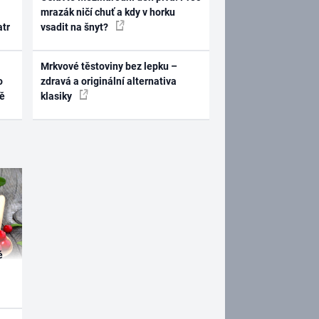
mrazák ničí chuť a kdy v horku
atr
vsadit na šnyt?
Mrkvové těstoviny bez lepku –
o
zdravá a originální alternativa
ně
klasiky
é