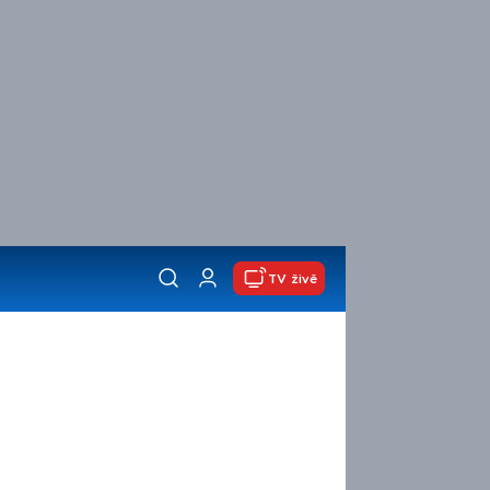
TV živě