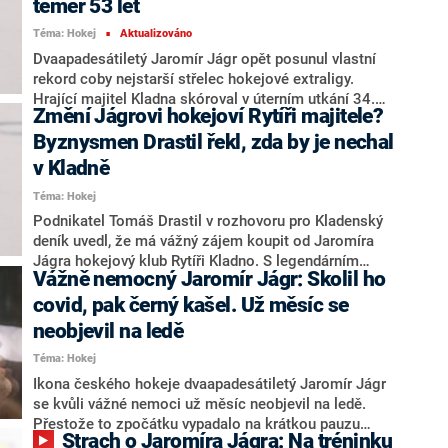
téměř 53 let
Téma: Hokej
Aktualizováno
■
Dvaapadesátiletý Jaromír Jágr opět posunul vlastní
rekord coby nejstarší střelec hokejové extraligy.
Hrající majitel Kladna skóroval v úterním utkání 34.
Změní Jágrovi hokejoví Rytíři majitele?
kola v Plzni ve věku 52 let, 10 měsíců a 23 dnů.
Byznysmen Drastil řekl, zda by je nechal
v Kladně
Téma: Hokej
Podnikatel Tomáš Drastil v rozhovoru pro Kladenský
deník uvedl, že má vážný zájem koupit od Jaromíra
Jágra hokejový klub Rytíři Kladno. S legendárním
Vážně nemocný Jaromír Jágr: Skolil ho
útočníkem, jenž se chystá po sezoně ukončit
hráčskou kariéru, se již i osobně setkal. Drastil
covid, pak černý kašel. Už měsíc se
zároveň ujistil, že pokud by tradiční tuzemský klub
neobjevil na ledě
skutečně převzal, pokračovali by Rytíři ve svém
Téma: Hokej
dosavadním působišti.
Ikona českého hokeje dvaapadesátiletý Jaromír Jágr
se kvůli vážné nemoci už měsíc neobjevil na ledě.
Přestože to zpočátku vypadalo na krátkou pauzu
Strach o Jaromíra Jágra: Na tréninku
způsobenou obyčejnou chřipkou, jeho zdravotní stav