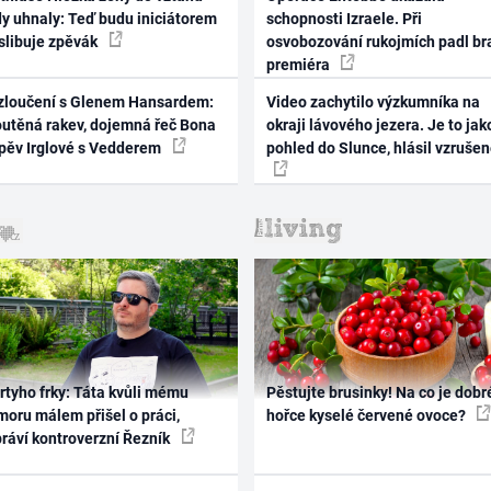
dy uhnaly: Teď budu iniciátorem
schopnosti Izraele. Při
 slibuje zpěvák
osvobozování rukojmích padl br
premiéra
zloučení s Glenem Hansardem:
Video zachytilo výzkumníka na
outěná rakev, dojemná řeč Bona
okraji lávového jezera. Je to jak
zpěv Irglové s Vedderem
pohled do Slunce, hlásil vzruše
rtyho frky: Táta kvůli mému
Pěstujte brusinky! Na co je dobr
oru málem přišel o práci,
hořce kyselé červené ovoce?
práví kontroverzní Řezník