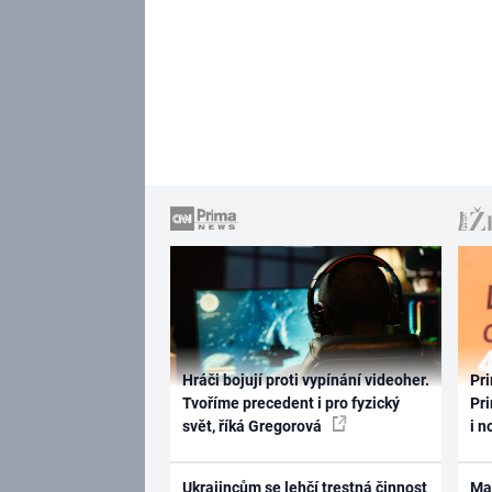
Hráči bojují proti vypínání videoher.
Pri
Tvoříme precedent i pro fyzický
Pri
svět, říká Gregorová
i n
Ukrajincům se lehčí trestná činnost
Ma