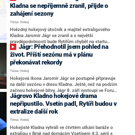
se zkomplikoval. Hrající majitel kladenských Rytířů
Kladna se nepříjemně zranil, přijde o
nejprve prodělal covid a následně dostal černý kašel,
zahájení sezony
zjistil web iSport od zdrojů z Jágrova okolí.
Téma: Hokej
Hvězdný hokejový útočník a majitel extraligového
Kladna Jaromír Jágr se zranil a s největší
pravděpodobností bude Rytířům chybět na startu
Jágr: Přehodnotil jsem pohled na
sezony. Dvaapadesátiletá legenda ve videu na svém
instagramovém účtu uvedla, že si minulý týden natrhla
život. Příští sezónu má v plánu
zadní stehenní sval a tři až šest týdnů bude mimo hru.
překonávat rekordy
Téma: Hokej
Hokejová ikona Jaromír Jágr se postupně připravuje
na další sezónu v dresu Kladna. Ještě, než na podzim
začnou hokejové bitvy, Jágr 8. září vystoupí ve Foru
Jágrovo Kladno hokejové drama
Karlín na podiu v rámci Noci s legendou. V
exkluzivním rozhovoru pro pořad Showtime na CNN
nepřipustilo. Vsetín padl, Rytíři budou v
Prima NEWS přiblížil nejen plány do budoucna, ale
extralize další rok
také prozradil, co ho přinutilo přehodnotit jeho
Téma: Hokej
dosavadní život.
Hokejisté Kladna vyhráli ve čtvrtém utkání baráže o
extraligu v Brně nad domácím Vsetínem 4:3, sérii s