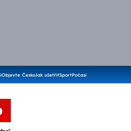
í
Objevte Česko
Jak ušetřit
Sport
Počasí
o