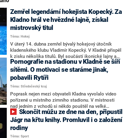
adno“
Zemřel legendární hokejista Kopecký. Za
Kladno hrál ve hvězdné lajně, získal
mistrovský titul
Téma: Hokej
V úterý 14. dubna zemřel bývalý hokejový útočník
kladenského klubu Vladimír Kopecký. V Kladně přispěl
k zisku několika titulů. Byl součástí ikonické lajny a
Pornografie na stadionu v Kladně se šíří
v nejvyšší soutěži odehrál 123 utkání. Zemřel ve věku
95 let. Informoval o tom web VašeKladno.cz.
sítěmi. O motivaci se staráme jinak,
pobavili Rytíři
Téma: Středočeský kraj
Poprask nejen mezi obyvateli Kladna vyvolalo video
pořízené u místního zimního stadionu. V místnosti
nad jedním z vchodů si někdo pouštěl na velké
Skončit můžu ze dne na den, připustil
obrazovce pornografický snímek, čehož si všiml jeden
z kolemjdoucích. Ozvali se i zástupci kladenských
Jágr na křtu knihy. Promluvil i o založení
Rytířů, s nimiž tuto patálii spojovali a kteří vysvětlili,
rodiny
že do kanceláře nemají přístup. „O zdravou motivaci
Téma: Sport
před utkáním se staráme jiným způsobem,“ napsali