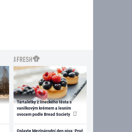
Tartaletky z lineckého těsta s
vanilkovým krémem a lesním
ovocem podle Bread Society
Oslavte Mezinárodní den piva: Proč