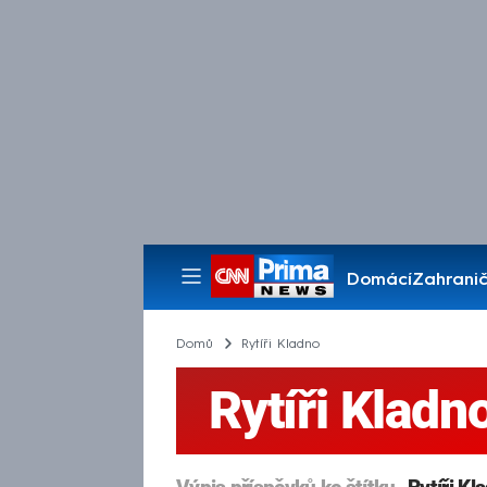
Domácí
Zahranič
Pořady
Domů
Rytíři Kladno
Rytíři Kladn