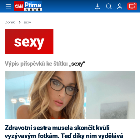
Domů
sexy
sexy
Výpis příspěvků ke štítku
„sexy“
Zdravotní sestra musela skončit kvůli
vyzývavým fotkám. Teď díky nim vydělává