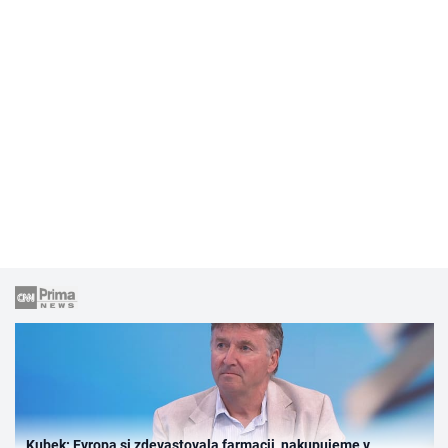
Kubek: Evropa si zdevastovala farmacii, nakupujeme v