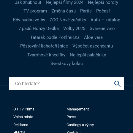
Jak zhubnout
Nejlepší filmy 2024
Nejlepší horory
TV program
Změna času
Partie
Počasí
Kdy budou volby
ZOO Nové začátky
Auto – katalog
7 pádů Honzy Dědka
Volby 2025
Svařené víno
Tatarák podle Pohlreicha
Aloe vera
Pěstování lichořeřišnice
Výpočet ascendentu
Tvarohové knedlíky
Nejlepší palačinky
Švestkový koláč
O FTV Prima
Management
Volná místa
Press
Reklama
Castingy a výzvy
HbbTV
Kontakty