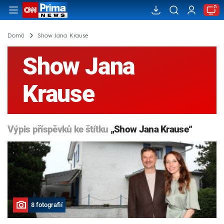
Domů
Show Jana Krause
Show Jana
Krause
Výpis příspěvků ke štítku
„Show Jana Krause“
8 fotografií