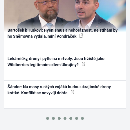
Bartošek k Turkovi: Hyenismus a nehoráznost. Ke stíhání by
ho Sněmovna vydala, míní Vondráček
Lékárničky, drony i pytle na mrtvoly: Jsou tržiště jako
Wildberries legitimním cílem Ukrajiny?
Šándor: Na masy ruských vojáků budou ukrajinské drony
krátké. Konflikt se nevyvíjí dobře