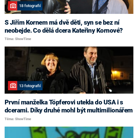
18 fotografií
S Jiřím Kornem má dvě děti, syn se bez ní
neobejde. Co dělá dcera Kateřiny Kornové?
Téma: ShowTime
13 fotografií
První manželka Töpferovi utekla do USA i s
dcerami. Díky druhé mohl být multimilionářem
Téma: ShowTime