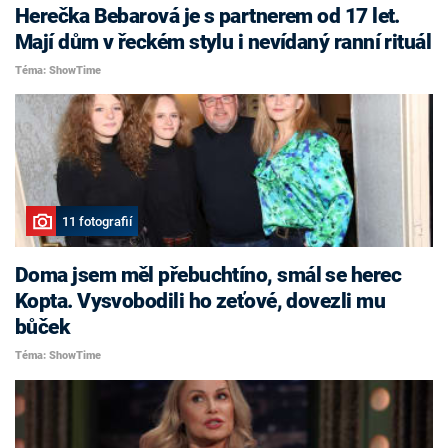
Herečka Bebarová je s partnerem od 17 let.
Mají dům v řeckém stylu i nevídaný ranní rituál
Téma: ShowTime
11 fotografií
Doma jsem měl přebuchtíno, smál se herec
Kopta. Vysvobodili ho zeťové, dovezli mu
bůček
Téma: ShowTime