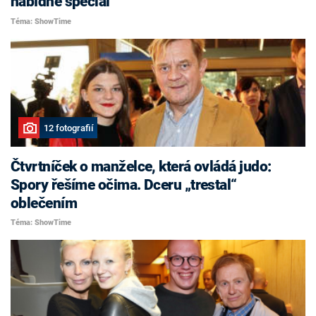
nabídne speciál
Téma: ShowTime
12 fotografií
Čtvrtníček o manželce, která ovládá judo:
Spory řešíme očima. Dceru „trestal“
oblečením
Téma: ShowTime