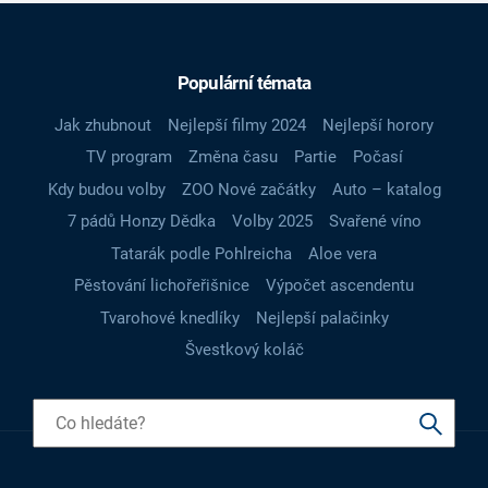
Populární témata
Jak zhubnout
Nejlepší filmy 2024
Nejlepší horory
TV program
Změna času
Partie
Počasí
Kdy budou volby
ZOO Nové začátky
Auto – katalog
7 pádů Honzy Dědka
Volby 2025
Svařené víno
Tatarák podle Pohlreicha
Aloe vera
Pěstování lichořeřišnice
Výpočet ascendentu
Tvarohové knedlíky
Nejlepší palačinky
Švestkový koláč