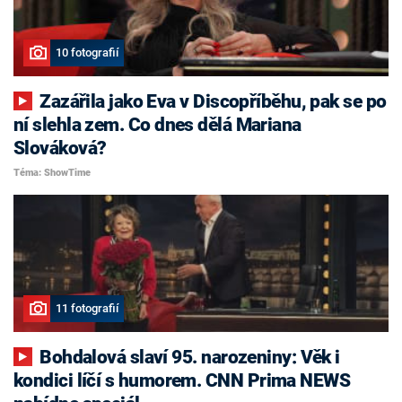
10 fotografií
Zazářila jako Eva v Discopříběhu, pak se po
ní slehla zem. Co dnes dělá Mariana
Slováková?
Téma: ShowTime
11 fotografií
Bohdalová slaví 95. narozeniny: Věk i
kondici líčí s humorem. CNN Prima NEWS