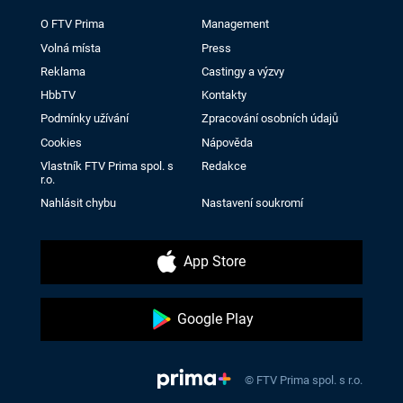
O FTV Prima
Management
Volná místa
Press
Reklama
Castingy a výzvy
HbbTV
Kontakty
Podmínky užívání
Zpracování osobních údajů
Cookies
Nápověda
Vlastník FTV Prima spol. s
Redakce
r.o.
Nahlásit chybu
Nastavení soukromí
App Store
Google Play
© FTV Prima spol. s r.o.