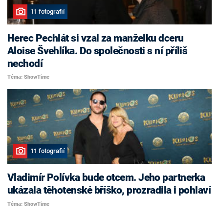
11 fotografií
Herec Pechlát si vzal za manželku dceru
Aloise Švehlíka. Do společnosti s ní příliš
nechodí
Téma: ShowTime
11 fotografií
Vladimír Polívka bude otcem. Jeho partnerka
ukázala těhotenské bříško, prozradila i pohlaví
Téma: ShowTime