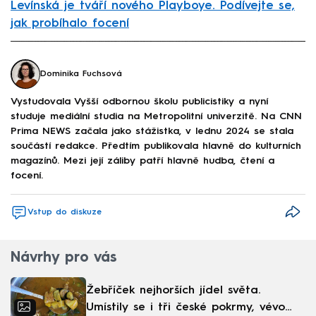
Levínská je tváří nového Playboye. Podívejte se,
jak probíhalo focení
Failed to fetch
Dominika Fuchsová
Vystudovala Vyšší odbornou školu publicistiky a nyní
studuje mediální studia na Metropolitní univerzitě. Na CNN
Prima NEWS začala jako stážistka, v lednu 2024 se stala
součástí redakce. Předtím publikovala hlavně do kulturních
magazínů. Mezi její záliby patří hlavně hudba, čtení a
focení.
Vstup do diskuze
Návrhy pro vás
Žebříček nejhorších jídel světa.
Umístily se i tři české pokrmy, vévodí