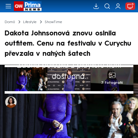
Domů
Lifestyle
ShowTime
Dakota Johnsonová znovu oslnila
outfitem. Cenu na festivalu v Curychu
převzala v nahých šatech
Žádná položka z playlistu není
dostupná.
7 fotografií
Dominika Fuchsová
27. zář 2025, 07:57
Americká herečka Dakota Johnsonová na
sebe znovu upoutala pozornost. Odvážným