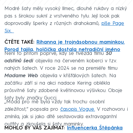
Modré šaty měly vysoký límec, dlouhé rukávy a nízký
pas s širokou sukní z vrstveného tylu. Její look pak
doprovodily šperky z různých drahokamů,
píše Page
Six.
ČTĚTE TAKÉ:
Rihanna je trojnásobnou maminkou.
Porod tajila, holčička dostala netradiční jméno
Není to přitom poprvé, kdy se hvězda filmu
50
odstínů šedi
objevila na červeném koberci v tzv.
nahých šatech. V roce 2024 se na premiéře filmu
Madame Web
objevila v křišťálových šatech. Na
začátku září si na akci nadace Kering oblékla
průsvitné šaty zdobené květinovou výšivkou. Oboje
šaty byly značky Gucci.
„Móda pro mě byla vždy tak trochu osobní
záležitost,“ popsala pro
časopis Vogue.
V rozhovoru i
zmínila, jak si jako dítě sestavovala extravagantní
outfity a zkoušela si šaty maminky.
MOHLO BY VÁS ZAJÍMAT:
Influencerka Štěpánka