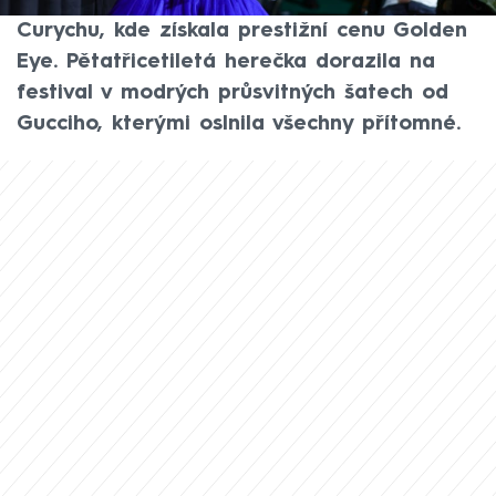
outfitem zářila na 21. filmovém festivalu v
Curychu, kde získala prestižní cenu Golden
Eye. Pětatřicetiletá herečka dorazila na
festival v modrých průsvitných šatech od
Gucciho, kterými oslnila všechny přítomné.