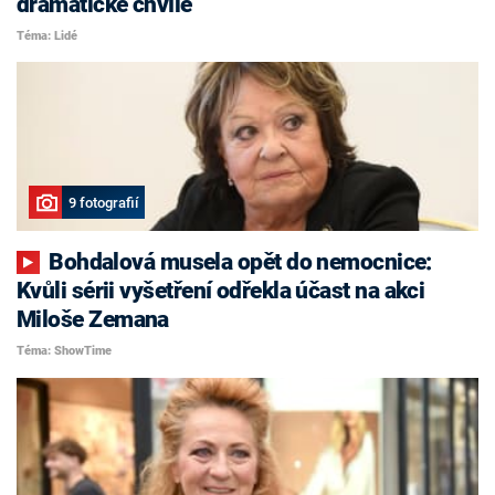
dramatické chvíle
Téma: Lidé
9 fotografií
Bohdalová musela opět do nemocnice:
Kvůli sérii vyšetření odřekla účast na akci
Miloše Zemana
Téma: ShowTime