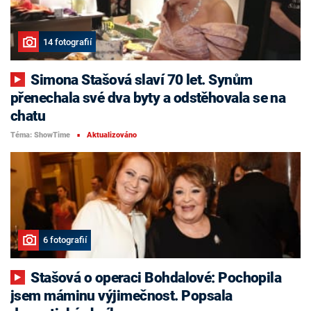
14 fotografií
Simona Stašová slaví 70 let. Synům
přenechala své dva byty a odstěhovala se na
chatu
Téma: ShowTime
Aktualizováno
■
6 fotografií
Stašová o operaci Bohdalové: Pochopila
jsem máminu výjimečnost. Popsala