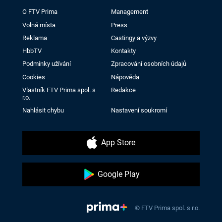
O FTV Prima
Management
Volná místa
Press
Reklama
Castingy a výzvy
HbbTV
Kontakty
Podmínky užívání
Zpracování osobních údajů
Cookies
Nápověda
Vlastník FTV Prima spol. s
Redakce
r.o.
Nahlásit chybu
Nastavení soukromí
App Store
Google Play
© FTV Prima spol. s r.o.