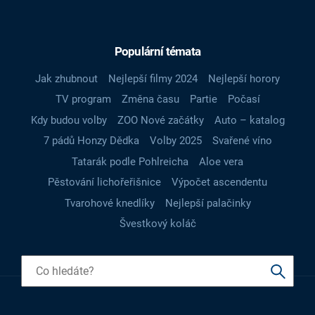
Populární témata
Jak zhubnout
Nejlepší filmy 2024
Nejlepší horory
TV program
Změna času
Partie
Počasí
Kdy budou volby
ZOO Nové začátky
Auto – katalog
7 pádů Honzy Dědka
Volby 2025
Svařené víno
Tatarák podle Pohlreicha
Aloe vera
Pěstování lichořeřišnice
Výpočet ascendentu
Tvarohové knedlíky
Nejlepší palačinky
Švestkový koláč