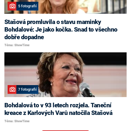
5 fotografií
Stašová promluvila o stavu maminky
Bohdalové: Je jako kočka. Snad to všechno
dobře dopadne
Téma: ShowTime
7 fotografií
Bohdalová to v 93 letech rozjela. Taneční
kreace z Karlových Varů natočila Stašová
Téma: ShowTime