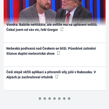
Vondra: Babiše nehlídáte, ale svítíte mu na uplácení voličů.
Čekal jsem od vás víc, řekl Gregor
Nebeská podívaná nad Českem se blíží. Působivé zatmění
Slunce doplní meteorická show
Češi slepě věřili aplikaci a přecenili síly, píší v Rakousku. V
Alpách je zachraňoval vrtulník