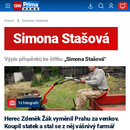
Domů
Simona Stašová
Simona Stašová
Výpis příspěvků ke štítku
„Simona Stašová“
13 fotografií
Herec Zdeněk Žák vyměnil Prahu za venkov.
Koupil statek a stal se z něj vášnivý farmář