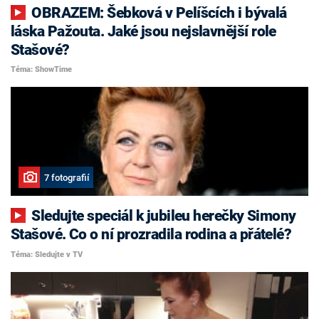
OBRAZEM: Šebková v Pelíšcích i bývalá
láska Pažouta. Jaké jsou nejslavnější role
Stašové?
Téma: ShowTime
7 fotografií
Sledujte speciál k jubileu herečky Simony
Stašové. Co o ní prozradila rodina a přátelé?
Téma: Sledujte v TV