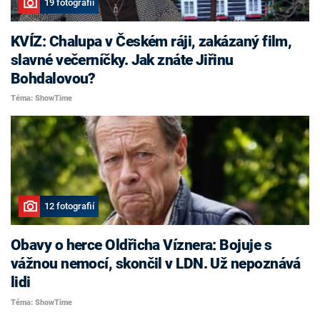
19 fotografií
KVÍZ: Chalupa v Českém ráji, zakázaný film,
slavné večerníčky. Jak znáte Jiřinu
Bohdalovou?
Téma: ShowTime
12 fotografií
Obavy o herce Oldřicha Víznera: Bojuje s
vážnou nemocí, skončil v LDN. Už nepoznává
lidi
Téma: ShowTime