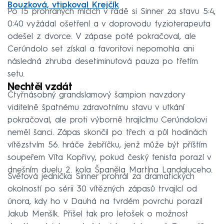
Bouzková, vtipkoval Krejčík
Po 15 prohraných míčích v řadě si Sinner za stavu 5:4,
0:40 vyžádal ošetření a v doprovodu fyzioterapeuta
odešel z dvorce. V zápase poté pokračoval, ale
Cerúndolo set získal a favoritovi nepomohla ani
následná zhruba desetiminutová pauza po třetím
setu.
Nechtěl vzdát
Čtyřnásobný grandslamový šampion navzdory
viditelně špatnému zdravotnímu stavu v utkání
pokračoval, ale proti výborně hrajícímu Cerúndolovi
neměl šanci. Zápas skončil po třech a půl hodinách
vítězstvím 56. hráče žebříčku, jenž může být příštím
soupeřem Víta Kopřivy, pokud český tenista porazí v
dnešním duelu 2. kola Španěla Martína Landaluceho.
Světová jednička Sinner prohrál za dramatických
okolností po sérii 30 vítězných zápasů trvající od
února, kdy ho v Dauhá na tvrdém povrchu porazil
Jakub Menšík. Přišel tak pro letošek o možnost