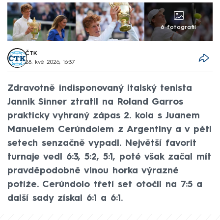
6 fotografií
ČTK
28. kvě 2026, 16:37
Zdravotně indisponovaný italský tenista
Jannik Sinner ztratil na Roland Garros
prakticky vyhraný zápas 2. kola s Juanem
Manuelem Cerúndolem z Argentiny a v pěti
setech senzačně vypadl. Největší favorit
turnaje vedl 6:3, 5:2, 5:1, poté však začal mít
pravděpodobně vinou horka výrazné
potíže. Cerúndolo třetí set otočil na 7:5 a
další sady získal 6:1 a 6:1.