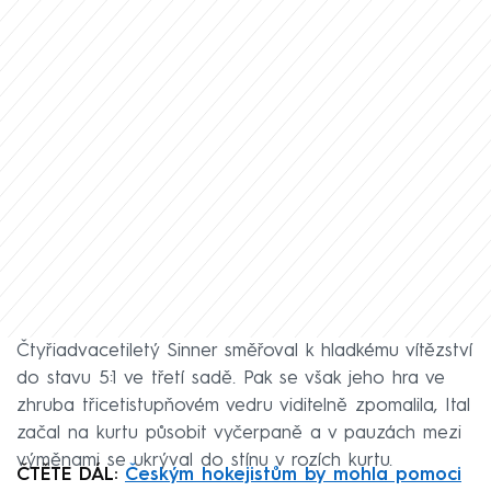
Čtyřiadvacetiletý Sinner směřoval k hladkému vítězství
do stavu 5:1 ve třetí sadě. Pak se však jeho hra ve
zhruba třicetistupňovém vedru viditelně zpomalila, Ital
začal na kurtu působit vyčerpaně a v pauzách mezi
výměnami se ukrýval do stínu v rozích kurtu.
ČTĚTE DÁL:
Českým hokejistům by mohla pomoci