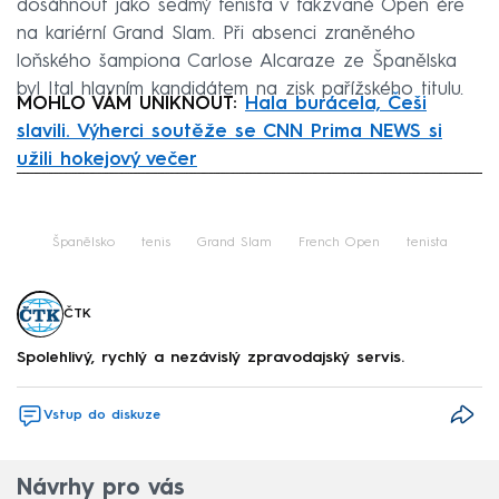
dosáhnout jako sedmý tenista v takzvané Open éře
na kariérní Grand Slam. Při absenci zraněného
loňského šampiona Carlose Alcaraze ze Španělska
byl Ital hlavním kandidátem na zisk pařížského titulu.
MOHLO VÁM UNIKNOUT:
Hala burácela, Češi
slavili. Výherci soutěže se CNN Prima NEWS si
užili hokejový večer
Failed to fetch
Španělsko
tenis
Grand Slam
French Open
tenista
ČTK
Spolehlivý, rychlý a nezávislý zpravodajský servis.
Vstup do diskuze
Návrhy pro vás