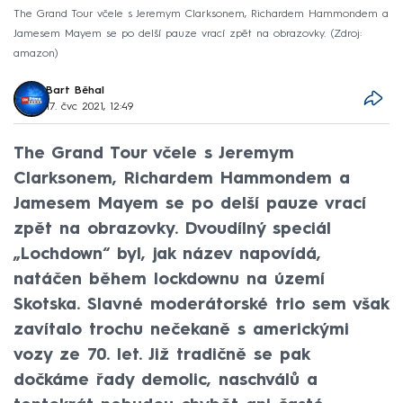
The Grand Tour včele s Jeremym Clarksonem, Richardem Hammondem a
Jamesem Mayem se po delší pauze vrací zpět na obrazovky.
Zdroj:
amazon
Bart Běhal
17. čvc 2021, 12:49
The Grand Tour včele s Jeremym
Clarksonem, Richardem Hammondem a
Jamesem Mayem se po delší pauze vrací
zpět na obrazovky. Dvoudílný speciál
„Lochdown“ byl, jak název napovídá,
natáčen během lockdownu na území
Skotska. Slavné moderátorské trio sem však
zavítalo trochu nečekaně s americkými
vozy ze 70. let. Již tradičně se pak
dočkáme řady demolic, naschválů a