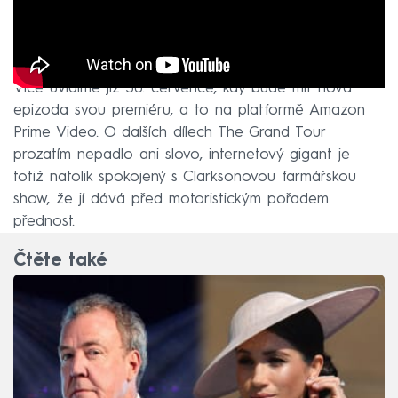
Více uvidíme již 30. července, kdy bude mít nová
epizoda svou premiéru, a to na platformě Amazon
Prime Video. O dalších dílech The Grand Tour
prozatím nepadlo ani slovo, internetový gigant je
totiž natolik spokojený s Clarksonovou farmářskou
show, že jí dává před motoristickým pořadem
přednost.
Čtěte také