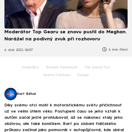
Moderátor Top Gearu se znovu pustil do Meghan.
Narážel na podivný zvuk při rozhovoru
6 min čtení
6. dub 2021, 06:07
moderátor
Richard Hammond
The Grand Tour
Jeremy Clarkson
Evropa
Bart Běhal
Díky svému otci mohl k motoristickému světu přičichnout
už ve velmi útlém věku. Postupem času se jeho vztah k
autům začal ještě prohlubovat, až se nakonec staly jeho
obživou, ale také koníčkem. Bart po získaní řidičského
průkazu začínal jako pomocník v autopůjčovně, kde sbíral