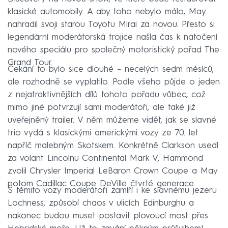
klasické automobily. A aby toho nebylo málo, May
nahradil svoji starou Toyotu Mirai za novou. Přesto si
legendární moderátorská trojice našla čas k natočení
nového speciálu pro společný motoristický pořad The
Grand Tour.
Čekání to bylo sice dlouhé – necelých sedm měsíců,
ale rozhodně se vyplatilo. Podle všeho půjde o jeden
z nejatraktivnějších dílů tohoto pořadu vůbec, což
mimo jiné potvrzují sami moderátoři, ale také již
uveřejněný trailer. V něm můžeme vidět, jak se slavné
trio vydá s klasickými americkými vozy ze 70. let
napříč malebným Skotskem. Konkrétně Clarkson usedl
za volant Lincolnu Continental Mark V, Hammond
zvolil Chrysler Imperial LeBaron Crown Coupe a May
potom Cadillac Coupe DeVille čtvrté generace.
S těmito vozy moderátoři zamíří i ke slavnému jezeru
Lochness, způsobí chaos v ulicích Edinburghu a
nakonec budou muset postavit plovoucí most přes