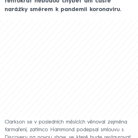
tentokrát nebudou chybět ani časté
narážky směrem k pandemii koronaviru.
Clarkson se v posledních měsících věnoval zejména
farmaření, zatímco Hammond podepsal smlouvu s
Discovery na novou show, ve které bude restaurovat