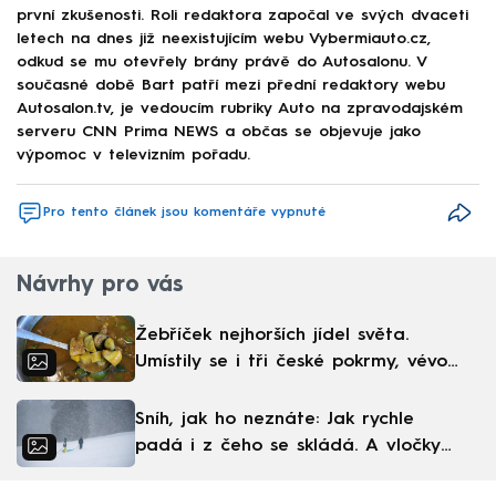
první zkušenosti. Roli redaktora započal ve svých dvaceti
letech na dnes již neexistujícím webu Vybermiauto.cz,
odkud se mu otevřely brány právě do Autosalonu. V
současné době Bart patří mezi přední redaktory webu
Autosalon.tv, je vedoucím rubriky Auto na zpravodajském
serveru CNN Prima NEWS a občas se objevuje jako
výpomoc v televizním pořadu.
Pro tento článek jsou komentáře vypnuté
Návrhy pro vás
Žebříček nejhorších jídel světa.
Umístily se i tři české pokrmy, vévodí
skandinávská kuchyně
Sníh, jak ho neznáte: Jak rychle
padá i z čeho se skládá. A vločky
nejsou bílé