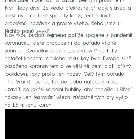
Hebridské moře. Už to zavání pěkným průšvihem!
Není tedy divu, že vedle překrásné přírody, staveb a
měst uvidíme také spousty kolizí, technických
problémů, nadávek a prostě všeho, čeho jsme u
těchto pánů zvyklí.
Novinkou budou zejména potíže spojené s pandemií
koronaviru, které producenti do pořadu vtipně
zahrnuli. Dvoudílný speciál „Lochdown“ se totiž
natáčel koncem minulého roku, kdy byla Evropa silně
zasažena koronavirem a ve většině zemí platil přísný
lockdown, taky proto ten název. Celý tým pořadu
The Grand Tour se tak po dobu natáčení musel
uzavřít do jakési sociální bubliny, aby nedošlo k šíření
nákazy. Jen testování všech zúčastněných prý vyšlo
na 1,5 milionu korun.