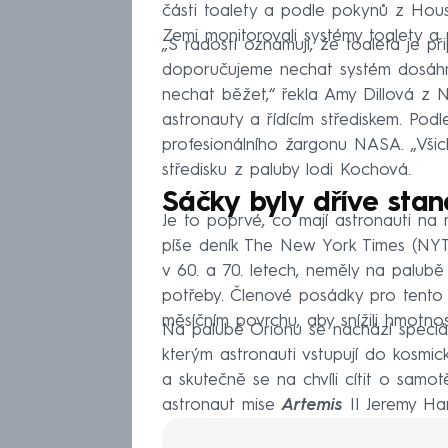
části toalety a podle pokynů z Hous
Zemi monitorovali systémy toalety a n
„S radostí oznamuji, že toaleta je př
doporučujeme nechat systém dosáhnout
nechat běžet,“ řekla Amy Dillová z 
astronauty a řídícím střediskem. Podl
profesionálního žargonu NASA. „Všichn
středisku z paluby lodi Kochová.
Sáčky byly dříve sta
Je to poprvé, co mají astronauti na m
píše deník The New York Times (NYT)
v 60. a 70. letech, neměly na palubě
potřeby. Členové posádky pro tento ú
měsíčním povrchu, aby snížili hmotno
Na palubě Orionu se nachází speciál
kterým astronauti vstupují do kosmick
a skutečně se na chvíli cítit o samot
astronaut mise
Artemis
II Jeremy Ha