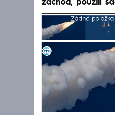
záchod, použili s
Žádná položka z
ČTK
Akt. 2. dub 2026, 14:20
• 2. dub 2026, 00:36
Posádka mise Artemis II po st
lodi Orion v úzké spolupráci s
informoval americký Národní ú
Posádka nedlouho po startu hlá
načež týmy řídícího střediska 
astronauty provedly diagnosti