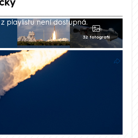
áčky
 playlistu není dostupná.
32 fotografií
artu úspěšně opravila toaletu kosmické
 řídícím střediskem v Houstonu,
řad pro letectví a vesmír (NASA).
sila blikající kontrolku poruchy toalety,
vyhodnotily příslušná data spolu s
ku a problém společně postupně vyřešili.