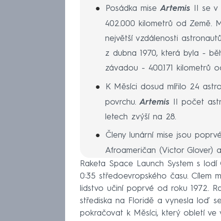
Posádka mise
Artemis
II se v
402.000 kilometrů od Země. M
největší vzdálenosti astronaut
z dubna 1970, která byla - b
závadou - 400.171 kilometrů o
K Měsíci dosud mířilo 24 astr
povrchu.
Artemis
II počet as
letech zvýší na 28.
Členy lunární mise jsou poprvé
Afroameričan (Victor Glover)
Raketa Space Launch System s lodí O
Hansen). Velitel mise
Artemis
I
0:35 středoevropského času. Cílem m
astronautem letícím k Měsíci,
lidstvo učiní poprvé od roku 1972. 
který se v roce 1971 prošel ja
střediska na Floridě a vynesla loď 
pokračovat k Měsíci, který obletí ve
Vzhledem k unikátní trajektor