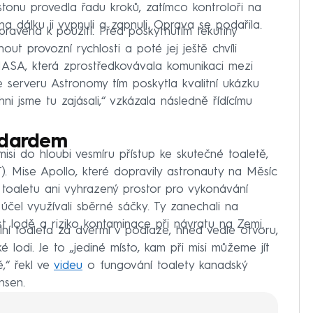
tonu provedla řadu kroků, zatímco kontroloři na
a dálku ji vypnuli a zapnuli. Oprava se podařila.
ipravena k použití. Před poskytnutím tekutiny
 provozní rychlosti a poté jej ještě chvíli
NASA, která zprostředkovávala komunikaci mezi
e serveru Astronomy tím poskytla kvalitní ukázku
i jsme tu zajásali,“ vzkázala následně řídícímu
ndardem
isi do hloubi vesmíru přístup ke skutečné toaletě,
. Mise Apollo, které dopravily astronauty na Měsíc
 toaletu ani vyhrazený prostor pro vykonávání
čel využívali sběrné sáčky. Ty zanechali na
st lodě a riziko kontaminace při návratu na Zemi.
ní toaleta za dveřmi v podlaze, hned vedle otvoru,
é lodi. Je to „jediné místo, kam při misi můžeme jít
ě,“ řekl ve
videu
o fungování toalety kanadský
nsen.