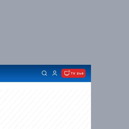
TV živě