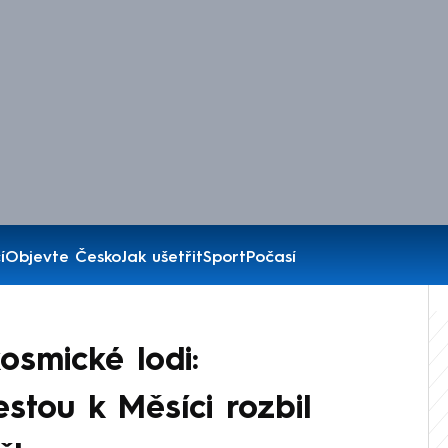
í
Objevte Česko
Jak ušetřit
Sport
Počasí
kosmické lodi:
stou k Měsíci rozbil