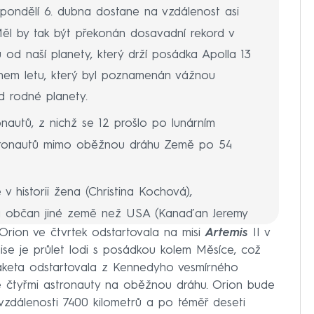
 pondělí 6. dubna dostane na vzdálenost asi
ěl by tak být překonán dosavadní rekord v
ů od naší planety, který drží posádka Apolla 13
ěhem letu, který byl poznamenán vážnou
d rodné planety.
onautů, z nichž se 12 prošlo po lunárním
tronautů mimo oběžnou dráhu Země po 54
 v historii žena (Christina Kochová),
 a občan jiné země než USA (Kanaďan Jeremy
rion ve čtvrtek odstartovala na misi
Artemis
II v
I Reid Wiseman je ve věku 50 let nejstarším
ise je průlet lodi s posádkou kolem Měsíce, což
 překonal tak dosud nejstaršího Alana Sheparda,
Raketa odstartovala z Kennedyho vesmírného
ko pátý člověk na Měsíci ve věku 47 let.
se čtyřmi astronauty na oběžnou dráhu. Orion bude
 vzdálenosti 7400 kilometrů a po téměř deseti
ii mise se posádka
Artemis
II vrátí do zemské