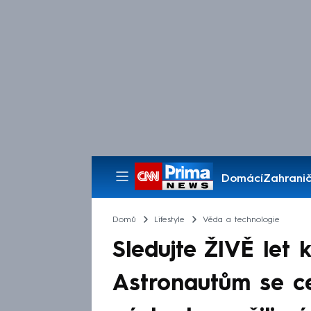
Domácí
Zahranič
Pořady
Domů
Lifestyle
Věda a technologie
Sledujte ŽIVĚ let 
Astronautům se ce