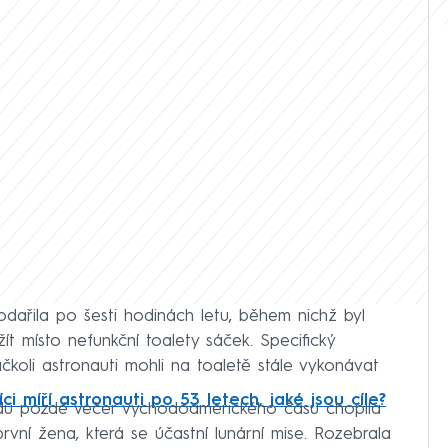
ařila po šesti hodinách letu, během nichž byl
t místo nefunkční toalety sáček. Specifický
koli astronauti mohli na toaletě stále vykonávat
íci míří astronauti po 53 letech, jaké jsou cíle?
ředu pozdě večer východoamerického času chopila
rvní žena, která se účastní lunární mise. Rozebrala