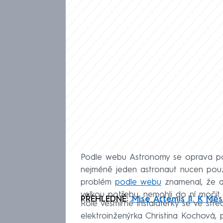
Podle webu Astronomy se oprava pod
nejméně jeden astronaut nucen použí
problém
podle webu
znamenal, že ač
velkou potřebu, nemohli do ní močit.
PŘEHLEDNĚ:
Mise Artemis II. K Měs
Role vesmírné instalatérky se ve st
elektroinženýrka Christina Kochová, p