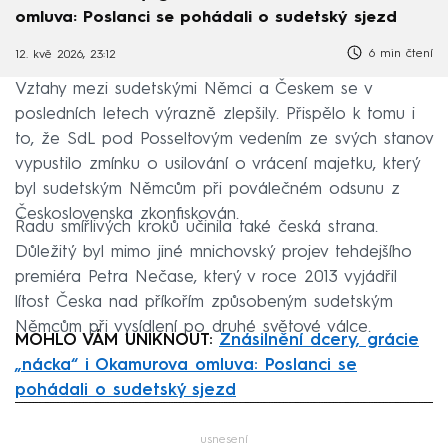
omluva: Poslanci se pohádali o sudetský sjezd
6 min čtení
12. kvě 2026, 23:12
Vztahy mezi sudetskými Němci a Českem se v
posledních letech výrazně zlepšily. Přispělo k tomu i
to, že SdL pod Posseltovým vedením ze svých stanov
vypustilo zmínku o usilování o vrácení majetku, který
byl sudetským Němcům při poválečném odsunu z
Československa zkonfiskován.
Řadu smířlivých kroků učinila také česká strana.
Důležitý byl mimo jiné mnichovský projev tehdejšího
premiéra Petra Nečase, který v roce 2013 vyjádřil
lítost Česka nad příkořím způsobeným sudetským
Němcům při vysídlení po druhé světové válce.
MOHLO VÁM UNIKNOUT:
Znásilnění dcery, grácie
„nácka“ i Okamurova omluva: Poslanci se
pohádali o sudetský sjezd
Failed to fetch
usnesení