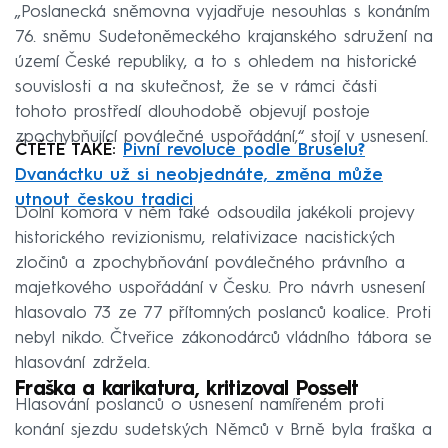
„Poslanecká sněmovna vyjadřuje nesouhlas s konáním
76. sněmu Sudetoněmeckého krajanského sdružení na
území České republiky, a to s ohledem na historické
souvislosti a na skutečnost, že se v rámci části
tohoto prostředí dlouhodobě objevují postoje
zpochybňující poválečné uspořádání,“ stojí v usnesení.
ČTĚTE TAKÉ:
Pivní revoluce podle Bruselu?
Dvanáctku už si neobjednáte, změna může
utnout českou tradici
Dolní komora v něm také odsoudila jakékoli projevy
historického revizionismu, relativizace nacistických
zločinů a zpochybňování poválečného právního a
majetkového uspořádání v Česku. Pro návrh usnesení
hlasovalo 73 ze 77 přítomných poslanců koalice. Proti
nebyl nikdo. Čtveřice zákonodárců vládního tábora se
hlasování zdržela.
Fraška a karikatura, kritizoval Posselt
Hlasování poslanců o usnesení namířeném proti
konání sjezdu sudetských Němců v Brně byla fraška a