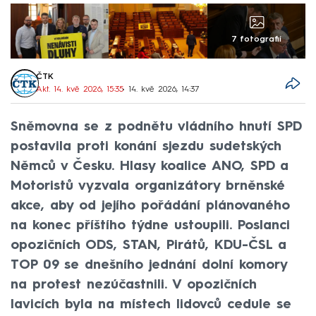
7 fotografií
ČTK
Akt. 14. kvě 2026, 15:35
• 14. kvě 2026, 14:37
Sněmovna se z podnětu vládního hnutí SPD
postavila proti konání sjezdu sudetských
Němců v Česku. Hlasy koalice ANO, SPD a
Motoristů vyzvala organizátory brněnské
akce, aby od jejího pořádání plánovaného
na konec příštího týdne ustoupili. Poslanci
opozičních ODS, STAN, Pirátů, KDU-ČSL a
TOP 09 se dnešního jednání dolní komory
na protest nezúčastnili. V opozičních
lavicích byla na místech lidovců cedule se