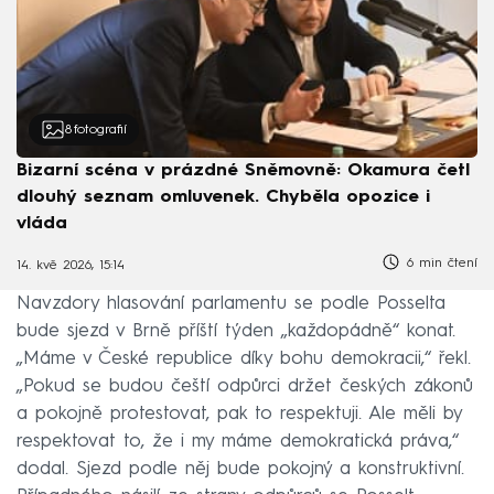
8
fotografií
Bizarní scéna v prázdné Sněmovně: Okamura četl
dlouhý seznam omluvenek. Chyběla opozice i
vláda
6 min čtení
14. kvě 2026, 15:14
Navzdory hlasování parlamentu se podle Posselta
bude sjezd v Brně příští týden „každopádně“ konat.
„Máme v České republice díky bohu demokracii,“ řekl.
„Pokud se budou čeští odpůrci držet českých zákonů
a pokojně protestovat, pak to respektuji. Ale měli by
respektovat to, že i my máme demokratická práva,“
dodal. Sjezd podle něj bude pokojný a konstruktivní.