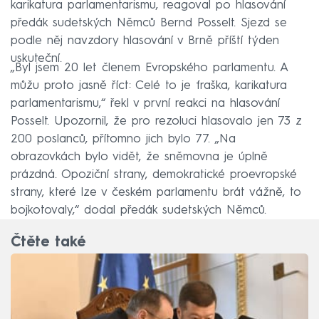
karikatura parlamentarismu, reagoval po hlasování
předák sudetských Němců Bernd Posselt. Sjezd se
podle něj navzdory hlasování v Brně příští týden
uskuteční.
„Byl jsem 20 let členem Evropského parlamentu. A
můžu proto jasně říct: Celé to je fraška, karikatura
parlamentarismu,“ řekl v první reakci na hlasování
Posselt. Upozornil, že pro rezoluci hlasovalo jen 73 z
200 poslanců, přítomno jich bylo 77. „Na
obrazovkách bylo vidět, že sněmovna je úplně
prázdná. Opoziční strany, demokratické proevropské
strany, které lze v českém parlamentu brát vážně, to
bojkotovaly,“ dodal předák sudetských Němců.
Čtěte také