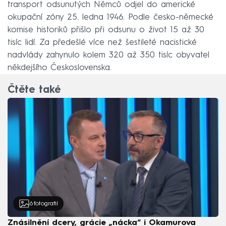
transport odsunutých Němců odjel do americké
okupační zóny 25. ledna 1946. Podle česko-německé
komise historiků přišlo při odsunu o život 15 až 30
tisíc lidí. Za předešlé více než šestileté nacistické
nadvlády zahynulo kolem 320 až 350 tisíc obyvatel
někdejšího Československa.
Čtěte také
6
fotografií
Znásilnění dcery, grácie „nácka“ i Okamurova