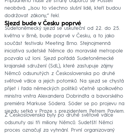
Případného násilí ze strany odpůrců se Posselt
neobává. „Jsou to všechno slušní lidé, kteří budou
dodržovat zákony,“ řekl.
Sjezd bude v Česku poprvé
Sudetoněmecký sjezd se uskuteční od 22. do 25.
května v Brně, bude poprvé v Česku, a to jako
součást festivalu Meeting Brno. Stejnojmenná
iniciativa sudetské Němce do moravské metropole
pozvala už loni. Sjezd pořádá Sudetoněmecké
krajanské sdružení (SdL), které zastupuje zájmy
Němců odsunutých z Československa po druhé
světové válce a jejich potomků. Na sjezd se chystá
přijet i řada německých politiků včetně spolkového
ministra vnitra Alexandera Dobrindta a bavorského
premiéra Markuse Södera. Söder se po projevu na
sjezdu setká v Praze s prezidentem Petrem Pavlem.
Z Československa byly po druhé světové válce
odsunuty asi tři miliony Němců. Sudetští Němci
proces označují za vyhnání. První organizovaný