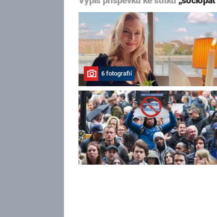
Výpis příspěvků ke štítku
„sociopat
6 fotografií