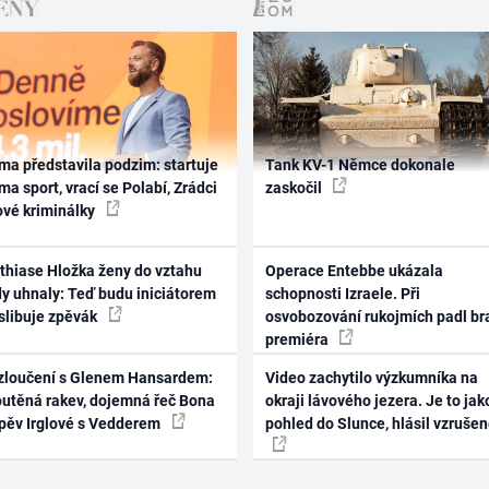
ma představila podzim: startuje
Tank KV-1 Němce dokonale
ma sport, vrací se Polabí, Zrádci
zaskočil
ové kriminálky
thiase Hložka ženy do vztahu
Operace Entebbe ukázala
dy uhnaly: Teď budu iniciátorem
schopnosti Izraele. Při
 slibuje zpěvák
osvobozování rukojmích padl br
premiéra
zloučení s Glenem Hansardem:
Video zachytilo výzkumníka na
outěná rakev, dojemná řeč Bona
okraji lávového jezera. Je to jak
zpěv Irglové s Vedderem
pohled do Slunce, hlásil vzruše