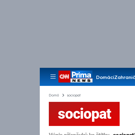
Domácí
Zahranič
Pořady
Domů
sociopat
sociopat