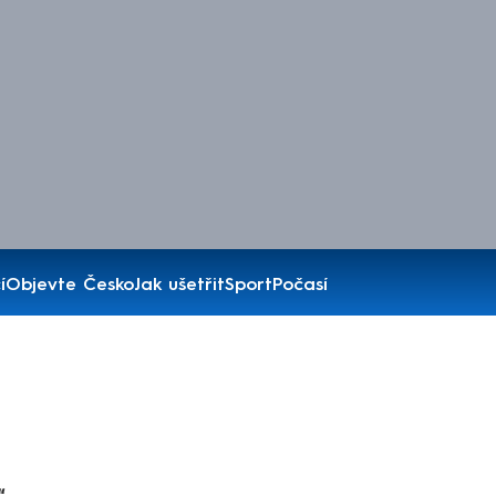
í
Objevte Česko
Jak ušetřit
Sport
Počasí