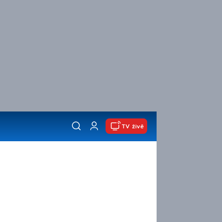
TV živě