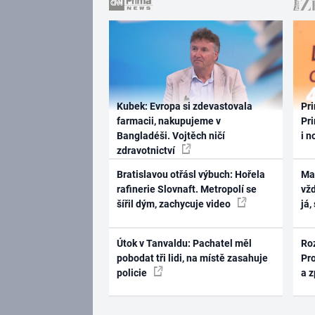
Kubek: Evropa si zdevastovala
Pri
farmacii, nakupujeme v
Pri
Bangladéši. Vojtěch ničí
i n
zdravotnictví
Bratislavou otřásl výbuch: Hořela
Ma
rafinerie Slovnaft. Metropolí se
vž
šířil dým, zachycuje video
já,
Útok v Tanvaldu: Pachatel měl
Ro
pobodat tři lidi, na místě zasahuje
Pr
policie
a 