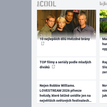
10 nejlepších dílů Hvězdné brány
Ma
hum
vy
TOP filmy a seriály podle mladých
Rap
diváků
Slo
ze
Nejen Robbie Williams.
No
LOVESTREAM 2026 přiveze
ním
hvězdy, které běžně uvidíte jen na
ja
největších světových festivalech