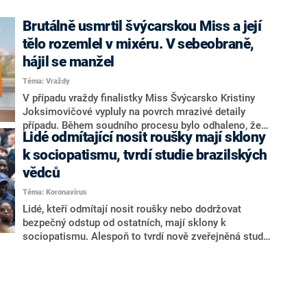
“
Brutálně usmrtil švýcarskou Miss a její
tělo rozemlel v mixéru. V sebeobraně,
hájil se manžel
Téma: Vraždy
V případu vraždy finalistky Miss Švýcarsko Kristiny
Joksimovičové vypluly na povrch mrazivé detaily
případu. Během soudního procesu bylo odhaleno, že
Lidé odmítající nosit roušky mají sklony
její manžel Thomas ženu nejdříve uškrtil, poté její tělo
rozřezal, některé části rozemlel v mixéru a rozpustil v
k sociopatismu, tvrdí studie brazilských
chemikáliích, informoval švýcarský portál BZ Basel.
vědců
Téma: Koronavirus
Lidé, kteří odmítají nosit roušky nebo dodržovat
bezpečný odstup od ostatních, mají sklony k
sociopatismu. Alespoň to tvrdí nově zveřejněná studie
brazilských vědců, podle které se k nedodržování
restrikcí zavedených proti šíření koronaviru uchylují
především prospěchářští lidé, kteří se cítí sociálně
vyčleněni. O výsledcích studie informoval web listu
The Times.