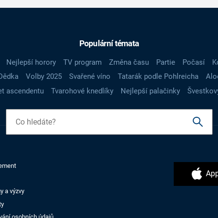
Populární témata
Nejlepší horory
TV program
Změna času
Partie
Počasí
K
Dědka
Volby 2025
Svařené víno
Tatarák podle Pohlreicha
Alo
t ascendentu
Tvarohové knedlíky
Nejlepší palačinky
Švestkov
ement
App
y a výzvy
ty
vání osobních údajů