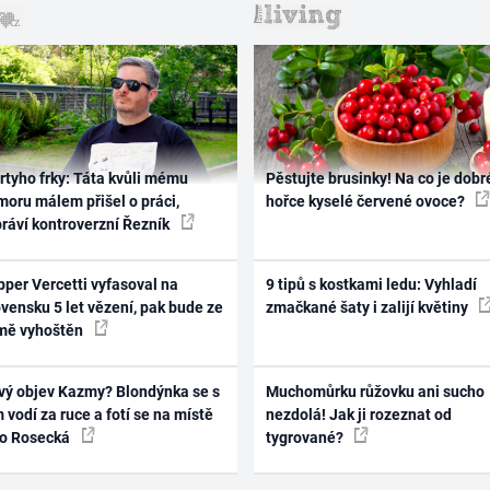
rtyho frky: Táta kvůli mému
Pěstujte brusinky! Na co je dobr
oru málem přišel o práci,
hořce kyselé červené ovoce?
práví kontroverzní Řezník
per Vercetti vyfasoval na
9 tipů s kostkami ledu: Vyhladí
vensku 5 let vězení, pak bude ze
zmačkané šaty i zalijí květiny
mě vyhoštěn
vý objev Kazmy? Blondýnka se s
Muchomůrku růžovku ani sucho
 vodí za ruce a fotí se na místě
nezdolá! Jak ji rozeznat od
ko Rosecká
tygrované?