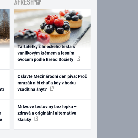
Tartaletky z lineckého těsta s
vanilkovým krémem a lesním
ovocem podle Bread Society
Oslavte Mezinárodní den piva: Proč
mrazák ničí chuť a kdy v horku
atr
vsadit na šnyt?
Mrkvové těstoviny bez lepku –
o
zdravá a originální alternativa
ně
klasiky