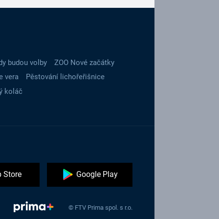
dy budou volby
ZOO Nové začátky
e vera
Pěstování lichořeřišnice
ý koláč
 Store
Google Play
© FTV Prima spol. s r.o.