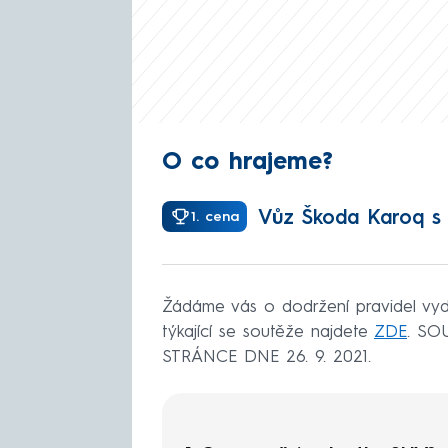
O co hrajeme?
Vůz Škoda Karoq s p
1. cena
Žádáme vás o dodržení pravidel vydan
týkající se soutěže najdete
ZDE
. SO
STRÁNCE DNE 26. 9. 2021.