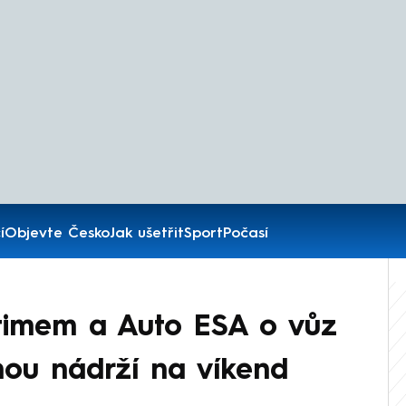
í
Objevte Česko
Jak ušetřit
Sport
Počasí
timem a Auto ESA o vůz
ou nádrží na víkend