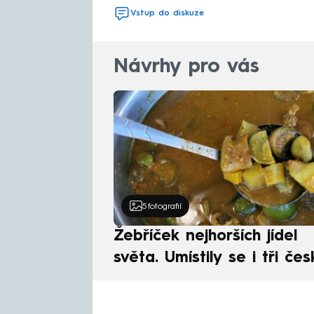
Vstup do diskuze
Návrhy pro vás
5
fotografií
Žebříček nejhorších jídel
světa. Umístily se i tři čes
pokrmy, vévodí skandináv
kuchyně