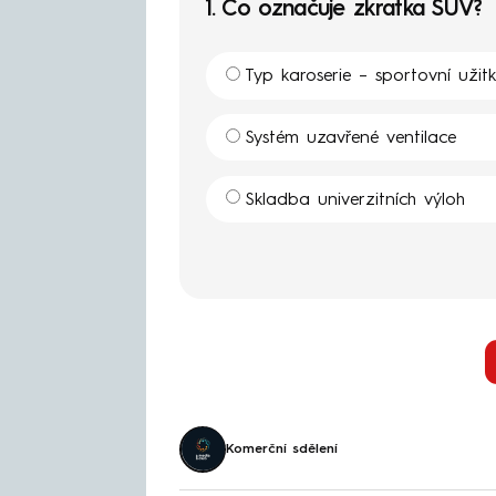
1.
Co označuje zkratka SUV?
Typ karoserie –⁠ sportovní užit
Systém uzavřené ventilace
Skladba univerzitních výloh
Komerční sdělení