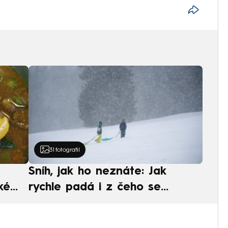
31
fotografií
Sníh, jak ho neznáte: Jak
ké
rychle padá i z čeho se
ská
skládá. A vločky nejsou bílé