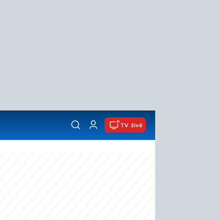
TV živě