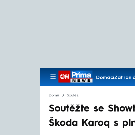
Domácí
Zahranič
Pořady
Domů
Soutěž
Soutěžte se Show
Škoda Karoq s pln