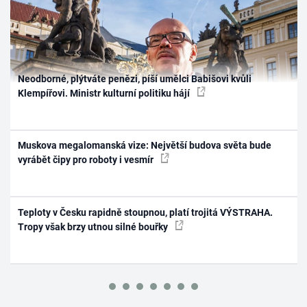
Neodborné, plýtváte penězi, píší umělci Babišovi kvůli
Klempířovi. Ministr kulturní politiku hájí
Muskova megalomanská vize: Největší budova světa bude
vyrábět čipy pro roboty i vesmír
Teploty v Česku rapidně stoupnou, platí trojitá VÝSTRAHA.
Tropy však brzy utnou silné bouřky