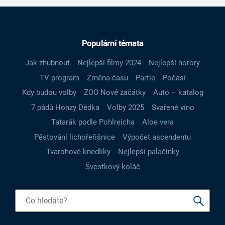
Populární témata
Jak zhubnout
Nejlepší filmy 2024
Nejlepší horory
TV program
Změna času
Partie
Počasí
Kdy budou volby
ZOO Nové začátky
Auto – katalog
7 pádů Honzy Dědka
Volby 2025
Svařené víno
Tatarák podle Pohlreicha
Aloe vera
Pěstování lichořeřišnice
Výpočet ascendentu
Tvarohové knedlíky
Nejlepší palačinky
Švestkový koláč