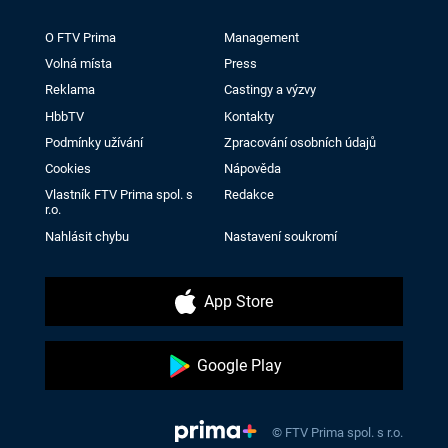
O FTV Prima
Management
Volná místa
Press
Reklama
Castingy a výzvy
HbbTV
Kontakty
Podmínky užívání
Zpracování osobních údajů
Cookies
Nápověda
Vlastník FTV Prima spol. s
Redakce
r.o.
Nahlásit chybu
Nastavení soukromí
App Store
Google Play
© FTV Prima spol. s r.o.