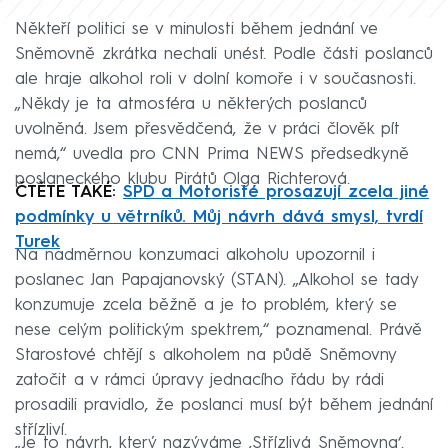
Někteří politici se v minulosti během jednání ve
Sněmovně zkrátka nechali unést. Podle části poslanců
ale hraje alkohol roli v dolní komoře i v současnosti.
„Někdy je ta atmosféra u některých poslanců
uvolněná. Jsem přesvědčená, že v práci člověk pít
nemá,“ uvedla pro CNN Prima NEWS předsedkyně
poslaneckého klubu Pirátů Olga Richterová.
ČTĚTE TAKÉ:
SPD a Motoristé prosazují zcela jiné
podmínky u větrníků. Můj návrh dává smysl, tvrdí
Turek
Na nadměrnou konzumaci alkoholu upozornil i
poslanec Jan Papajanovský (STAN). „Alkohol se tady
konzumuje zcela běžně a je to problém, který se
nese celým politickým spektrem,“ poznamenal. Právě
Starostové chtějí s alkoholem na půdě Sněmovny
zatočit a v rámci úpravy jednacího řádu by rádi
prosadili pravidlo, že poslanci musí být během jednání
střízliví.
„Je to návrh, který nazýváme ‚Střízlivá Sněmovna‘.