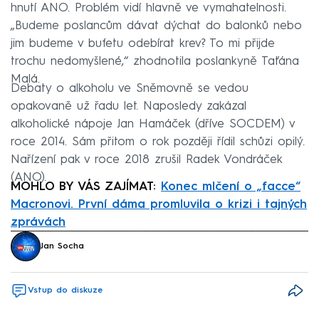
hnutí ANO. Problém vidí hlavně ve vymahatelnosti.
„Budeme poslancům dávat dýchat do balonků nebo
jim budeme v bufetu odebírat krev? To mi přijde
trochu nedomyšlené,“ zhodnotila poslankyně Taťána
Malá.
Debaty o alkoholu ve Sněmovně se vedou
opakovaně už řadu let. Naposledy zakázal
alkoholické nápoje Jan Hamáček (dříve SOCDEM) v
roce 2014. Sám přitom o rok později řídil schůzi opilý.
Nařízení pak v roce 2018 zrušil Radek Vondráček
(ANO).
MOHLO BY VÁS ZAJÍMAT:
Konec mlčení o „facce“
Macronovi. První dáma promluvila o krizi i tajných
zprávách
Failed to fetch
Jan Socha
Vstup do diskuze