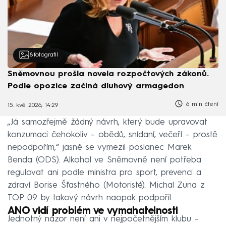
8
fotografií
Sněmovnou prošla novela rozpočtových zákonů.
Podle opozice začíná dluhový armagedon
6 min čtení
15. kvě 2026, 14:29
„Já samozřejmě žádný návrh, který bude upravovat
konzumaci čehokoliv – obědů, snídaní, večeří – prostě
nepodpořím,“ jasně se vymezil poslanec Marek
Benda (ODS). Alkohol ve Sněmovně není potřeba
regulovat ani podle ministra pro sport, prevenci a
zdraví Borise Šťastného (Motoristé). Michal Zuna z
TOP 09 by takový návrh naopak podpořil.
ANO vidí problém ve vymahatelnosti
Jednotný názor není ani v nejpočetnějším klubu –