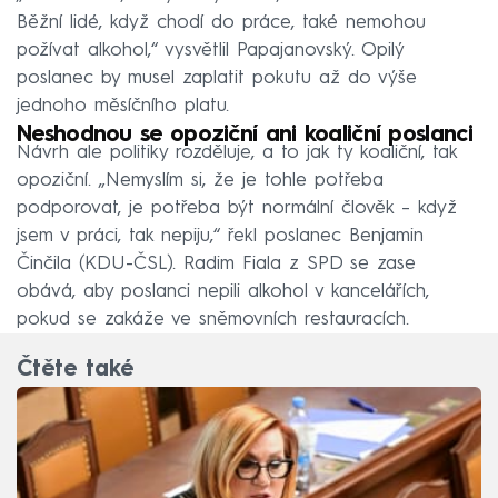
Běžní lidé, když chodí do práce, také nemohou
požívat alkohol,“ vysvětlil Papajanovský. Opilý
poslanec by musel zaplatit pokutu až do výše
jednoho měsíčního platu.
Neshodnou se opoziční ani koaliční poslanci
Návrh ale politiky rozděluje, a to jak ty koaliční, tak
opoziční. „Nemyslím si, že je tohle potřeba
podporovat, je potřeba být normální člověk – když
jsem v práci, tak nepiju,“ řekl poslanec Benjamin
Činčila (KDU-ČSL). Radim Fiala z SPD se zase
obává, aby poslanci nepili alkohol v kancelářích,
pokud se zakáže ve sněmovních restauracích.
Čtěte také