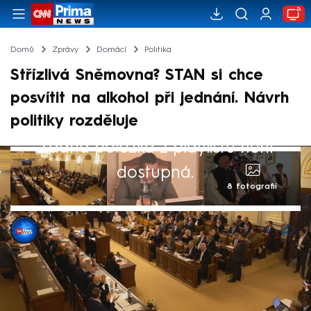
Domů
Zprávy
Domácí
Politika
Střízlivá Sněmovna? STAN si chce
posvítit na alkohol při jednání. Návrh
politiky rozděluje
Žádná položka z playlistu není
dostupná.
8 fotografií
Jan Socha
17. kvě 2026, 19:27
Ve Sněmovně se rozhořela další debata,
která rozdělila koaliční i opoziční poslance.