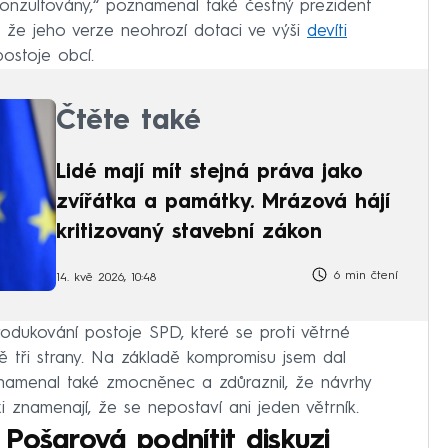
konzultovány,“ poznamenal také čestný prezident
m, že jeho verze neohrozí dotaci ve výši
devíti
ostoje obcí.
Čtěte také
Lidé mají mít stejná práva jako
zvířátka a památky. Mrázová hájí
kritizovaný stavební zákon
6 min čtení
14. kvě 2026, 10:48
dukování postoje SPD, které se proti větrné
dě tři strany. Na základě kompromisu jsem dal
namenal také zmocněnec a zdůraznil, že návrhy
i znamenají, že se nepostaví ani jeden větrník.
Pošarová podnítit diskuzi