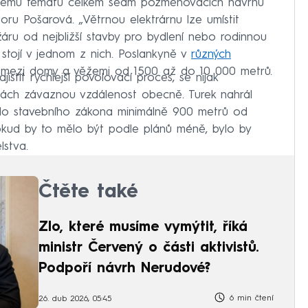
ejnému tématu celkem sedm pozměňovacích návrhů
u Pošarová. „Větrnou elektrárnu lze umístit
žáru od nejbližší stavby pro bydlení nebo rodinnou
 stojí v jednom z nich. Poslankyně v
různých
t mezi domy a věžemi od 1500 až do 10 000 metrů.
istit rychlejší povolovací proces, se nijak
tách závaznou vzdálenost obecně. Turek nahrál
e do stavebního zákona minimálně 900 metrů od
okud by to mělo být podle plánů méně, bylo by
lstva.
Čtěte také
Zlo, které musíme vymýtit, říká
ministr Červený o části aktivistů.
Podpoří návrh Nerudové?
6 min čtení
26. dub 2026, 05:45