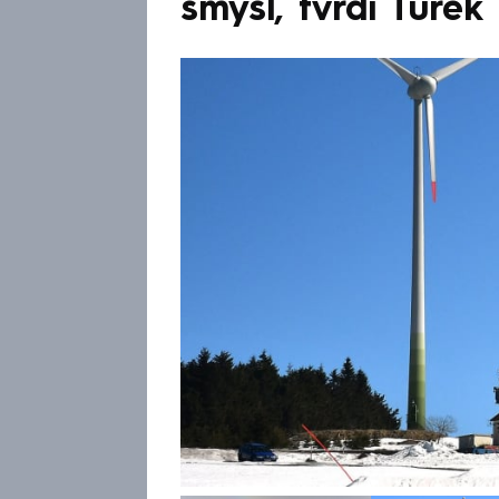
smysl, tvrdí Turek