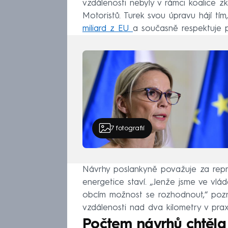
vzdálenosti nebyly v rámci koalice z
Motoristů. Turek svou úpravu hájí tí
miliard z EU
a současně respektuje p
7
fotografií
Návrhy poslankyně považuje za repro
energetice staví. „Jenže jsme ve vlá
obcím možnost se rozhodnout,“ poz
vzdálenosti nad dva kilometry v prax
Počtem návrhů chtěla 