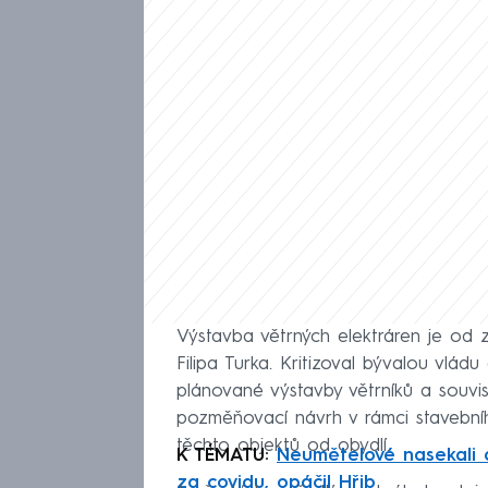
Výstavba větrných elektráren je od 
Filipa Turka. Kritizoval bývalou vlád
plánované výstavby větrníků a souvise
pozměňovací návrh v rámci stavebníh
těchto objektů od obydlí.
K TÉMATU:
Neumětelové nasekali d
za covidu, opáčil Hřib