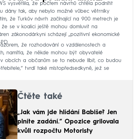
vysvětlila, že počtem návrhů chtěla podnítit
jsou dány tak, aby nebylo možné vůbec větrníky
s tím, že Turkův návrh začínající na 900 metrech je
, že se v koalici ještě mohou domluvit na
áren zákonodárkyni scházejí „pozitivní ekonomické
SPD.
názorem, že rozhodování o vzdálenostech a
ch, namítla, že někde mohou být obyvatelé
y v obcích a občanům se to nebude líbit, co budou
řebitele,“ tvrdí také místopředsedkyně, jež se
Čtěte také
„Jak vám jde hlídání Babiše? Jen
plníte zadání.“ Opozice grilovala
kvůli rozpočtu Motoristy