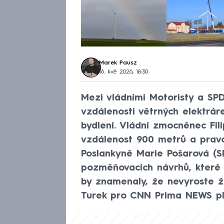
Marek Pausz
16. kvě 2026, 18:30
Mezi vládními Motoristy a SP
vzdálenosti větrných elektrá
bydlení. Vládní zmocněnec Fil
vzdálenost 900 metrů a pravo
Poslankyně Marie Pošarová (SP
pozměňovacích návrhů, které 
by znamenaly, že nevyroste žá
Turek pro CNN Prima NEWS plá