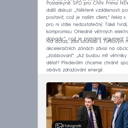
Poslankyně SPD pro CNN Prima NEWS 
další diskuzi. „Některé vzdálenosti 
postavit, což je naším cílem,“ řekla 
pro ni stále nedostatečný. Také tvrdí
kompromisu. Ohledně větrných elektr
dopady“, což je primární argument 
Na dotaz, zda souhlasí s Turkovým 
akceleračních zónách závisí na obcí
„zlobbovaní“. „Až budou mít větrník
dělat? Především chceme chránit spot
obává zdražování energií.
9
fotografií