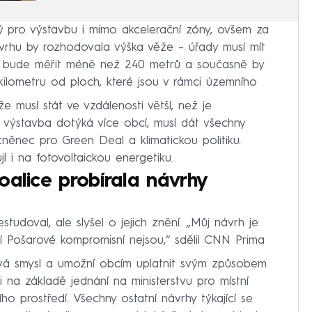
ý pro výstavbu i mimo akcelerační zóny, ovšem za
vrhu by rozhodovala výška věže – úřady musí mít
ník bude měřit méně než 240 metrů a současně by
 kilometru od ploch, které jsou v rámci územního
že musí stát ve vzdálenosti větší, než je
e výstavba dotýká více obcí, musí dát všechny
něnec pro Green Deal a klimatickou politiku.
í i na fotovoltaickou energetiku.
oalice probírala návrhy
studoval, ale slyšel o jejich znění. „Můj návrh je
 Pošarové kompromisní nejsou,“ sdělil CNN Prima
ává smysl a umožní obcím uplatnit svým způsobem
i na základě jednání na ministerstvu pro místní
o prostředí. Všechny ostatní návrhy týkající se