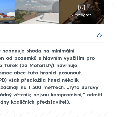
9 fotografií
D nepanuje shoda na minimální
ren od pozemků s hlavním využitím pro
ip Turek (za Motoristy) navrhuje
moc obce tuto hranici posunout.
D) však předložila hned několik
začínají na 1 500 metrech. „Tyto úpravy
dný větrník; nejsou kompromisní,“ odmítl
ny koaličních představitelů.