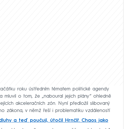
začátku roku ústředním tématem politické agendy
u a mluvil o tom, že „naboural jejich plány“ ohledně
jících akceleračních zón. Nyní předložil slibovaný
o zákona, v němž řeší i problematiku vzdáleností
luhy a teď poučují, útočil Hrnčíř. Chaos jako