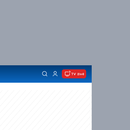
TV živě