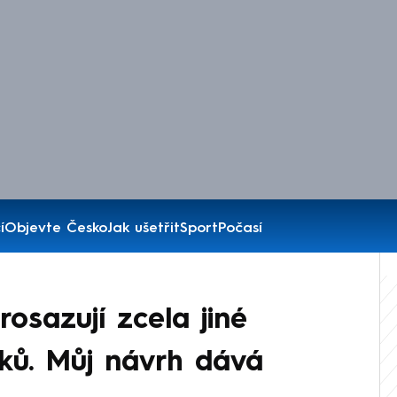
í
Objevte Česko
Jak ušetřit
Sport
Počasí
osazují zcela jiné
ků. Můj návrh dává