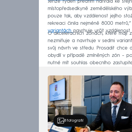
Jenže týden předtím nahrála ke st
místopředsedkyně zemědělského výbor
pouze tak, aby vzdálenost jejího sto
rekreaci činila nejméně 8000 metrů,“
variantách
navrhuje určit vzdálenos
O akceleračních zónách, které mají zaj
nezmiňuje a navrhuje v sedmi varian
svůj návrh ve středu. Prosadit chc
obydlí v případě zmíněných zón – p
nutné mít souhlas obecního zastupite
8
fotografií