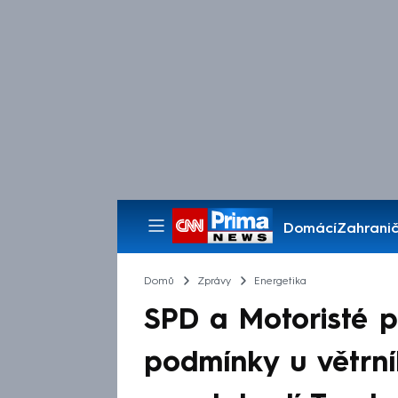
Domácí
Zahranič
Pořady
Domů
Zprávy
Energetika
SPD a Motoristé pr
podmínky u větrní