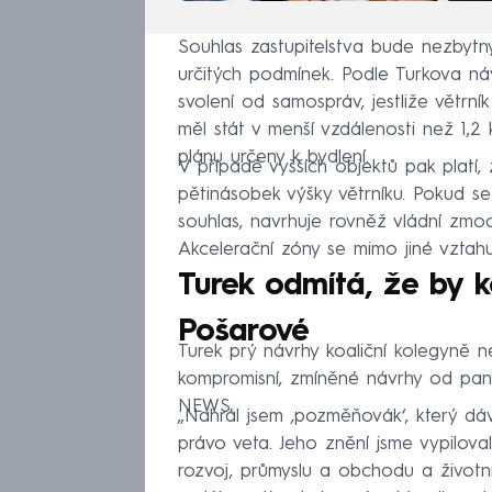
Souhlas zastupitelstva bude nezbytn
určitých podmínek. Podle Turkova ná
svolení od samospráv, jestliže větr
měl stát v menší vzdálenosti než 1,2
plánu určeny k bydlení.
V případě vyšších objektů pak platí, 
pětinásobek výšky větrníku. Pokud s
souhlas, navrhuje rovněž vládní zmoc
Akcelerační zóny se mimo jiné vztahuj
Turek odmítá, že by k
Pošarové
Turek prý návrhy koaliční kolegyně ne
kompromisní, zmíněné návrhy od paní
NEWS.
„Nahrál jsem ‚pozměňovák‘, který d
právo veta. Jeho znění jsme vypiloval
rozvoj, průmyslu a obchodu a životníh