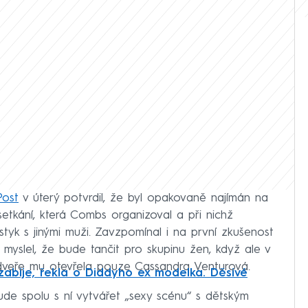
Post
v úterý potvrdil, že byl opakovaně najímán na
setkání, která Combs organizoval a při nichž
styk s jinými muži. Zavzpomínal i na první zkušenost
 myslel, že bude tančit pro skupinu žen, když ale v
dveře mu otevřela pouze Cassandra Venturová.
ji zabije, řekla o Diddyho ex modelka. Děsivé
ude spolu s ní vytvářet „sexy scénu“ s dětským