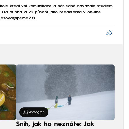
škole kreativní komunikace a následně navázala studiem
e. Od dubna 2023 působí jako redaktorka v on-line
tosova@iprima.cz)
31
fotografií
Sníh, jak ho neznáte: Jak