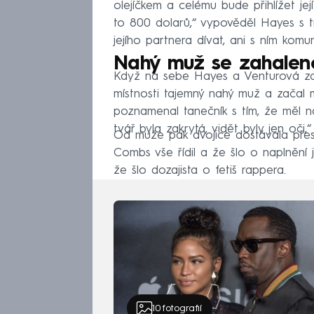
olejíčkem a celému bude přihlížet jej
to 800 dolarů,“ vypověděl Hayes s t
jejího partnera dívat, ani s ním komun
Nahý muž se zahaleno
Když na sebe Hayes a Venturová zač
místnosti tajemný nahý muž a začal 
poznamenal tanečník s tím, že měl n
tvář byla zakrytá, vidět byly jen oči,“
Od muže pak dvojice dostávala přesn
Combs vše řídil a že šlo o naplnění 
že šlo dozajista o fetiš rappera.
10
fotografií