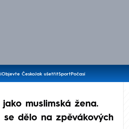
í
Objevte Česko
Jak ušetřit
Sport
Počasí
 jako muslimská žena.
o se dělo na zpěvákových