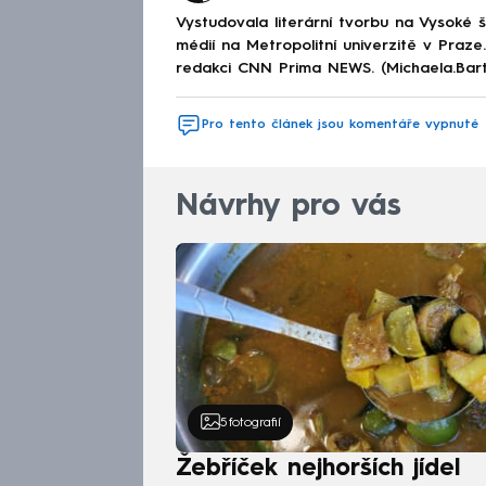
Vystudovala literární tvorbu na Vysoké 
médií na Metropolitní univerzitě v Praz
redakci CNN Prima NEWS. (Michaela.Bar
Pro tento článek jsou komentáře vypnuté
Návrhy pro vás
5
fotografií
Žebříček nejhorších jídel