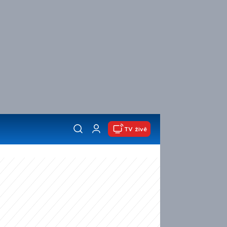
TV živě