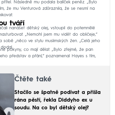
í přítel. Následně mu podala balíček peněz. „Bylo
ím, že mu Venturová zdůraznila, že se nesmí na
ikovat.
u tváří
ali nanášet dětský olej, vstoupil do potemnělé
masturbovat. „Nemohl jsem mu vidět do obličeje,“
a sobě „něco ve stylu muslimských žen. „Celá jeho
 dodal.
é pokyny, co mají dělat. „Bylo zřejmé, že pan
jeho představ a přání,“ poznamenal Hayes s tím,
Čtěte také
Stačilo se špatně podívat a přišla
rána pěstí, řekla Diddyho ex u
soudu. Na co byl dětský olej?