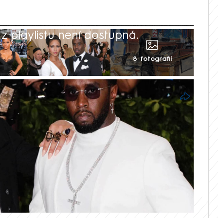
 playlistu není dostupná.
8 fotografií
nizovaných zpěvákem Seanem Diddym
otický tanečník Sharay Hayes,
Punisher“. S Cassandrou Venturovou,
 nucen vytvářet sexuální scény, kterým
stylu muslimských žen“.