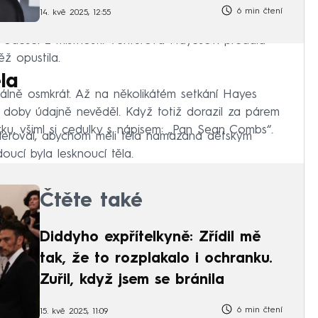
6 min čtení
14. kvě 2025, 12:55
odešel z místnosti. Venturová Hayesovi předala
ž opustila.
la
imálně osmkrát. Až na několikátém setkání Hayes
é doby údajně nevěděl. Když totiž dorazil za párem
ku, všiml si cedulky s nápisem: „Pan Sean Combs“.
eferoval, abychom měli těla namazaná dětským
oucí byla lesknoucí těla.
Čtěte také
Diddyho expřítelkyně: Zřídil mě
tak, že to rozplakalo i ochranku.
Zuřil, když jsem se bránila
6 min čtení
15. kvě 2025, 11:09