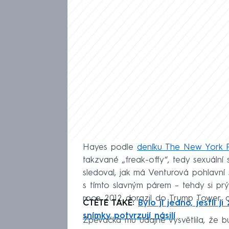
Hayes podle
deníku The New York 
takzvané „freak-offy“, tedy sexuální 
sledoval, jak má Venturová pohlavní 
s tímto slavným párem – tehdy si prý
roce 2012 dorazil do Trump Tower, 
ČTĚTE TAKÉ:
Bylo jí jedno, jestli 
snímky potvrzují násilí
Zpěvačka mu údajně vysvětlila, že b