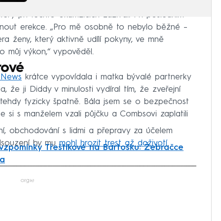
terý při těchto okamžicích zažíval. Při posledním
hnout erekce. „Pro mě osobně to nebylo běžné –
ra ženy, který aktivně udílí pokyny, ve mně
lo můj výkon,“ vypověděl.
rové
 News
krátce vypovídala i matka bývalé partnerky
 že ji Diddy v minulosti vydíral tím, že zveřejní
mi tehdy fyzicky špatně. Bála jsem se o bezpečnost
 si s manželem vzali půjčku a Combsovi zaplatili
ání, obchodování s lidmi a přepravy za účelem
odsouzení by mu
mohl hrozit trest až doživotí
.
vzpomínky Třeštíkové na Bartošku: Žebračce
na
iled to fetch
orgie