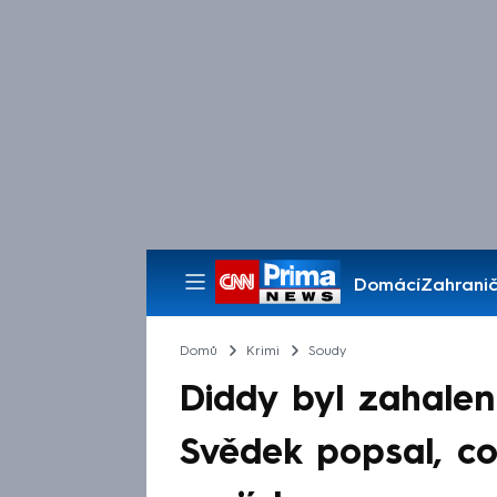
Domácí
Zahranič
Pořady
Domů
Krimi
Soudy
Diddy byl zahalen
Svědek popsal, c