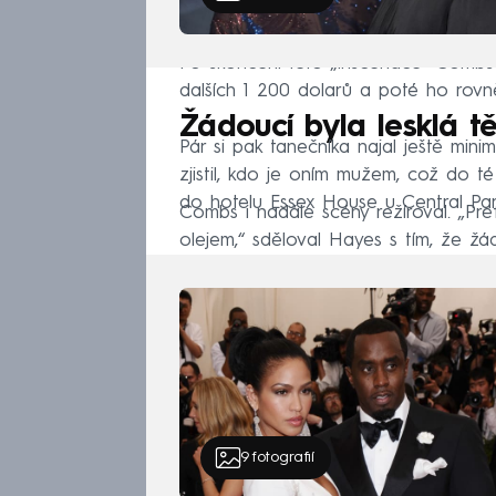
Po skončení této „inscenace“ Combs 
dalších 1 200 dolarů a poté ho rovně
Žádoucí byla lesklá tě
Pár si pak tanečníka najal ještě min
zjistil, kdo je oním mužem, což do t
do hotelu Essex House u Central Par
Combs i nadále scény režíroval. „Pr
olejem,“ sděloval Hayes s tím, že žád
9
fotografií