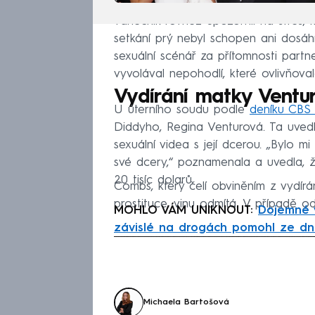
Tanečník rovněž upozornil na stres, k
setkání prý nebyl schopen ani dosá
sexuální scénář za přítomnosti partne
vyvolával nepohodlí, které ovlivňova
Vydírání matky Ventu
U úterního soudu podle
deníku CBS
Diddyho, Regina Venturová. Ta uvedla,
sexuální videa s její dcerou. „Bylo 
své dcery,“ poznamenala a uvedla, že
20 tisíc dolarů.
Combs, který čelí obviněním z vydír
prostituce, vinu odmítá. V případě 
MOHLO VÁM UNIKNOUT:
Dojemné 
závislé na drogách pomohl ze d
Fa
Michaela Bartošová