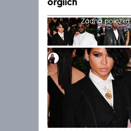
orgiích
Žádná položka z
Michaela Bartošová
21. kvě 2025, 15:38
O sexuálních setkáních orga
Combsem vypovídal u soudu ex
vystupující pod jménem „The 
expřítelkyní Diddyho, byl prý
přihlížel rapper „zahalený ve 