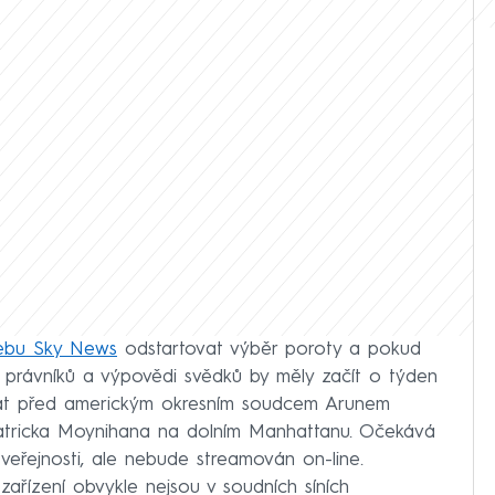
ebu Sky News
odstartovat výběr poroty a pokud
y právníků a výpovědi svědků by měly začít o týden
nat před americkým okresním soudcem Arunem
tricka Moynihana na dolním Manhattanu. Očekává
veřejnosti, ale nebude streamován on-line.
zařízení obvykle nejsou v soudních síních