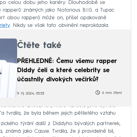
 po celou dobu jeho kariéry. Dlouhodobě se
mi rapperů známých jako Notorious B.I.G. a Tupac
smrt obou rapperů může on, přišel opakovaně
riety
. Nikdy se však tato obvinění neprokázala.
Čtěte také
PŘEHLEDNĚ: Čemu všemu rapper
Diddy čelí a které celebrity se
účastnily divokých večírků?
6 min čtení
9. říj 2024, 05:53
 sexuálního zneužívání, které vznesla jeho bývalá
a tvrdila, že byla během jejich pětiletého vztahu
yzického týrání další z Diddyho bývalých partnerek,
známá jako Cassie. Tvrdila, že ji pravidelně bil,