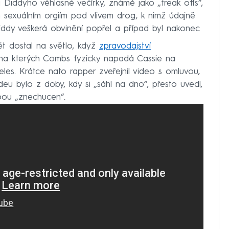
 i Diddyho věhlasné večírky, známé jako „freak offs“,
sexuálním orgiím pod vlivem drog, k nimž údajně
 Diddy veškerá obvinění popřel a případ byl nakonec
ět dostal na světlo, když
zpravodajství
 na kterých Combs fyzicky napadá Cassie na
es. Krátce nato rapper zveřejnil video s omluvou,
eu bylo z doby, kdy si „sáhl na dno“, přesto uvedl,
bou „znechucen“.