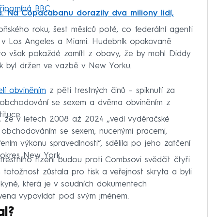
řipomíná BBC
.
 Na Copacabanu dorazily dva miliony lidí,
loňského roku, šest měsíců poté, co federální agenti
v Los Angeles a Miami. Hudebník opakovaně
d to však pokaždé zamítl z obavy, že by mohl Diddy
ak byl držen ve vazbě v New Yorku.
elí obviněním
z pěti trestných činů – spiknutí za
z obchodování se sexem a dvěma obviněním z
ituce.
, že v letech 2008 až 2024 „vedl vyděračské
lo obchodováním se sexem, nucenými pracemi,
ením výkonu spravedlnosti“, sdělila po jeho zatčení
í okres New York.
trestního řízení budou proti Combsovi svědčit čtyři
h totožnost zůstala pro tisk a veřejnost skryta a byli
bkyně, která je v soudních dokumentech
ravena vypovídat pod svým jménem.
al?