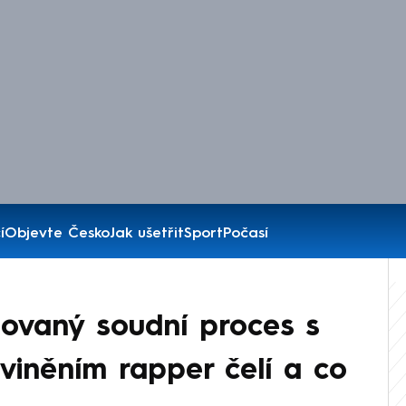
í
Objevte Česko
Jak ušetřit
Sport
Počasí
edovaný soudní proces s
iněním rapper čelí a co