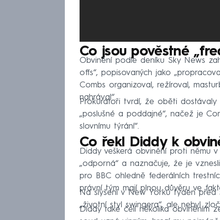
Co jsou pověstné „fre
Obvinění podle deníku Sky News zah
offs“, popisovaných jako „propracov
Combs organizoval, režíroval, mastu
nahrával“.
Prokurátoři tvrdí, že oběti dostával
„poslušné a poddajné“, načež je Co
slovnímu týrání“.
Co řekl Diddy k obvin
Diddy veškerá obvinění proti němu 
„odporná“ a naznačuje, že je vznesli „
pro BBC ohledně federálních trestní
právní tým mají plnou důvěru ve fakt
Na slyšení v New Yorku týden před s
„životní styl swingera“, ale nebyl zlo
Diddy také čelí několika obviněním z