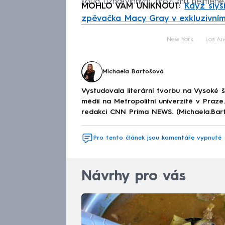
soud uzná vinným, hrozí mu nejméně 1
MOHLO VÁM UNIKNOUT:
Když slyš
zpěvačka Macy Gray v exkluzivní
Fa
New York
Los An
Michaela Bartošová
Vystudovala literární tvorbu na Vysoké 
médií na Metropolitní univerzitě v Praz
redakci CNN Prima NEWS. (Michaela.Bar
Pro tento článek jsou komentáře vypnuté
Návrhy pro vás