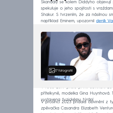
Skandály se kolem Diddyho objevují
spekuluje o jeho spojitosti s vražda
Shakur. S tvrzením, že za násilnou 
například Eminem, upozornil
deník Va
17
fotografií
V roce 2019 přišlo první obvinění ze
přítelkyně, modelka Gina Huynhová. T
vystavena fyzickému týrání.
V prosinci 2023 přidala obvinění z f
zpěvačka Casandra Elizabeth Ventura, 