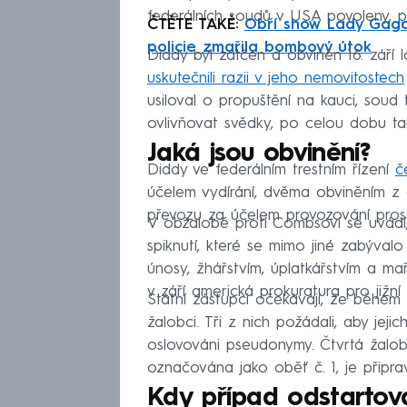
federálních soudů v USA povoleny,
p
ČTĚTE TAKÉ:
Obří show Lady Gaga.
policie zmařila bombový útok
Diddy byl zatčen a obviněn 16. září 
uskutečnili razii v jeho nemovitostech
usiloval o propuštění na kauci, sou
ovlivňovat svědky, po celou dobu t
Jaká jsou obvinění?
Diddy ve federálním trestním řízení
č
účelem vydírání, dvěma obviněním 
převozu za účelem provozování prost
V obžalobě proti Combsovi se uvádí
spiknutí, které se mimo jiné zabýva
únosy, žhářstvím, úplatkářstvím a mař
v září americká prokuratura pro jižn
Státní zástupci očekávají, že během 
žalobci. Tři z nich požádali, aby jejic
oslovováni pseudonymy. Čtvrtá žalo
označována jako oběť č. 1, je přip
Kdy případ odstartov