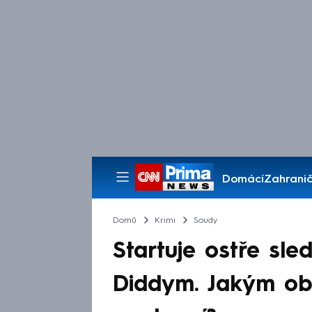
Domácí
Zahranič
Pořady
Domů
Krimi
Soudy
Startuje ostře sl
Diddym. Jakým obv