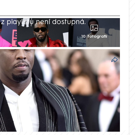
 playlistu není dostupná.
10 fotografií
čení rappera a producenta Seana
soce medializovaný soudní proces, ve
bviněním z vyděračského spiknutí,
pašování za účelem prostituce. V případě
ní trest odnětí svobody. Rapper kromě
skoprávních žalob od jednotlivců.