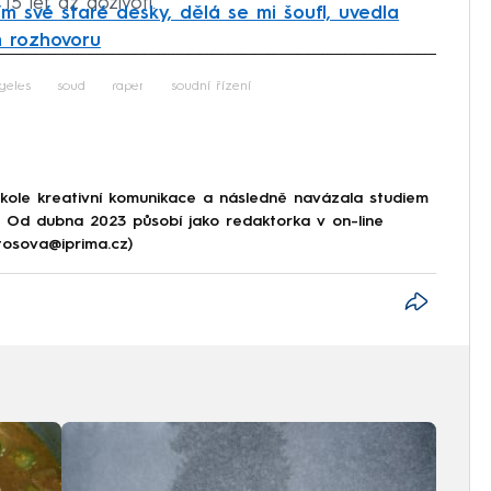
5 let až doživotí.
ím své staré desky, dělá se mi šoufl, uvedla
m rozhovoru
iled to fetch
geles
soud
raper
soudní řízení
škole kreativní komunikace a následně navázala studiem
e. Od dubna 2023 působí jako redaktorka v on-line
tosova@iprima.cz)