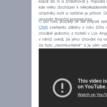
kopal do ní a znásilňoval ji. Popsala
kde mělo docházet k několikadenním 
účastníky nutil a natáčel je přitom.
urovnán finanční kompenzací.
O půl roku později se ale případ op
CNN
zveřejnilo záběry z roku 2016,
chodbě jednoho z hotelů v Los Angel
v němž uvedl, že jeho chování na vid
že bylo „neomluvitelné“ a je sám se