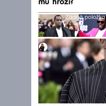
mu hrozí?
Žádná položka z
Michaela Bartošová
5. kvě 2025, 15:09
Více než sedm měsíců po zat
„Diddyho“ Combse startuje vy
kterém hudební magnát čelí o
obchodování s lidmi a jejich 
odsouzení mu hrozí i doživot
toho čelí také desítkám občan