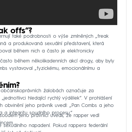
ak offs“?
rnují také podrobnosti o výše zmíněných „freak
aná a produkovaná sexuální představení, která
rboval během nich a často je elektronicky
y často během několikadenních akcí drogy, aby byly
mbs vystavoval „fyzickému, emocionálnímu a
ěním?
v občanskoprávních žalobách označuje za
jednotlivci hledající rychlý výdělek“. V prohlášení
ch obvinění jeho právník uvedl: „Pan Combs a jeho
a a integritu soudního procesu.“
oudem jeho právníci uvedli, že rapper vedl
čincem.
e sexuálního napadení. Pokud rappera federální