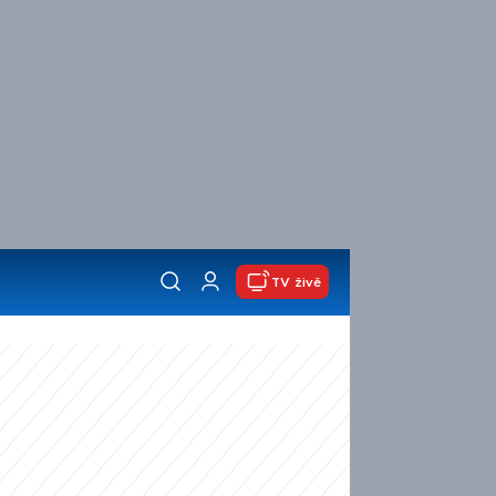
TV živě