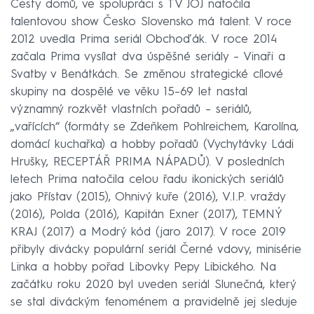
Cesty domů, ve spolupráci s TV JOJ natočila
talentovou show Česko Slovensko má talent. V roce
2012 uvedla Prima seriál Obchoďák. V roce 2014
začala Prima vysílat dva úspěšné seriály – Vinaři a
Svatby v Benátkách. Se změnou strategické cílové
skupiny na dospělé ve věku 15–69 let nastal
významný rozkvět vlastních pořadů – seriálů,
„vařících“ (formáty se Zdeňkem Pohlreichem, Karolína,
domácí kuchařka) a hobby pořadů (Vychytávky Ládi
Hrušky, RECEPTÁŘ PRIMA NÁPADŮ). V posledních
letech Prima natočila celou řadu ikonických seriálů
jako Přístav (2015), Ohnivý kuře (2016), V.I.P. vraždy
(2016), Polda (2016), Kapitán Exner (2017), TEMNÝ
KRAJ (2017) a Modrý kód (jaro 2017). V roce 2019
přibyly divácky populární seriál Černé vdovy, minisérie
Linka a hobby pořad Libovky Pepy Libického. Na
začátku roku 2020 byl uveden seriál Slunečná, který
se stal diváckým fenoménem a pravidelně jej sleduje