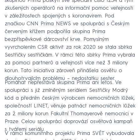
skupinou Prima poskytl své speciální číslo 1234 a tým
zkušených operátorů na informační pomoc veřejnosti
v záležitostech spojených s koronavirem. Pod
značkou CNN Prima NEWS ve spolupráci s Českým
červeným křížem podpořila skupina Prima
bezpříspěvkové dárcovství krve. Pomyslným
vyvrcholením CSR aktivit za rok 2020 se stala sbírka
Sestřičky sestřičkám. V rámci této sbírky Prima vybrala
za pomoci partnerů a veřejnosti více než 3 miliony
korun. Tato iniciativa zároveň přinášela osvětu o
dlouhotrvajícím problému – nedostatku sester.
Pomáhat nepřestává skupina Prima ani letos. Ve
spolupráci s již zmíněným seriálem Sestřičky Modrý
kód a předním českým výrobcem nemocničních lůžek,
společností LINET, věnuje patnáct nemocničních lůžek
za 2 miliony korun Fakultní Thomayerově nemocnici v
Praze. Celou spolupráci doprovází osvětová kampaň
s tvářemi seriálu.
V rámci komunitního projektu Prima SVĚT vybudovala