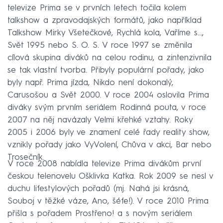
televize Prima se v prvních letech točila kolem
talkshow a zpravodajských formátů, jako například
Talkshow Mirky Všetečkové, Rychlá kola, Vaříme s…,
Svět 1995 nebo S. O. S. V roce 1997 se změnila
cílová skupina diváků na celou rodinu, a zintenzivnila
se tak vlastní tvorba. Přibyly populární pořady, jako
byly např. Prima jízda, Nikdo není dokonalý,
Carusošou a Svět 2000. V roce 2004 oslovila Prima
diváky svým prvním seriálem Rodinná pouta, v roce
2007 na něj navázaly Velmi křehké vztahy. Roky
2005 i 2006 byly ve znamení celé řady reality show,
vznikly pořady jako VyVolení, Chůva v akci, Bar nebo
Trosečník.
V roce 2008 nabídla televize Prima divákům první
českou telenovelu Ošklivka Katka. Rok 2009 se nesl v
duchu lifestylových pořadů (mj. Nahá jsi krásná,
Souboj v těžké váze, Ano, šéfe!). V roce 2010 Prima
přišla s pořadem Prostřeno! a s novým seriálem