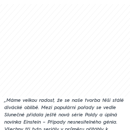
„Máme velkou radost, že se naše tvorba těší stálé
divácké oblibě. Mezi populární pořady se vedle
Slunečné přidala ještě nová série Poldy a úplná
novinka Einstein – Případy nesnesitelného génia.
Všechny tři tyto seriály v průměru přitáhly k