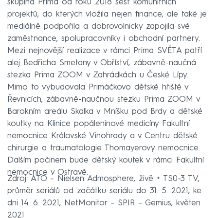
skupina Prima od roku 2018 šest komunitních
projektů, do kterých vložila nejen finance, ale také je
mediálně podpořila a dobrovolnicky zapojila své
zaměstnance, spolupracovníky i obchodní partnery.
Mezi nejnovější realizace v rámci Prima SVĚTA patří
alej Bedřicha Smetany v Obříství, zábavně-naučná
stezka Prima ZOOM v Zahrádkách u České Lípy.
Mimo to vybudovala Primáčkovo dětské hřiště v
Řevnicích, zábavně-naučnou stezku Prima ZOOM v
Barokním areálu Skalka v Mníšku pod Brdy a dětské
koutky na Klinice popáleninové medicíny Fakultní
nemocnice Královské Vinohrady a v Centru dětské
chirurgie a traumatologie Thomayerovy nemocnice.
Dalším počinem bude dětský koutek v rámci Fakultní
nemocnice v Ostravě.
Zdroj: ATO – Nielsen Admosphere, živě + TS0-3 TV,
průměr seriálů od začátku seriálu do 31. 5. 2021, ke
dni 14. 6. 2021, NetMonitor – SPIR – Gemius, květen
2021