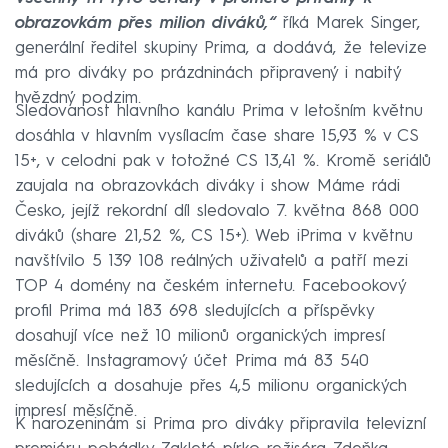
obrazovkám přes milion diváků,“
říká Marek Singer,
generální ředitel skupiny Prima, a dodává, že televize
má pro diváky po prázdninách připravený i nabitý
hvězdný podzim.
Sledovanost hlavního kanálu Prima v letošním květnu
dosáhla v hlavním vysílacím čase share 15,93 % v CS
15+, v celodni pak v totožné CS 13,41 %. Kromě seriálů
zaujala na obrazovkách diváky i show Máme rádi
Česko, jejíž rekordní díl sledovalo 7. května 868 000
diváků (share 21,52 %, CS 15+). Web iPrima v květnu
navštívilo 5 139 108 reálných uživatelů a patří mezi
TOP 4 domény na českém internetu. Facebookový
profil Prima má 183 698 sledujících a příspěvky
dosahují více než 10 milionů organických impresí
měsíčně. Instagramový účet Prima má 83 540
sledujících a dosahuje přes 4,5 milionu organických
impresí měsíčně.
K narozeninám si Prima pro diváky připravila televizní