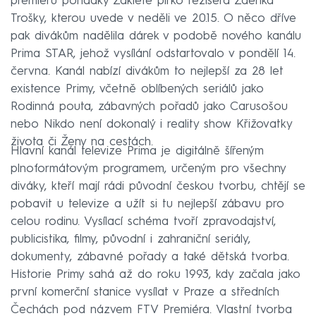
premiéru pohádky Zakleté pírko režiséra Zdeňka
Trošky, kterou uvede v neděli ve 20.15. O něco dříve
pak divákům nadělila dárek v podobě nového kanálu
Prima STAR, jehož vysílání odstartovalo v pondělí 14.
června. Kanál nabízí divákům to nejlepší za 28 let
existence Primy, včetně oblíbených seriálů jako
Rodinná pouta, zábavných pořadů jako Carusošou
nebo Nikdo není dokonalý i reality show Křižovatky
života či Ženy na cestách.
Hlavní kanál televize Prima je digitálně šířeným
plnoformátovým programem, určeným pro všechny
diváky, kteří mají rádi původní českou tvorbu, chtějí se
pobavit u televize a užít si tu nejlepší zábavu pro
celou rodinu. Vysílací schéma tvoří zpravodajství,
publicistika, filmy, původní i zahraniční seriály,
dokumenty, zábavné pořady a také dětská tvorba.
Historie Primy sahá až do roku 1993, kdy začala jako
první komerční stanice vysílat v Praze a středních
Čechách pod názvem FTV Premiéra. Vlastní tvorba