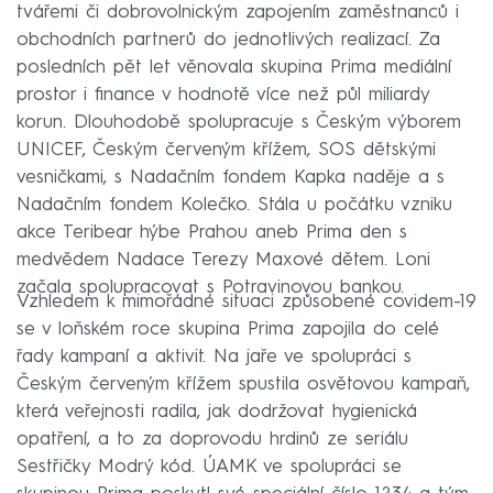
tvářemi či dobrovolnickým zapojením zaměstnanců i
obchodních partnerů do jednotlivých realizací. Za
posledních pět let věnovala skupina Prima mediální
prostor i finance v hodnotě více než půl miliardy
korun. Dlouhodobě spolupracuje s Českým výborem
UNICEF, Českým červeným křížem, SOS dětskými
vesničkami, s Nadačním fondem Kapka naděje a s
Nadačním fondem Kolečko. Stála u počátku vzniku
akce Teribear hýbe Prahou aneb Prima den s
medvědem Nadace Terezy Maxové dětem. Loni
začala spolupracovat s Potravinovou bankou.
Vzhledem k mimořádné situaci způsobené covidem-19
se v loňském roce skupina Prima zapojila do celé
řady kampaní a aktivit. Na jaře ve spolupráci s
Českým červeným křížem spustila osvětovou kampaň,
která veřejnosti radila, jak dodržovat hygienická
opatření, a to za doprovodu hrdinů ze seriálu
Sestřičky Modrý kód. ÚAMK ve spolupráci se