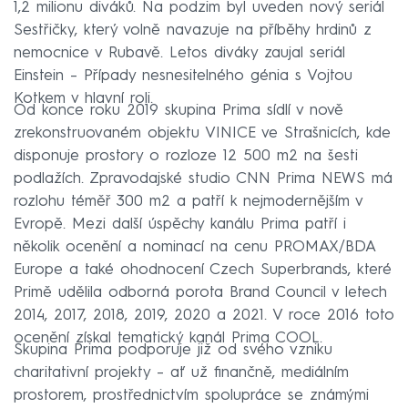
1,2 milionu diváků. Na podzim byl uveden nový seriál
Sestřičky, který volně navazuje na příběhy hrdinů z
nemocnice v Rubavě. Letos diváky zaujal seriál
Einstein – Případy nesnesitelného génia s Vojtou
Kotkem v hlavní roli.
Od konce roku 2019 skupina Prima sídlí v nově
zrekonstruovaném objektu VINICE ve Strašnicích, kde
disponuje prostory o rozloze 12 500 m2 na šesti
podlažích. Zpravodajské studio CNN Prima NEWS má
rozlohu téměř 300 m2 a patří k nejmodernějším v
Evropě. Mezi další úspěchy kanálu Prima patří i
několik ocenění a nominací na cenu PROMAX/BDA
Europe a také ohodnocení Czech Superbrands, které
Primě udělila odborná porota Brand Council v letech
2014, 2017, 2018, 2019, 2020 a 2021. V roce 2016 toto
ocenění získal tematický kanál Prima COOL.
Skupina Prima podporuje již od svého vzniku
charitativní projekty – ať už finančně, mediálním
prostorem, prostřednictvím spolupráce se známými