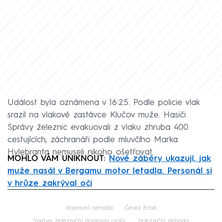
Událost byla oznámena v 16:25. Podle policie vlak
srazil na vlakové zastávce Klučov muže. Hasiči
Správy železnic evakuovali z vlaku zhruba 400
cestujících, záchranáři podle mluvčího Marka
Hylebranta nemuseli nikoho ošetřovat.
MOHLO VÁM UNIKNOUT:
Nové záběry ukazují, jak
muže nasál v Bergamu motor letadla. Personál si
v hrůze zakrýval oči
Failed to fetch
dopravní nehoda
Český Brod
Správa železniční dopravní cesty
železniční nehoda