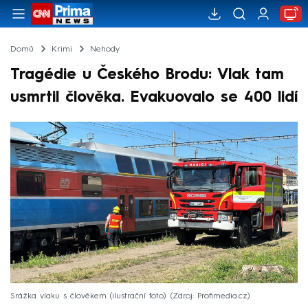
Domů
Krimi
Nehody
Tragédie u Českého Brodu: Vlak tam
usmrtil člověka. Evakuovalo se 400 lidí
Srážka vlaku s člověkem (ilustrační foto)
Zdroj: Profimedia.cz