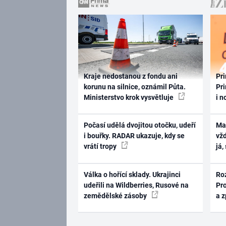
Kraje nedostanou z fondu ani
Pri
korunu na silnice, oznámil Půta.
Pri
Ministerstvo krok vysvětluje
i n
Počasí udělá dvojitou otočku, udeří
Ma
i bouřky. RADAR ukazuje, kdy se
vž
vrátí tropy
já,
Válka o hořící sklady. Ukrajinci
Ro
udeřili na Wildberries, Rusové na
Pr
zemědělské zásoby
a 