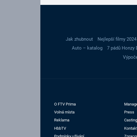
Jak zhubnout
Nejlepší filmy 2024
Auto – katalog
7 pádů Honzy 
Výpoče
O FTV Prima
Manag
Volná místa
Press
Reklama
Casting
HbbTV
Kontak
Podmínky užívání
Zpraco