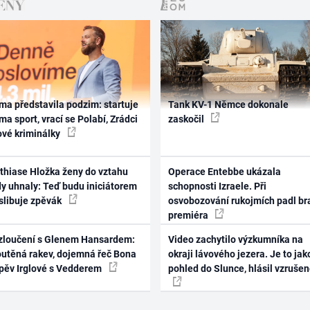
ma představila podzim: startuje
Tank KV-1 Němce dokonale
ma sport, vrací se Polabí, Zrádci
zaskočil
ové kriminálky
thiase Hložka ženy do vztahu
Operace Entebbe ukázala
dy uhnaly: Teď budu iniciátorem
schopnosti Izraele. Při
 slibuje zpěvák
osvobozování rukojmích padl br
premiéra
zloučení s Glenem Hansardem:
Video zachytilo výzkumníka na
outěná rakev, dojemná řeč Bona
okraji lávového jezera. Je to jak
zpěv Irglové s Vedderem
pohled do Slunce, hlásil vzruše