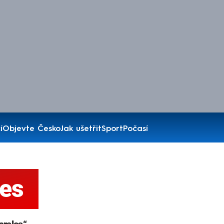
í
Objevte Česko
Jak ušetřit
Sport
Počasí
les