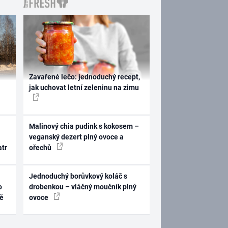
Zavařené lečo: jednoduchý recept,
jak uchovat letní zeleninu na zimu
Malinový chia pudink s kokosem –
veganský dezert plný ovoce a
atr
ořechů
Jednoduchý borůvkový koláč s
o
drobenkou – vláčný moučník plný
ně
ovoce