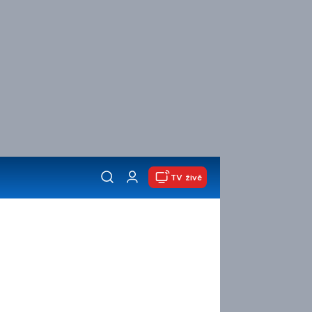
TV živě