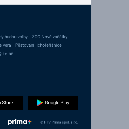
dy budou volby
ZOO Nové začátky
e vera
Pěstování lichořeřišnice
ý koláč
 Store
Google Play
© FTV Prima spol. s r.o.