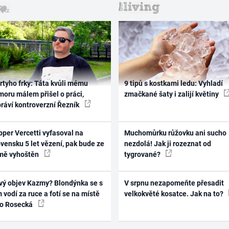
rtyho frky: Táta kvůli mému
9 tipů s kostkami ledu: Vyhladí
oru málem přišel o práci,
zmačkané šaty i zalijí květiny
práví kontroverzní Řezník
per Vercetti vyfasoval na
Muchomůrku růžovku ani sucho
vensku 5 let vězení, pak bude ze
nezdolá! Jak ji rozeznat od
mě vyhoštěn
tygrované?
vý objev Kazmy? Blondýnka se s
V srpnu nezapomeňte přesadit
 vodí za ruce a fotí se na místě
velkokvěté kosatce. Jak na to?
ko Rosecká