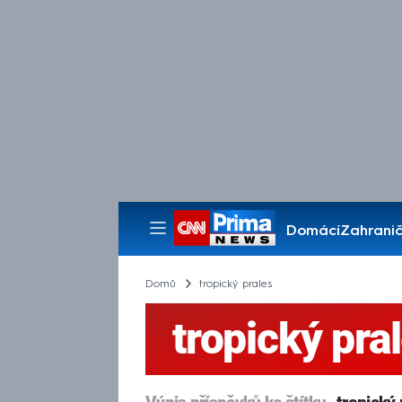
Domácí
Zahranič
Pořady
Domů
tropický prales
tropický pra