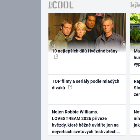
10 nejlepších dílů Hvězdné brány
Ma
hum
vy
TOP filmy a seriály podle mladých
Rap
diváků
Slo
ze
Nejen Robbie Williams.
No
LOVESTREAM 2026 přiveze
ním
hvězdy, které běžně uvidíte jen na
ja
největších světových festivalech