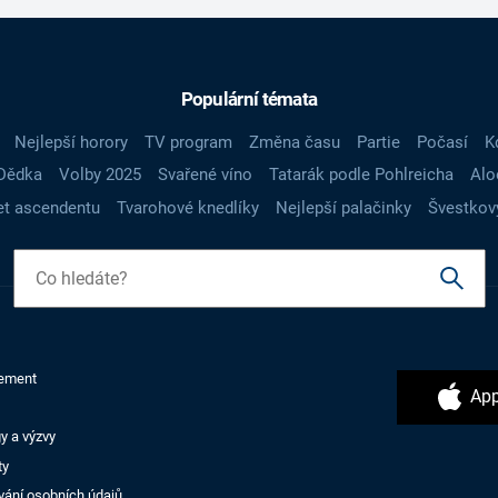
Populární témata
Nejlepší horory
TV program
Změna času
Partie
Počasí
K
Dědka
Volby 2025
Svařené víno
Tatarák podle Pohlreicha
Alo
t ascendentu
Tvarohové knedlíky
Nejlepší palačinky
Švestkov
ement
App
y a výzvy
ty
vání osobních údajů