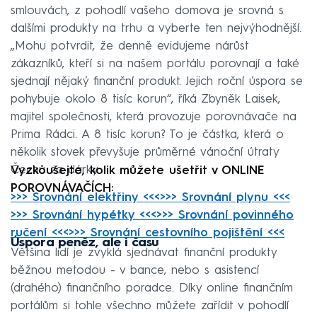
smlouvách, z pohodlí vašeho domova je srovná s
dalšími produkty na trhu a vyberte ten nejvýhodnější.
„Mohu potvrdit, že denně evidujeme nárůst
zákazníků, kteří si na našem portálu porovnají a také
sjednají nějaký finanční produkt. Jejich roční úspora se
pohybuje okolo 8 tisíc korun“, říká Zbyněk Laisek,
majitel společnosti, která provozuje porovnávače na
Prima Rádci. A 8 tisíc korun? To je částka, která o
několik stovek převyšuje průměrné vánoční útraty
Čechů za dárky...
Vyzkoušejte, kolik můžete ušetřit v ONLINE
POROVNÁVAČÍCH:
>>> Srovnání elektřiny <<<
>>> Srovnání plynu <<<
>>> Srovnání hypétky <<<
>>> Srovnání povinného
ručení <<<
>>> Srovnání cestovního pojištění <<<
Úspora peněz, ale i času
Většina lidí je zvyklá sjednávat finanční produkty
běžnou metodou - v bance, nebo s asistencí
(drahého) finančního poradce. Díky online finančním
portálům si tohle všechno můžete zařídit v pohodlí