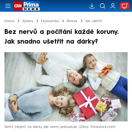
Domů
Zprávy
Ekonomika
Peníze
Jak ušetřit
Bez nervů a počítání každé koruny.
Jak snadno ušetřit na dárky?
Šetřit (nejen) na dárky jde velmi jednoduše
Zdroj: thinkstock.com