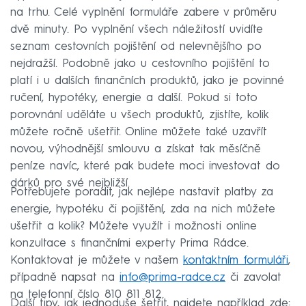
na trhu. Celé vyplnění formuláře zabere v průměru
dvě minuty. Po vyplnění všech náležitostí uvidíte
seznam cestovních pojištění od nelevnějšího po
nejdražší. Podobně jako u cestovního pojištění to
platí i u dalších finančních produktů, jako je povinné
ručení, hypotéky, energie a další. Pokud si toto
porovnání uděláte u všech produktů, zjistíte, kolik
můžete ročně ušetřit. Online můžete také uzavřít
novou, výhodnější smlouvu a získat tak měsíčně
peníze navíc, které pak budete moci investovat do
dárků pro své nejbližší.
Potřebujete poradit, jak nejlépe nastavit platby za
energie, hypotéku či pojištění, zda na nich můžete
ušetřit a kolik? Můžete využít i možnosti online
konzultace s finančními experty Prima Rádce.
Kontaktovat je můžete v našem
kontaktním formuláři
,
případně napsat na
info@prima-radce.cz
či zavolat
na telefonní číslo 810 811 812.
Další tipy, jak jednoduše šetřit, najdete například zde: