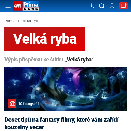
Domů
Velká ryba
Velká ryba
Výpis příspěvků ke štítku
„Velká ryba“
10 fotografií
Deset tipů na fantasy filmy, které vám zařídí
kouzelný večer