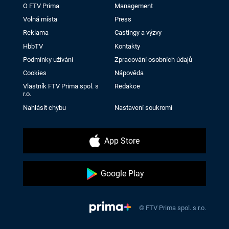
O FTV Prima
Management
Volná místa
Press
Reklama
Castingy a výzvy
HbbTV
Kontakty
Podmínky užívání
Zpracování osobních údajů
Cookies
Nápověda
Vlastník FTV Prima spol. s
Redakce
r.o.
Nahlásit chybu
Nastavení soukromí
App Store
Google Play
© FTV Prima spol. s r.o.