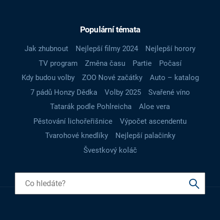
Populární témata
Jak zhubnout
Nejlepší filmy 2024
Nejlepší horory
TV program
Změna času
Partie
Počasí
Kdy budou volby
ZOO Nové začátky
Auto – katalog
7 pádů Honzy Dědka
Volby 2025
Svařené víno
Tatarák podle Pohlreicha
Aloe vera
Pěstování lichořeřišnice
Výpočet ascendentu
Tvarohové knedlíky
Nejlepší palačinky
Švestkový koláč