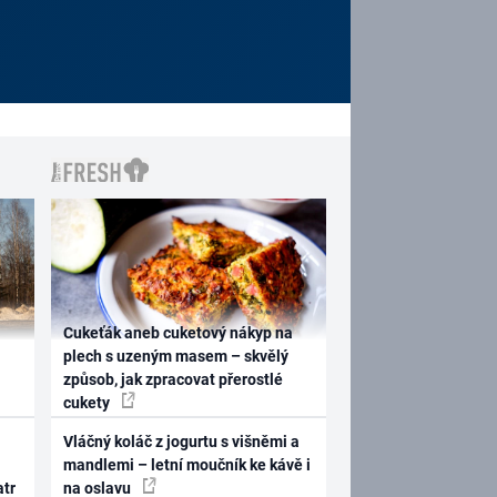
Cukeťák aneb cuketový nákyp na
plech s uzeným masem – skvělý
způsob, jak zpracovat přerostlé
cukety
Vláčný koláč z jogurtu s višněmi a
mandlemi – letní moučník ke kávě i
atr
na oslavu