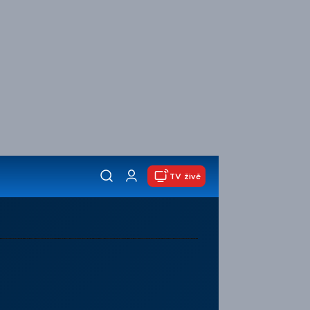
TV živě