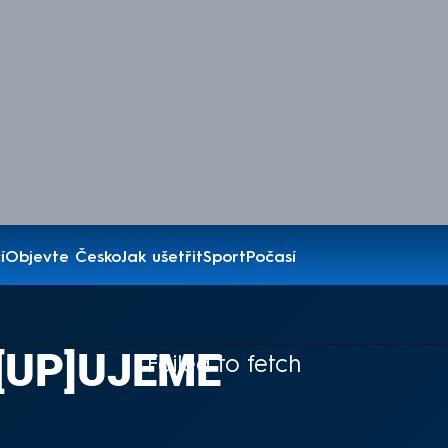
í
Objevte Česko
Jak ušetřit
Sport
Počasí
T[UP]UJEME
Failed to fetch