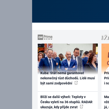
Kuba: Stát nemá garantovat
Pri
nekonečný růst důchodů. Lidé musí
Pri
být sami zodpovědní
i n
Blíží se další výheň: Teploty v
Ma
Česku vyletí na 36 stupňů. RADAR
vž
ukazuje, kdy přijde zvrat
já,