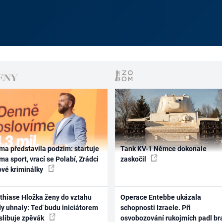
ma představila podzim: startuje
Tank KV-1 Němce dokonale
ma sport, vrací se Polabí, Zrádci
zaskočil
ové kriminálky
thiase Hložka ženy do vztahu
Operace Entebbe ukázala
dy uhnaly: Teď budu iniciátorem
schopnosti Izraele. Při
 slibuje zpěvák
osvobozování rukojmích padl br