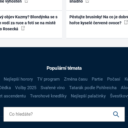
mě vyhoštěn
snadno
vý objev Kazmy? Blondýnka se s
Pěstujte brusinky! Na co je dobr
 vodí za ruce a fotí se na místě
hořce kyselé červené ovoce?
ko Rosecká
Populární témata
Nejlepší horory
TV program
Změna času
Partie
Počasí
K
Dědka
Volby 2025
Svařené víno
Tatarák podle Pohlreicha
Alo
t ascendentu
Tvarohové knedlíky
Nejlepší palačinky
Švestkov