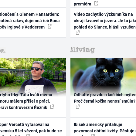
premiéra
zloučení s Glenem Hansardem:
Video zachytilo výzkumníka na
outěná rakev, dojemná řeč Bona
okraji lávového jezera. Je to jak
zpěv Irglové s Vedderem
pohled do Slunce, hlásil vzruše
rtyho frky: Táta kvůli mému
Odhalte pravdu o kočičích mýtec
oru málem přišel o práci,
Proč černá kočka nenosí smůlu?
práví kontroverzní Řezník
per Vercetti vyfasoval na
Ibišek americký přitahuje
vensku 5 let vězení, pak bude ze
pozornost obřími květy. Pěstuje 