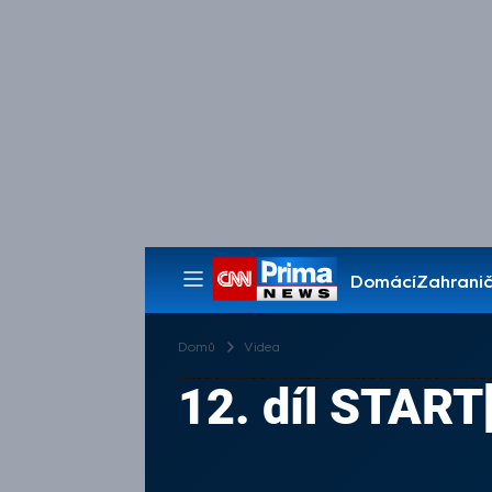
Domácí
Zahranič
Pořady
Domů
Videa
12. díl STAR