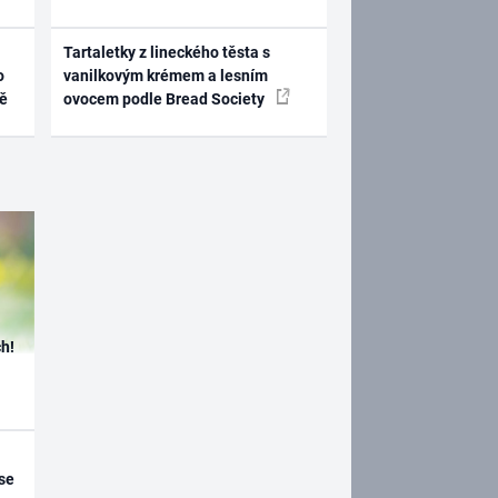
Tartaletky z lineckého těsta s
o
vanilkovým krémem a lesním
ně
ovocem podle Bread Society
h!
se