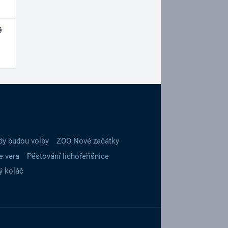
é
dy budou volby
ZOO Nové začátky
e vera
Pěstování lichořeřišnice
ý koláč