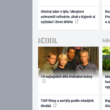
Ohnivý úder v týlu: Ukrajinci
Ro
ochromili rafinérie, útok v Kyjevě si
Pr
vyžádal i život dítěte
a 
10 nejlepších dílů Hvězdné brány
Ma
hum
vy
TOP filmy a seriály podle mladých
Rap
diváků
Slo