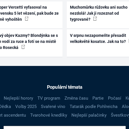
per Vercetti vyfasoval na
Muchomůrku růžovku ani sucho
vensku 5 let vězení, pak bude ze
nezdolá! Jak ji rozeznat od
mě vyhoštěn
tygrované?
vý objev Kazmy? Blondýnka se s
V srpnu nezapomeňte přesadit
 vodí za ruce a fotí se na místě
velkokvěté kosatce. Jak na to?
ko Rosecká
Populární témata
Nejlepší horory
TV program
Změna času
Partie
Počasí
K
Dědka
Volby 2025
Svařené víno
Tatarák podle Pohlreicha
Alo
t ascendentu
Tvarohové knedlíky
Nejlepší palačinky
Švestkov