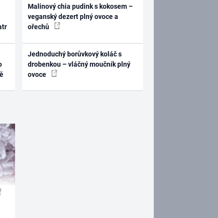
Malinový chia pudink s kokosem –
veganský dezert plný ovoce a
atr
ořechů
Jednoduchý borůvkový koláč s
o
drobenkou – vláčný moučník plný
ně
ovoce