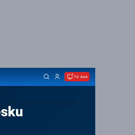
TV živě
esku