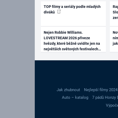
TOP filmy a seriály podle mladých
Rap
diváků
Slo
ze
Nejen Robbie Williams.
No
LOVESTREAM 2026 přiveze
ním
hvězdy, které běžně uvidíte jen na
ja
největších světových festivalech
Jak zhubnout
Nejlepší filmy 2024
Auto – katalog
7 pádů Honzy 
Výpoče