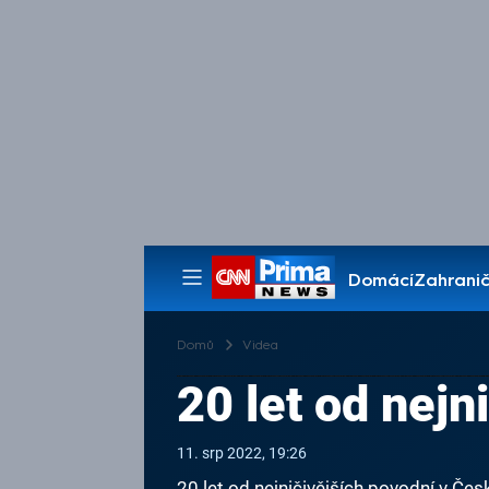
Domácí
Zahranič
Pořady
Domů
Videa
20 let od nejn
11. srp 2022, 19:26
20 let od nejničivějších povodní v Čes