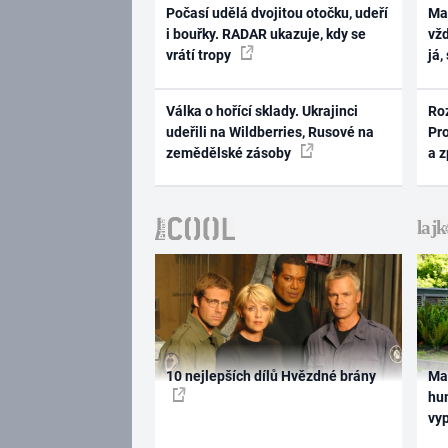
Počasí udělá dvojitou otočku, udeří
Ma
i bouřky. RADAR ukazuje, kdy se
vž
vrátí tropy
já,
Válka o hořící sklady. Ukrajinci
Ro
udeřili na Wildberries, Rusové na
Pr
zemědělské zásoby
a 
10 nejlepších dílů Hvězdné brány
Ma
hum
vy