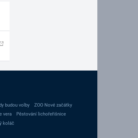
dy budou volby
ZOO Nové začátky
e vera
Pěstování lichořeřišnice
ý koláč