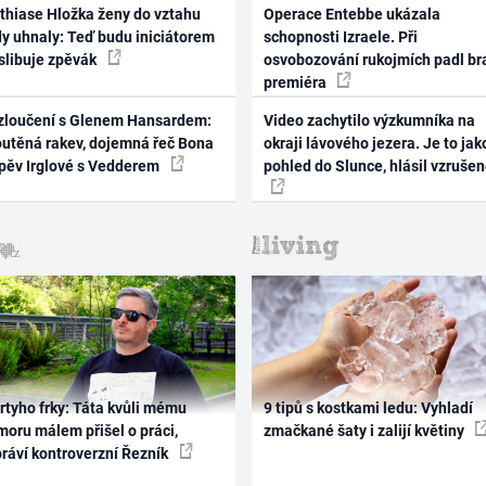
thiase Hložka ženy do vztahu
Operace Entebbe ukázala
dy uhnaly: Teď budu iniciátorem
schopnosti Izraele. Při
 slibuje zpěvák
osvobozování rukojmích padl br
premiéra
zloučení s Glenem Hansardem:
Video zachytilo výzkumníka na
outěná rakev, dojemná řeč Bona
okraji lávového jezera. Je to jak
zpěv Irglové s Vedderem
pohled do Slunce, hlásil vzruše
rtyho frky: Táta kvůli mému
9 tipů s kostkami ledu: Vyhladí
oru málem přišel o práci,
zmačkané šaty i zalijí květiny
práví kontroverzní Řezník