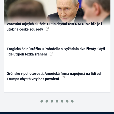
Varování tajných služeb: Putin chystá test NATO. Ve hře je i
útok na české sousedy
Tragická čelní srážka u Pohořelic si vyžádala dva životy. Čtyři
lidé utrpěli těžká zranění
Grónsko v pohotovosti: Americká firma napojená na lidi od
Trumpa chystá vrty bez povolení