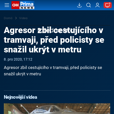
Domů
Videa
Agresor zbil cestujícího v
Failed to fetch
tramvaji, před policisty se
snažil ukrýt v metru
8. pro 2020, 17:12
Agresor zbil cestujícího v tramvaji, před policisty se
snažil ukrýt v metru
Nejnovější videa