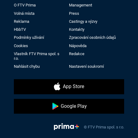
O FTV Prima
Management
Volná místa
Press
Reklama
Castingy a výzvy
HbbTV
Kontakty
Podmínky užívání
Zpracování osobních údajů
Cookies
Nápověda
Vlastník FTV Prima spol. s
Redakce
r.o.
Nahlásit chybu
Nastavení soukromí
App Store
Google Play
© FTV Prima spol. s r.o.