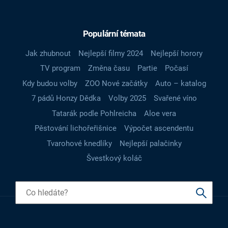
Populární témata
Jak zhubnout
Nejlepší filmy 2024
Nejlepší horory
TV program
Změna času
Partie
Počasí
Kdy budou volby
ZOO Nové začátky
Auto – katalog
7 pádů Honzy Dědka
Volby 2025
Svařené víno
Tatarák podle Pohlreicha
Aloe vera
Pěstování lichořeřišnice
Výpočet ascendentu
Tvarohové knedlíky
Nejlepší palačinky
Švestkový koláč