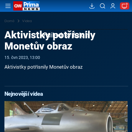
Domů
Videa
Aktivistky potřísnily
Failed to fetch
Monetův obraz
15. čvn 2023, 13:00
Aktivistky potřísnily Monetův obraz
Nejnovější videa