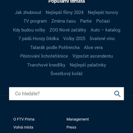
Populární témata
Jak zhubnout
Nejlepší filmy 2024
Nejlepší horory
TV program
Změna času
Partie
Počasí
Kdy budou volby
ZOO Nové začátky
Auto – katalog
7 pádů Honzy Dědka
Volby 2025
Svařené víno
Tatarák podle Pohlreicha
Aloe vera
Pěstování lichořeřišnice
Výpočet ascendentu
Tvarohové knedlíky
Nejlepší palačinky
Švestkový koláč
O FTV Prima
Management
Volná místa
Press