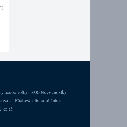
dy budou volby
ZOO Nové začátky
e vera
Pěstování lichořeřišnice
ý koláč