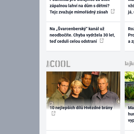
zápalnou lahví na dům s dětmi?
vž
Tejc zvažuje mimořádný zásah
já,
Na „Švarcenberský“ kanál už
Ro
neodbočíte. Chyba vydržela 30 let,
Pr
teď ceduli celou odstraní
a 
10 nejlepších dílů Hvězdné brány
Ma
hum
vy