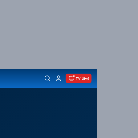
TV živě