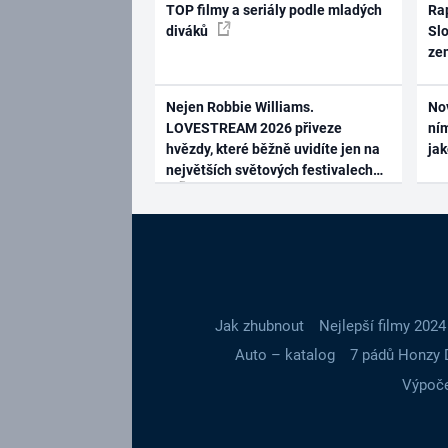
TOP filmy a seriály podle mladých
Rap
diváků
Slo
ze
Nejen Robbie Williams.
No
LOVESTREAM 2026 přiveze
ním
hvězdy, které běžně uvidíte jen na
ja
největších světových festivalech
Jak zhubnout
Nejlepší filmy 2024
Auto – katalog
7 pádů Honzy 
Výpoče