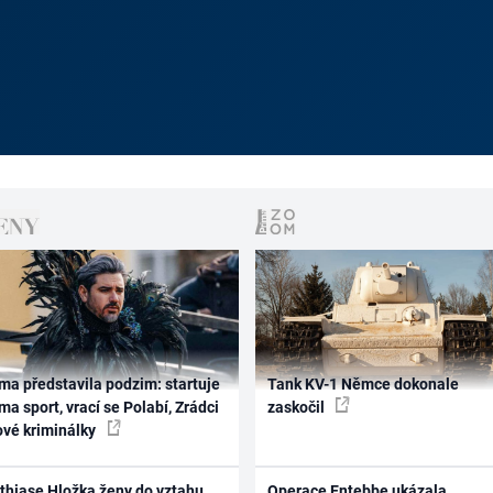
ma představila podzim: startuje
Tank KV-1 Němce dokonale
ma sport, vrací se Polabí, Zrádci
zaskočil
ové kriminálky
thiase Hložka ženy do vztahu
Operace Entebbe ukázala