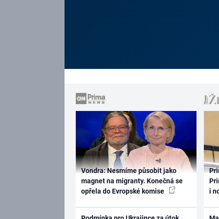
Vondra: Nesmíme působit jako
Pri
magnet na migranty. Konečná se
Pri
opřela do Evropské komise
i n
Podmínka pro Ukrajince za útok
Ma