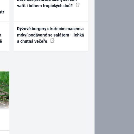
vařit i během tropických dnů?
atr
Rýžové burgery s kuřecím masem a
o
mrkví podávané se salátem – lehká
ně
a chutná večeře