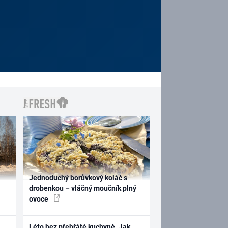
Jednoduchý borůvkový koláč s
drobenkou – vláčný moučník plný
ovoce
Léto bez přehřáté kuchyně. Jak