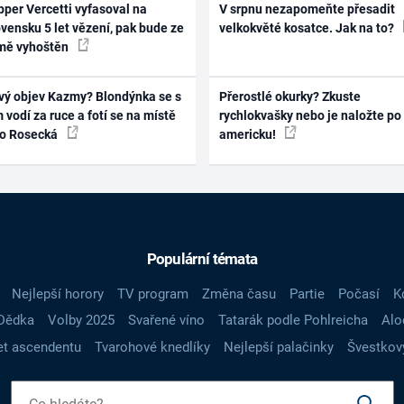
per Vercetti vyfasoval na
V srpnu nezapomeňte přesadit
vensku 5 let vězení, pak bude ze
velkokvěté kosatce. Jak na to?
mě vyhoštěn
vý objev Kazmy? Blondýnka se s
Přerostlé okurky? Zkuste
 vodí za ruce a fotí se na místě
rychlokvašky nebo je naložte po
ko Rosecká
americku!
Populární témata
Nejlepší horory
TV program
Změna času
Partie
Počasí
K
Dědka
Volby 2025
Svařené víno
Tatarák podle Pohlreicha
Alo
t ascendentu
Tvarohové knedlíky
Nejlepší palačinky
Švestkov