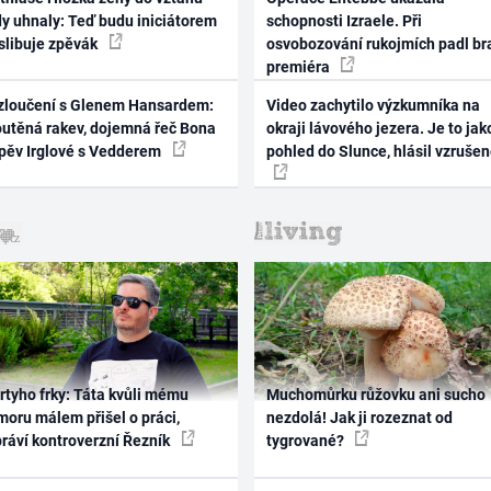
dy uhnaly: Teď budu iniciátorem
schopnosti Izraele. Při
 slibuje zpěvák
osvobozování rukojmích padl br
premiéra
zloučení s Glenem Hansardem:
Video zachytilo výzkumníka na
outěná rakev, dojemná řeč Bona
okraji lávového jezera. Je to jak
zpěv Irglové s Vedderem
pohled do Slunce, hlásil vzruše
rtyho frky: Táta kvůli mému
Muchomůrku růžovku ani sucho
oru málem přišel o práci,
nezdolá! Jak ji rozeznat od
práví kontroverzní Řezník
tygrované?