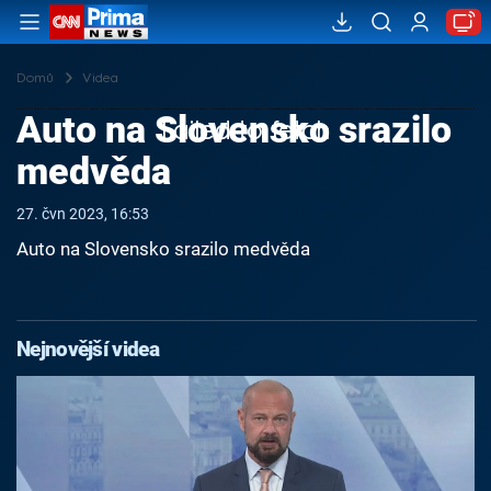
Domů
Videa
Auto na Slovensko srazilo
Failed to fetch
medvěda
27. čvn 2023, 16:53
Auto na Slovensko srazilo medvěda
Nejnovější videa