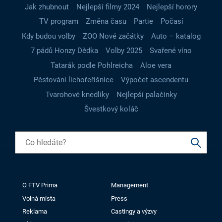
Jak zhubnout
Nejlepší filmy 2024
Nejlepší horory
TV program
Změna času
Partie
Počasí
Kdy budou volby
ZOO Nové začátky
Auto – katalog
7 pádů Honzy Dědka
Volby 2025
Svařené víno
Tatarák podle Pohlreicha
Aloe vera
Pěstování lichořeřišnice
Výpočet ascendentu
Tvarohové knedlíky
Nejlepší palačinky
Švestkový koláč
O FTV Prima
Management
Volná místa
Press
Reklama
Castingy a výzvy