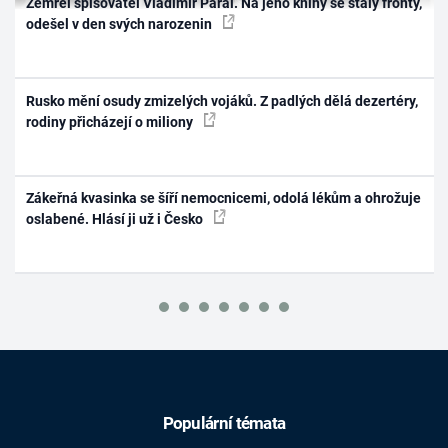
Zemřel spisovatel Vladimír Páral. Na jeho knihy se stály fronty,
odešel v den svých narozenin
Rusko mění osudy zmizelých vojáků. Z padlých dělá dezertéry,
rodiny přicházejí o miliony
Zákeřná kvasinka se šíří nemocnicemi, odolá lékům a ohrožuje
oslabené. Hlásí ji už i Česko
Populární témata