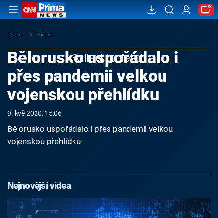
Domů
Videa
Bělorusko uspořádalo i
Failed to fetch
přes pandemii velkou
vojenskou přehlídku
9. kvě 2020, 15:06
Bělorusko uspořádalo i přes pandemii velkou
vojenskou přehlídku
Nejnovější videa