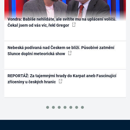
Vondra: Babiše nehlídáte, ale svítíte mu na uplácení voličů.
Čekal jsem od vás víc, řekl Gregor
Nebeská podívaná nad Českem se blíží. Působivé zatmění
Slunce doplní meteorická show
REPORTÁŽ: Za tajemnými hrady do Karpat aneb Fascinující
zříceniny u českých hranic