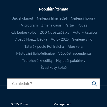
Populární témata
Jak zhubnout
Nejlepší filmy 2024
Nejlepší horory
TV program
Změna času
Partie
Počasí
Kdy budou volby
ZOO Nové začátky
Auto – katalog
7 pádů Honzy Dědka
Volby 2025
Svařené víno
Tatarák podle Pohlreicha
Aloe vera
Pěstování lichořeřišnice
Výpočet ascendentu
Tvarohové knedlíky
Nejlepší palačinky
Švestkový koláč
O FTV Prima
Management