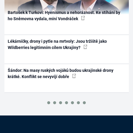
Bartošek k Turkovi: Hyenismus a nehoráznost. Ke stíhání by
ho Sněmovna vydala, míní Vondráček
Lékárničky, drony i pytle na mrtvoly: Jsou tržiště jako
Wildberries legitimním cílem Ukrajiny?
Šándor: Na masy ruských vojáků budou ukrajinské drony
krátké. Konflikt se nevyvíjí dobře