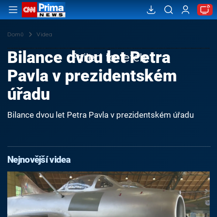
Domů
Videa
Bilance dvou let Petra
Failed to fetch
Pavla v prezidentském
úřadu
Bilance dvou let Petra Pavla v prezidentském úřadu
Nejnovější videa