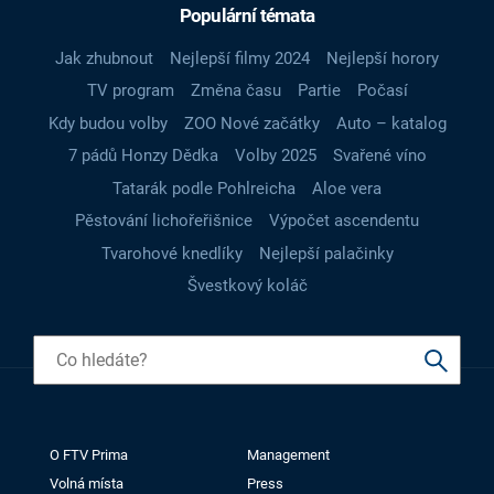
Populární témata
Jak zhubnout
Nejlepší filmy 2024
Nejlepší horory
TV program
Změna času
Partie
Počasí
Kdy budou volby
ZOO Nové začátky
Auto – katalog
7 pádů Honzy Dědka
Volby 2025
Svařené víno
Tatarák podle Pohlreicha
Aloe vera
Pěstování lichořeřišnice
Výpočet ascendentu
Tvarohové knedlíky
Nejlepší palačinky
Švestkový koláč
O FTV Prima
Management
Volná místa
Press