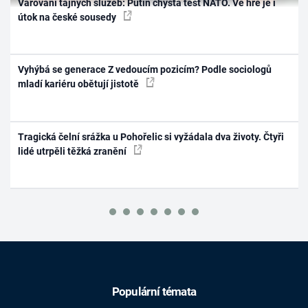
Varování tajných služeb: Putin chystá test NATO. Ve hře je i
útok na české sousedy
Vyhýbá se generace Z vedoucím pozicím? Podle sociologů
mladí kariéru obětují jistotě
Tragická čelní srážka u Pohořelic si vyžádala dva životy. Čtyři
lidé utrpěli těžká zranění
Populární témata