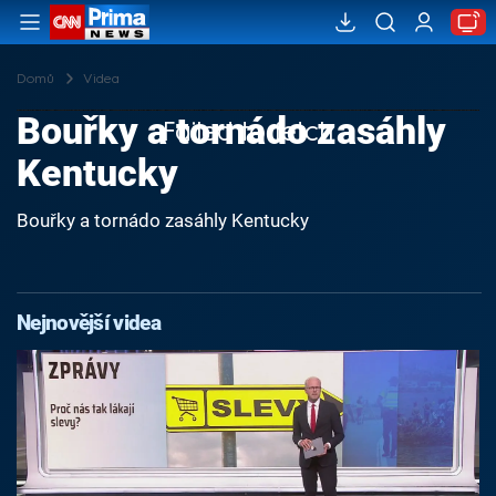
Domů
Videa
Bouřky a tornádo zasáhly
Failed to fetch
Kentucky
Bouřky a tornádo zasáhly Kentucky
Nejnovější videa