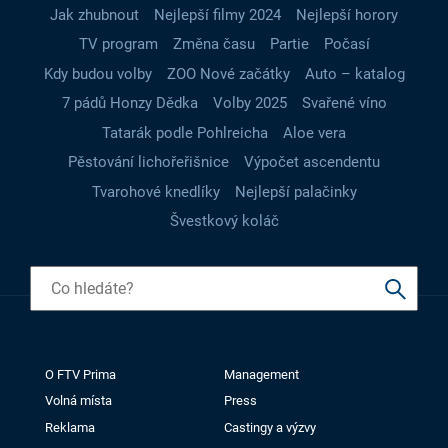
Jak zhubnout
Nejlepší filmy 2024
Nejlepší horory
TV program
Změna času
Partie
Počasí
Kdy budou volby
ZOO Nové začátky
Auto – katalog
7 pádů Honzy Dědka
Volby 2025
Svařené víno
Tatarák podle Pohlreicha
Aloe vera
Pěstování lichořeřišnice
Výpočet ascendentu
Tvarohové knedlíky
Nejlepší palačinky
Švestkový koláč
O FTV Prima
Management
Volná místa
Press
Reklama
Castingy a výzvy