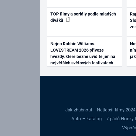
TOP filmy a seriály podle mladých
Rap
diváků
Slo
ze
Nejen Robbie Williams.
No
LOVESTREAM 2026 přiveze
ním
hvězdy, které běžně uvidíte jen na
ja
největších světových festivalech
Jak zhubnout
Nejlepší filmy 2024
Auto – katalog
7 pádů Honzy 
Výpoče