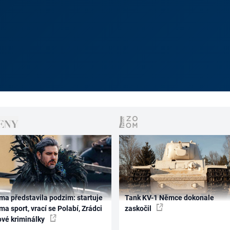
ma představila podzim: startuje
Tank KV-1 Němce dokonale
ma sport, vrací se Polabí, Zrádci
zaskočil
ové kriminálky