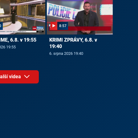
0
8:57
E, 6.8. v 19:55
KRIMI ZPRÁVY, 6.8. v
19:40
026 19:55
6. srpna 2026 19:40
alší videa