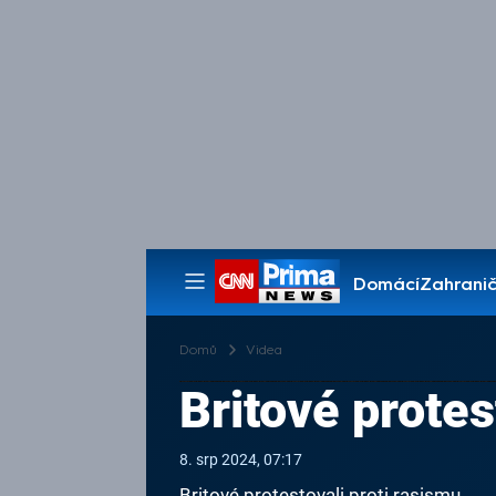
Domácí
Zahranič
Pořady
Domů
Videa
Britové protes
8. srp 2024, 07:17
Britové protestovali proti rasismu