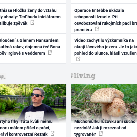
thiase Hložka ženy do vztahu
Operace Entebbe ukázala
dy uhnaly: Teď budu iniciátorem
schopnosti Izraele. Při
 slibuje zpěvák
osvobozování rukojmích padl br
premiéra
zloučení s Glenem Hansardem:
Video zachytilo výzkumníka na
outěná rakev, dojemná řeč Bona
okraji lávového jezera. Je to jak
zpěv Irglové s Vedderem
pohled do Slunce, hlásil vzruše
rtyho frky: Táta kvůli mému
Muchomůrku růžovku ani sucho
oru málem přišel o práci,
nezdolá! Jak ji rozeznat od
práví kontroverzní Řezník
tygrované?