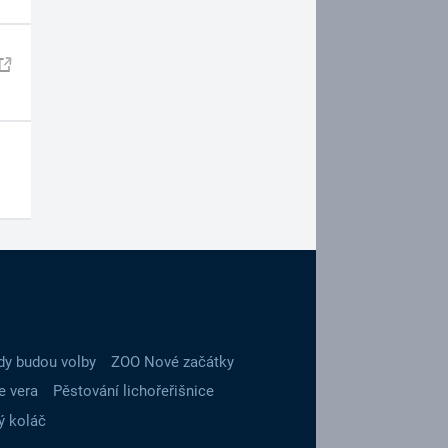
dy budou volby
ZOO Nové začátky
e vera
Pěstování lichořeřišnice
ý koláč