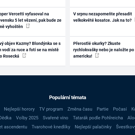
per Vercetti vyfasoval na
V srpnu nezapomeňte přesadit
vensku 5 let vězení, pak bude ze
velkokvěté kosatce. Jak na to?
mě vyhoštěn
vý objev Kazmy? Blondýnka se s
Přerostlé okurky? Zkuste
 vodí za ruce a fotí se na místě
rychlokvašky nebo je naložte po
ko Rosecká
americku!
Populární témata
Nejlepší horory
TV program
Změna času
Partie
Počasí
K
Dědka
Volby 2025
Svařené víno
Tatarák podle Pohlreicha
Alo
t ascendentu
Tvarohové knedlíky
Nejlepší palačinky
Švestkov