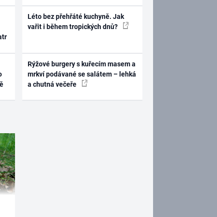
Léto bez přehřáté kuchyně. Jak
vařit i během tropických dnů?
atr
Rýžové burgery s kuřecím masem a
o
mrkví podávané se salátem – lehká
ně
a chutná večeře