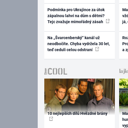
Podmínka pro Ukrajince za útok
Ma
zápalnou lahví na dům s dětmi?
vž
Tejc zvažuje mimořádný zásah
já,
Na „Švarcenberský“ kanál už
Ro
neodbočíte. Chyba vydržela 30 let,
Pr
teď ceduli celou odstraní
a 
10 nejlepších dílů Hvězdné brány
Ma
hum
vy