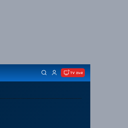
TV živě