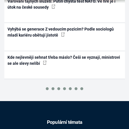
Varování tajných služeb: Putin chystá test NATO. Ve hře je i
útok na české sousedy
Vyhýbá se generace Z vedoucím pozicím? Podle sociologů
mladí kariéru obětují jistotě
Kde nejlevněji sehnat třeba máslo? Češi se vyznají, ministrovi
se ale slevy nelíbí
Populární témata