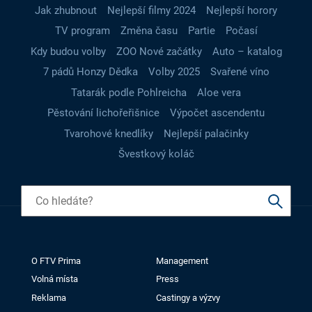
Jak zhubnout
Nejlepší filmy 2024
Nejlepší horory
TV program
Změna času
Partie
Počasí
Kdy budou volby
ZOO Nové začátky
Auto – katalog
7 pádů Honzy Dědka
Volby 2025
Svařené víno
Tatarák podle Pohlreicha
Aloe vera
Pěstování lichořeřišnice
Výpočet ascendentu
Tvarohové knedlíky
Nejlepší palačinky
Švestkový koláč
O FTV Prima
Management
Volná místa
Press
Reklama
Castingy a výzvy