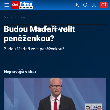
Domů
Videa
Budou Maďaři volit
Failed to fetch
peněženkou?
Budou Maďaři volit peněženkou?
Nejnovější videa