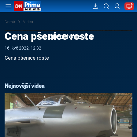
Domů
Videa
Cena pšenice roste
Failed to fetch
16. kvě 2022, 12:32
Cena pšenice roste
Nejnovější videa