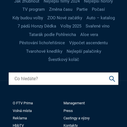
Jak zhubnout
Nejlepší filmy 2024
Nejlepší horory
TV program
Změna času
Partie
Počasí
Kdy budou volby
ZOO Nové začátky
Auto – katalog
7 pádů Honzy Dědka
Volby 2025
Svařené víno
Tatarák podle Pohlreicha
Aloe vera
Pěstování lichořeřišnice
Výpočet ascendentu
Tvarohové knedlíky
Nejlepší palačinky
Švestkový koláč
O FTV Prima
Management
Volná místa
Press
Reklama
Castingy a výzvy
HbbTV
Kontakty